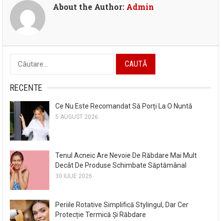
About the Author:
Admin
Caută
după:
RECENTE
Ce Nu Este Recomandat Să Porți La O Nuntă
5 AUGUST 2026
Tenul Acneic Are Nevoie De Răbdare Mai Mult
Decât De Produse Schimbate Săptămânal
30 IULIE 2026
Periile Rotative Simplifică Stylingul, Dar Cer
Protecție Termică Și Răbdare