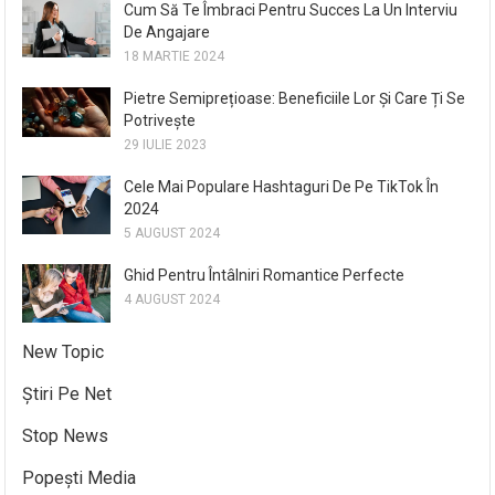
Cum Să Te Îmbraci Pentru Succes La Un Interviu
De Angajare
18 MARTIE 2024
Pietre Semiprețioase: Beneficiile Lor Și Care Ți Se
Potrivește
29 IULIE 2023
Cele Mai Populare Hashtaguri De Pe TikTok În
2024
5 AUGUST 2024
Ghid Pentru Întâlniri Romantice Perfecte
4 AUGUST 2024
New Topic
Știri Pe Net
Stop News
Popești Media