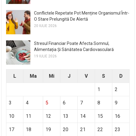
Conflictele Repetate Pot Menține Organismul Într-
O Stare Prelungită De Alertă
20 IULIE 2026
Stresul Financiar Poate Afecta Somnul,
Alimentația Și Sănătatea Cardiovasculară
19 IULIE 2026
L
Ma
Mi
J
V
S
D
1
2
3
4
5
6
7
8
9
10
11
12
13
14
15
16
17
18
19
20
21
22
23