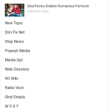
Ghid Pentru Întâlniri Romantice Perfecte
4 AUGUST 2024
New Topic
Știri Pe Net
Stop News
Popești Media
Media Opt
Web Directory
RO Wiki
Radio Vest
Ghid Simplu
W O X Y