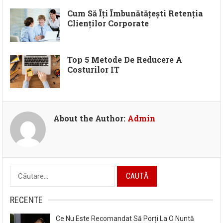
Cum Să Îți Îmbunătățești Retenția
Clienților Corporate
Top 5 Metode De Reducere A
Costurilor IT
About the Author:
Admin
Caută
după:
RECENTE
Ce Nu Este Recomandat Să Porți La O Nuntă