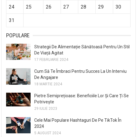
24
25
26
27
28
29
30
31
POPULARE
Strategii De Alimentație Sănătoasă Pentru Un Stil
De Viață Agitat
17 FEBRUARIE 2024
Cum Să Te Îmbraci Pentru Succes La Un Interviu
De Angajare
18 MARTIE 2024
Pietre Semiprețioase: Beneficiile Lor Și Care Ți Se
Potrivește
29 IULIE 2023
Cele Mai Populare Hashtaguri De Pe TikTok În
2024
5 AUGUST 2024