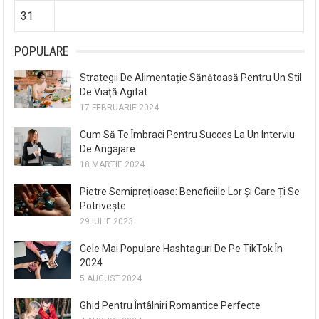
31
POPULARE
Strategii De Alimentație Sănătoasă Pentru Un Stil
De Viață Agitat
17 FEBRUARIE 2024
Cum Să Te Îmbraci Pentru Succes La Un Interviu
De Angajare
18 MARTIE 2024
Pietre Semiprețioase: Beneficiile Lor Și Care Ți Se
Potrivește
29 IULIE 2023
Cele Mai Populare Hashtaguri De Pe TikTok În
2024
5 AUGUST 2024
Ghid Pentru Întâlniri Romantice Perfecte