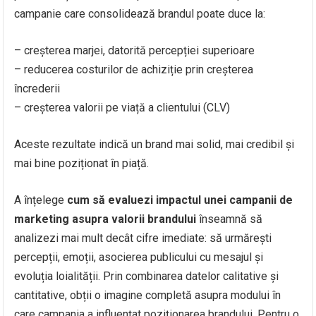
campanie care consolidează brandul poate duce la:
– creșterea marjei, datorită percepției superioare
– reducerea costurilor de achiziție prin creșterea
încrederii
– creșterea valorii pe viață a clientului (CLV)
Aceste rezultate indică un brand mai solid, mai credibil și
mai bine poziționat în piață.
A înțelege
cum să evaluezi impactul unei campanii de
marketing asupra valorii brandului
înseamnă să
analizezi mai mult decât cifre imediate: să urmărești
percepții, emoții, asocierea publicului cu mesajul și
evoluția loialității. Prin combinarea datelor calitative și
cantitative, obții o imagine completă asupra modului în
care campania a influențat poziționarea brandului. Pentru o