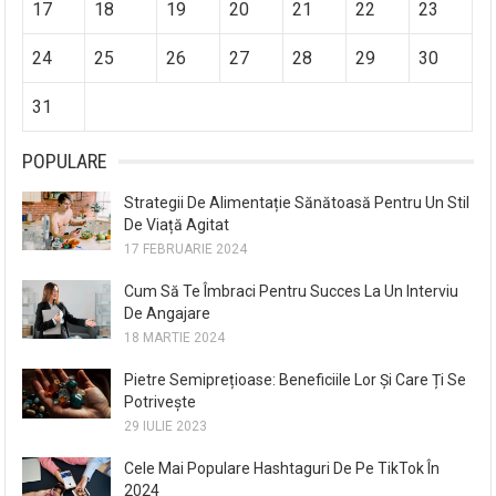
17
18
19
20
21
22
23
24
25
26
27
28
29
30
31
POPULARE
Strategii De Alimentație Sănătoasă Pentru Un Stil
De Viață Agitat
17 FEBRUARIE 2024
Cum Să Te Îmbraci Pentru Succes La Un Interviu
De Angajare
18 MARTIE 2024
Pietre Semiprețioase: Beneficiile Lor Și Care Ți Se
Potrivește
29 IULIE 2023
Cele Mai Populare Hashtaguri De Pe TikTok În
2024