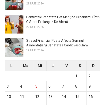
28 IULIE 2026
Conflictele Repetate Pot Menține Organismul Într-
O Stare Prelungită De Alertă
20 IULIE 2026
Stresul Financiar Poate Afecta Somnul,
Alimentația Și Sănătatea Cardiovasculară
19 IULIE 2026
L
Ma
Mi
J
V
S
D
1
2
3
4
5
6
7
8
9
10
11
12
13
14
15
16