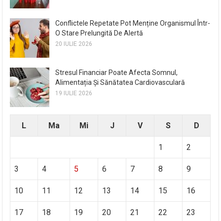
Conflictele Repetate Pot Menține Organismul Într-
O Stare Prelungită De Alertă
20 IULIE 2026
Stresul Financiar Poate Afecta Somnul,
Alimentația Și Sănătatea Cardiovasculară
19 IULIE 2026
L
Ma
Mi
J
V
S
D
1
2
3
4
5
6
7
8
9
10
11
12
13
14
15
16
17
18
19
20
21
22
23