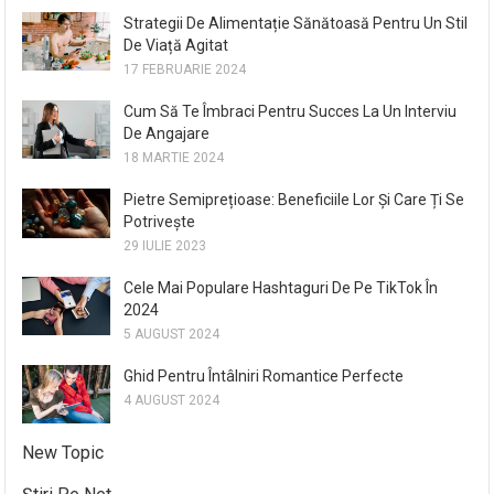
Strategii De Alimentație Sănătoasă Pentru Un Stil
De Viață Agitat
17 FEBRUARIE 2024
Cum Să Te Îmbraci Pentru Succes La Un Interviu
De Angajare
18 MARTIE 2024
Pietre Semiprețioase: Beneficiile Lor Și Care Ți Se
Potrivește
29 IULIE 2023
Cele Mai Populare Hashtaguri De Pe TikTok În
2024
5 AUGUST 2024
Ghid Pentru Întâlniri Romantice Perfecte
4 AUGUST 2024
New Topic