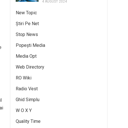
4 AUGUST 2024
New Topic
Știri Pe Net
Stop News
Popești Media
e
Media Opt
Web Directory
RO Wiki
Radio Vest
Ghid Simplu
l
ai
W O X Y
Quality Time