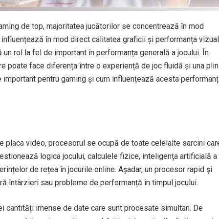
aming de top, majoritatea jucătorilor se concentrează în mod
nfluențează în mod direct calitatea graficii și performanța vizua
 un rol la fel de important în performanța generală a jocului. În
poate face diferența între o experiență de joc fluidă și una pli
de important pentru gaming și cum influențează acesta performanț
de placa video, procesorul se ocupă de toate celelalte sarcini car
tionează logica jocului, calculele fizice, inteligența artificială a
erințelor de rețea în jocurile online. Așadar, un procesor rapid și
ră întârzieri sau probleme de performanță în timpul jocului.
ei cantități imense de date care sunt procesate simultan. De