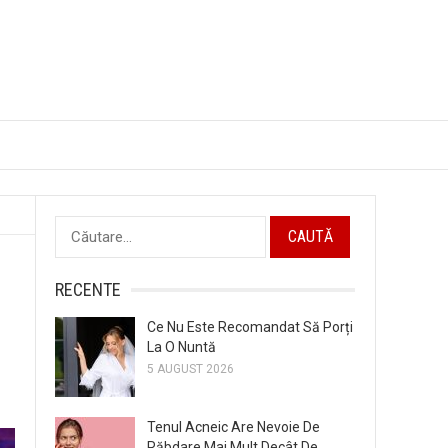
Caută
după:
RECENTE
Ce Nu Este Recomandat Să Porți
La O Nuntă
5 AUGUST 2026
Tenul Acneic Are Nevoie De
Răbdare Mai Mult Decât De