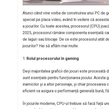
Atunci când vine vorba de construirea unui PC de g
special pe placa video, având în vedere că aceasta i
a jocurilor. Cu toate acestea, procesorul (CPU) joacă
2025, procesorul rămâne componenta esențială care 
de laguri sau blocaje. De ce este procesorul atât 
jocurilor? Hai să aflăm mai multe.
Rolul procesorului în gaming
Deși majoritatea graficii din jocuri este procesată 
sunt esențiale pentru funcționarea jocului. Acesta ges
inamicilor și a altor personaje, și chiar procesarea c
eficient va asigura o performanță generală bună, fă
În jocurile moderne, CPU-ul trebuie să facă față un