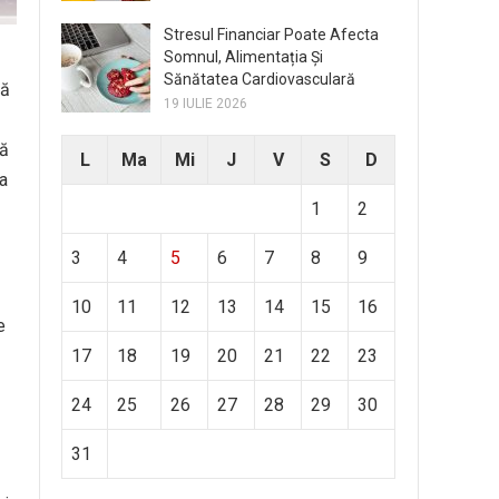
Stresul Financiar Poate Afecta
Somnul, Alimentația Și
Sănătatea Cardiovasculară
lă
19 IULIE 2026
nă
L
Ma
Mi
J
V
S
D
a
1
2
3
4
5
6
7
8
9
10
11
12
13
14
15
16
e
17
18
19
20
21
22
23
24
25
26
27
28
29
30
31