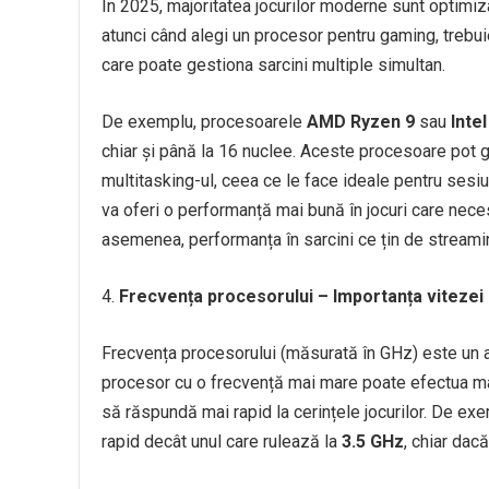
În 2025, majoritatea jocurilor moderne sunt optimiza
atunci când alegi un procesor pentru gaming, trebui
care poate gestiona sarcini multiple simultan.
De exemplu, procesoarele
AMD Ryzen 9
sau
Inte
chiar și până la 16 nuclee. Aceste procesoare pot g
multitasking-ul, ceea ce le face ideale pentru sesi
va oferi o performanță mai bună în jocuri care nec
asemenea, performanța în sarcini ce țin de streaming
Frecvența procesorului – Importanța vitezei
Frecvența procesorului (măsurată în GHz) este un al
procesor cu o frecvență mai mare poate efectua ma
să răspundă mai rapid la cerințele jocurilor. De e
rapid decât unul care rulează la
3.5 GHz
, chiar da