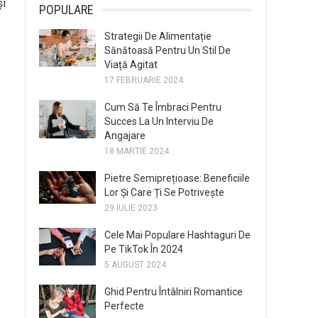
și
POPULARE
Strategii De Alimentație
Sănătoasă Pentru Un Stil De
Viață Agitat
17 FEBRUARIE 2024
Cum Să Te Îmbraci Pentru
Succes La Un Interviu De
Angajare
18 MARTIE 2024
Pietre Semiprețioase: Beneficiile
Lor Și Care Ți Se Potrivește
29 IULIE 2023
Cele Mai Populare Hashtaguri De
Pe TikTok În 2024
5 AUGUST 2024
Ghid Pentru Întâlniri Romantice
Perfecte