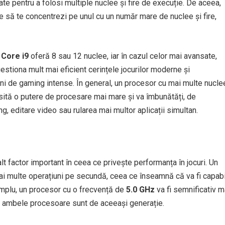
te pentru a folosi multiple nuclee și fire de execuție. De aceea,
e să te concentrezi pe unul cu un număr mare de nuclee și fire,
l Core i9
oferă 8 sau 12 nuclee, iar în cazul celor mai avansate,
estiona mult mai eficient cerințele jocurilor moderne și
uni de gaming intense. În general, un procesor cu mai multe nucle
esită o putere de procesare mai mare și va îmbunătăți, de
, editare video sau rularea mai multor aplicații simultan.
t factor important în ceea ce privește performanța în jocuri. Un
i multe operațiuni pe secundă, ceea ce înseamnă că va fi capabi
xemplu, un procesor cu o frecvență de
5.0 GHz
va fi semnificativ m
că ambele procesoare sunt de aceeași generație.