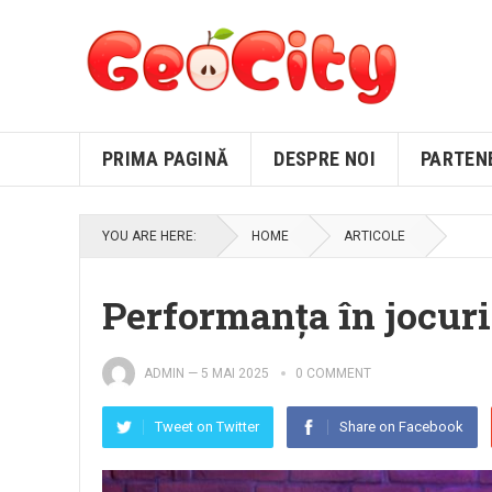
PRIMA PAGINĂ
DESPRE NOI
PARTEN
YOU ARE HERE:
HOME
ARTICOLE
Performanța în jocuri
ADMIN
—
5 MAI 2025
0 COMMENT
Tweet on Twitter
Share on Facebook