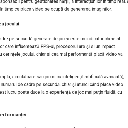
onsabil pentru gestionarea hărții, a interacțiunilor în timp real, 
 în timp ce placa video se ocupă de generarea imaginilor.
a jocului
re pe secundă generate de joc și este un indicator cheie al
or care influențează FPS-ul, procesorul are și el un impact
 cerințele jocului, chiar și cea mai performantă placă video va
mplu, simulatoare sau jocuri cu inteligență artificială avansată),
d numărul de cadre pe secundă, chiar și atunci când placa video
st lucru poate duce la o experiență de joc mai puțin fluidă, cu
performanței