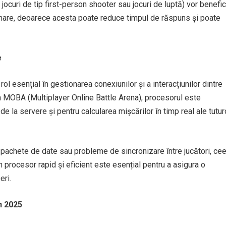
jocuri de tip first-person shooter sau jocuri de luptă) vor benefic
 mare, deoarece acesta poate reduce timpul de răspuns și poate
e
 rol esențial în gestionarea conexiunilor și a interacțiunilor dintre
 un MOBA (Multiplayer Online Battle Arena), procesorul este
e la servere și pentru calcularea mișcărilor în timp real ale tutur
 pachete de date sau probleme de sincronizare între jucători, ce
 procesor rapid și eficient este esențial pentru a asigura o
eri.
n 2025