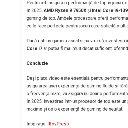
Pentru a-ți asigura o performanță de top în jocuri, 
În 2025,
AMD Ryzen 9 7950X
și
Intel Core i9-13
gaming de top. Ambele procesoare oferă performan
ce le face perfecte pentru jocuri care solicită mult 
Dacă ești un gamer casual și nu vrei să investești
Core i7
ar putea fi mai mult decât suficient, oferind
Concluzie
Deși placa video este esențială pentru performanța g
asigurarea unei experiențe de gaming fluide și făr
o frecvență mare, va asigura nu doar o performanță exc
În 2025, investirea într-un procesor de top este un 
maxime și de o experiență de gaming de neuitat.
Inspirație:
IlfovPress