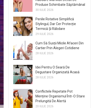
Produse Schimbate Săptămânal
30 IULIE 2026
Periile Rotative Simplifică
Stylingul, Dar Cer Protecție
Termică Și Răbdare
29 IULIE 2026
Cum Să Susții Micile Afaceri Din
Cartier Prin Alegeri Cotidiene
28 IULIE 2026
Idei Pentru O Seară De
Degustare Organizată Acasă
28 IULIE 2026
Conflictele Repetate Pot
Menține Organismul Într-O Stare
Prelungită De Alertă
20 IULIE 2026