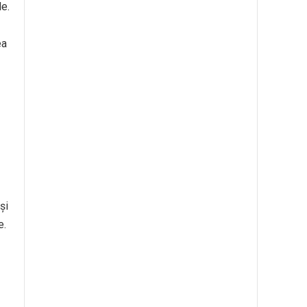
le.
ea
și
e.