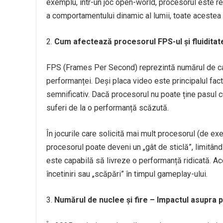
exemplu, într-un joc open-world, procesorul este resp
a comportamentului dinamic al lumii, toate acestea
Cum afectează procesorul FPS-ul și fluiditate
FPS (Frames Per Second) reprezintă numărul de cad
performanței. Deși placa video este principalul fact
semnificativ. Dacă procesorul nu poate ține pasul cu
suferi de la o performanță scăzută.
În jocurile care solicită mai mult procesorul (de exe
procesorul poate deveni un „gât de sticlă”, limitân
este capabilă să livreze o performanță ridicată. Ace
încetiniri sau „scăpări” în timpul gameplay-ului.
Numărul de nuclee și fire – Impactul asupra 