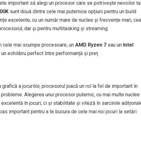
este important să alegi un procesor care se potrivește nevoilor ta
900K
sunt două dintre cele mai puternice opțiuni pentru un build
țe excelente, cu un număr mare de nuclee și frecvențe mari, ce
procesorul, dar și pentru multitasking și streaming.
 în cele mai scumpe procesoare, un
AMD Ryzen 7
sau un
Intel
 un echilibru perfect între performanță și preț.
rafică a jocurilor, procesorul joacă un rol la fel de important în
ă probleme. Alegerea unui procesor puternic, cu mai multe nuclee 
elentă în jocuri, ci și stabilitate și viteză în sarcinile adițional
pas important pentru a te bucura de cele mai noi jocuri la setări