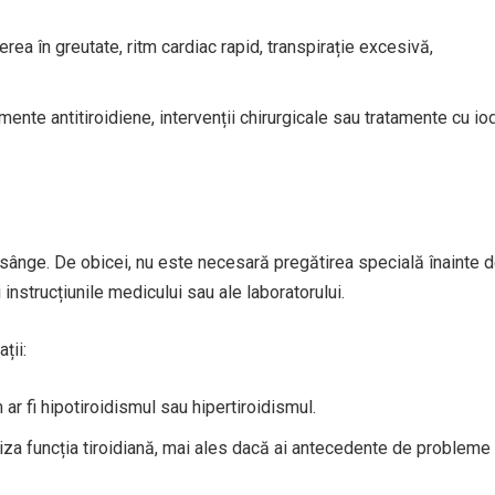
rea în greutate, ritm cardiac rapid, transpirație excesivă,
mente antitiroidiene, intervenții chirurgicale sau tratamente cu io
 sânge. De obicei, nu este necesară pregătirea specială înainte 
nstrucțiunile medicului sau ale laboratorului.
ții:
r fi hipotiroidismul sau hipertiroidismul.
riza funcția tiroidiană, mai ales dacă ai antecedente de probleme