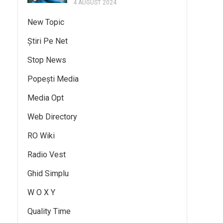
4 AUGUST 2024
New Topic
Știri Pe Net
Stop News
Popești Media
Media Opt
Web Directory
RO Wiki
Radio Vest
Ghid Simplu
W O X Y
Quality Time