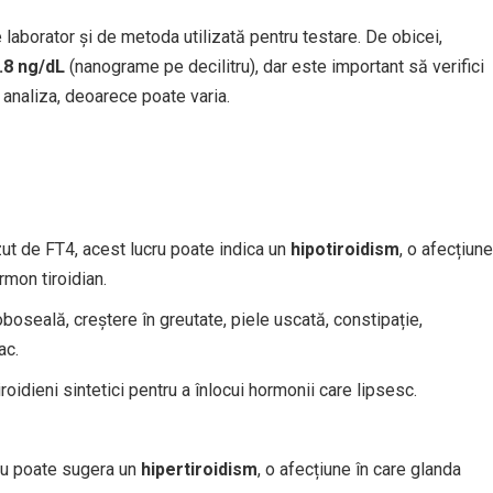
e laborator și de metoda utilizată pentru testare. De obicei,
1.8 ng/dL
(nanograme pe decilitru), dar este important să verifici
 analiza, deoarece poate varia.
zut de FT4, acest lucru poate indica un
hipotiroidism
, o afecțiune
rmon tiroidian.
oseală, creștere în greutate, piele uscată, constipație,
ac.
roidieni sintetici pentru a înlocui hormonii care lipsesc.
cru poate sugera un
hipertiroidism
, o afecțiune în care glanda