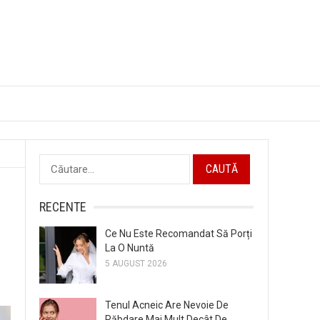
Caută
după:
RECENTE
Ce Nu Este Recomandat Să Porți
La O Nuntă
5 AUGUST 2026
Tenul Acneic Are Nevoie De
Răbdare Mai Mult Decât De