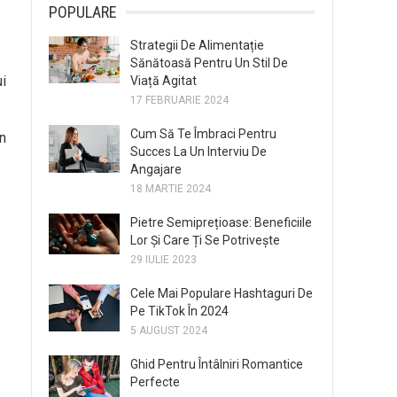
POPULARE
Strategii De Alimentație
Sănătoasă Pentru Un Stil De
ui
Viață Agitat
17 FEBRUARIE 2024
Cum Să Te Îmbraci Pentru
în
Succes La Un Interviu De
Angajare
18 MARTIE 2024
Pietre Semiprețioase: Beneficiile
Lor Și Care Ți Se Potrivește
29 IULIE 2023
Cele Mai Populare Hashtaguri De
Pe TikTok În 2024
5 AUGUST 2024
Ghid Pentru Întâlniri Romantice
Perfecte