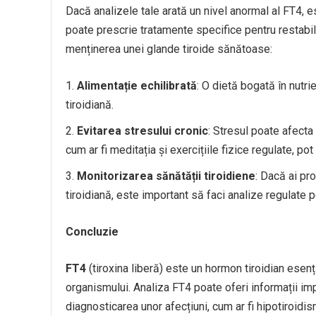
Dacă analizele tale arată un nivel anormal al FT4, 
poate prescrie tratamente specifice pentru restabili
menținerea unei glande tiroide sănătoase:
Alimentație echilibrată
: O dietă bogată în nutrie
tiroidiană.
Evitarea stresului cronic
: Stresul poate afecta 
cum ar fi meditația și exercițiile fizice regulate, pot
Monitorizarea sănătății tiroidiene
: Dacă ai p
tiroidiană, este important să faci analize regulate p
Concluzie
FT4
(tiroxina liberă) este un hormon tiroidian esenț
organismului. Analiza FT4 poate oferi informații imp
diagnosticarea unor afecțiuni, cum ar fi hipotiroidi