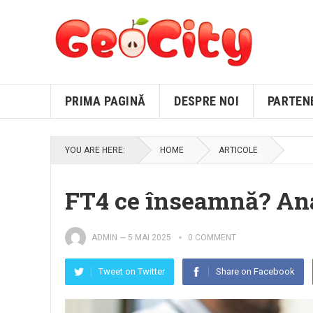
PRIMA PAGINĂ
DESPRE NOI
PARTEN
YOU ARE HERE:
HOME
ARTICOLE
FT4 ce înseamnă? Ana
ADMIN
—
5 MAI 2025
0 COMMENT
Tweet on Twitter
Share on Facebook