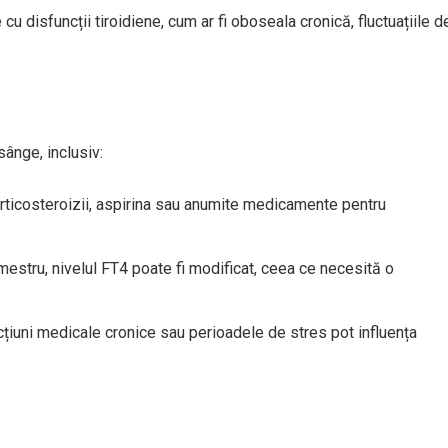
u disfuncții tiroidiene, cum ar fi oboseala cronică, fluctuațiile d
sânge, inclusiv:
rticosteroizii, aspirina sau anumite medicamente pentru
trimestru, nivelul FT4 poate fi modificat, ceea ce necesită o
cțiuni medicale cronice sau perioadele de stres pot influența