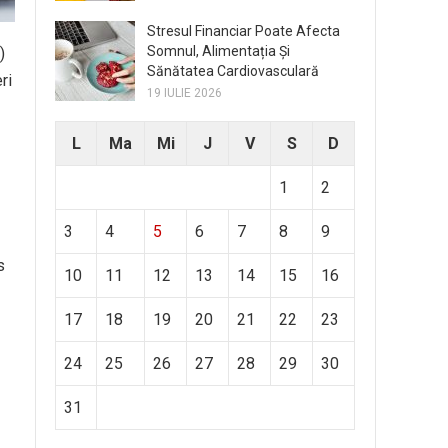
Stresul Financiar Poate Afecta
Somnul, Alimentația Și
)
Sănătatea Cardiovasculară
ri
19 IULIE 2026
L
Ma
Mi
J
V
S
D
1
2
3
4
5
6
7
8
9
s
10
11
12
13
14
15
16
17
18
19
20
21
22
23
24
25
26
27
28
29
30
31