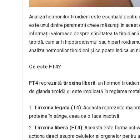
Analiza hormonilor tiroidieni este esențială pentru e
este unul dintre parametrii cheie măsurați în acest 
informații valoroase despre sănătatea ta tiroidiană 
tiroidă, cum ar fi hipotiroidismul sau hipertiroidis
analiza hormonilor tiroidieni și ce poate indica un 
Ce este FT4?
FT4
reprezintă
tiroxina liberă
, un hormon tiroidia
de glanda tiroidă și este implicată în reglarea meta
Tiroxina legată (T4)
: Aceasta reprezintă majori
proteine în sânge, ceea ce o face inactivă.
Tiroxina liberă (FT4)
: Aceasta este forma activă
acționa direct asupra celulelor și organelor pentru