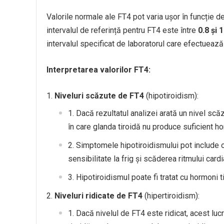
Valorile normale ale FT4 pot varia ușor în funcție d
intervalul de referință pentru FT4 este între
0.8 și 
intervalul specificat de laboratorul care efectuează
Interpretarea valorilor FT4:
Niveluri scăzute de FT4
(hipotiroidism):
Dacă rezultatul analizei arată un nivel scă
în care glanda tiroidă nu produce suficient ho
Simptomele hipotiroidismului pot include ob
sensibilitate la frig și scăderea ritmului cardi
Hipotiroidismul poate fi tratat cu hormoni ti
Niveluri ridicate de FT4
(hipertiroidism):
Dacă nivelul de FT4 este ridicat, acest lu