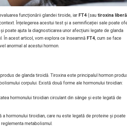
valuarea funcționării glandei tiroide, iar
FT4
(sau
tiroxina liberă
context. Înțelegerea acestui test și a semnificației sale poate ofe
și poate ajuta la diagnosticarea unor afecțiuni legate de glanda
mul. În acest articol, vom explora ce înseamnă
FT4
, cum se face
nivel anormal al acestui hormon.
n produs de glanda tiroidă. Tiroxina este principalul hormon produ
bolismului corpului. Există două forme ale hormonului tiroidian:
tatea hormonului tiroidian circulant din sânge și este legată de
 a hormonului tiroidian, care nu este legată de proteine și poate
 a reglementa metabolismul.