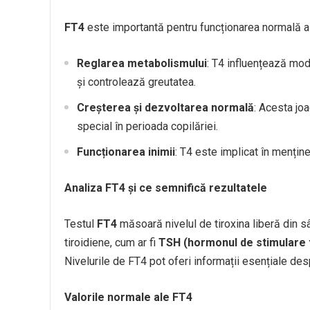
FT4
este importantă pentru funcționarea normală a 
Reglarea metabolismului
: T4 influențează mod
și controlează greutatea.
Creșterea și dezvoltarea normală
: Acesta joa
special în perioada copilăriei.
Funcționarea inimii
: T4 este implicat în menține
Analiza FT4 și ce semnifică rezultatele
Testul
FT4
măsoară nivelul de tiroxina liberă din 
tiroidiene, cum ar fi
TSH (hormonul de stimulare t
Nivelurile de FT4 pot oferi informații esențiale des
Valorile normale ale FT4