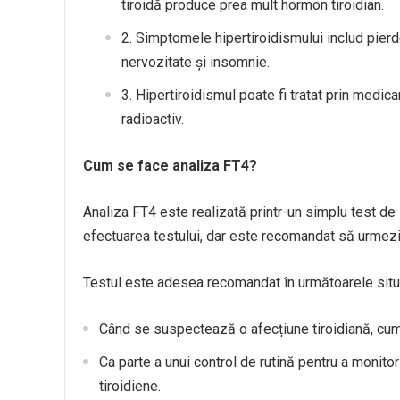
tiroidă produce prea mult hormon tiroidian.
Simptomele hipertiroidismului includ pierde
nervozitate și insomnie.
Hipertiroidismul poate fi tratat prin medica
radioactiv.
Cum se face analiza FT4?
Analiza FT4 este realizată printr-un simplu test de
efectuarea testului, dar este recomandat să urmezi i
Testul este adesea recomandat în următoarele situa
Când se suspectează o afecțiune tiroidiană, cum a
Ca parte a unui control de rutină pentru a monito
tiroidiene.