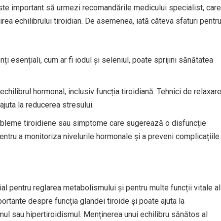
este important să urmezi recomandările medicului specialist, care
rea echilibrului tiroidian. De asemenea, iată câteva sfaturi pentr
nți esențiali, cum ar fi iodul și seleniul, poate sprijini sănătatea
echilibrul hormonal, inclusiv funcția tiroidiană. Tehnici de relaxare
 ajuta la reducerea stresului.
robleme tiroidiene sau simptome care sugerează o disfuncție
entru a monitoriza nivelurile hormonale și a preveni complicațiile.
ial pentru reglarea metabolismului și pentru multe funcții vitale a
ortante despre funcția glandei tiroide și poate ajuta la
smul sau hipertiroidismul. Menținerea unui echilibru sănătos al