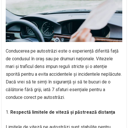
Conducerea pe autostrăzi este o experiență diferită față
de condusul în oraș sau pe drumuri naționale. Vitezele
mari și traficul dens impun reguli stricte și o atenție
sporită pentru a evita accidentele și incidentele neplăcute.
Dacă vrei să te simți în siguranță și să te bucuri de o
călătorie fără griji, iată 7 sfaturi esențiale pentru a
conduce corect pe autostrăzi.
Respectă limitele de viteză și păstrează distanța
Limitele de viteză pe autostrăzi sunt stabilite pentru