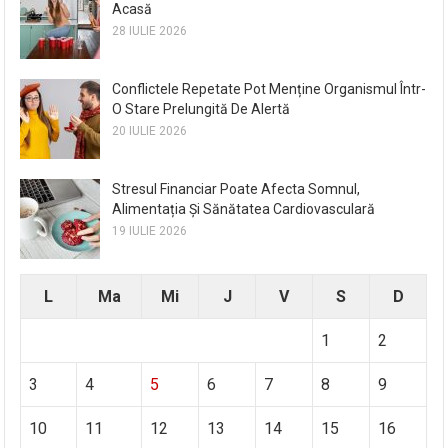
Acasă
28 IULIE 2026
Conflictele Repetate Pot Menține Organismul Într-
O Stare Prelungită De Alertă
20 IULIE 2026
Stresul Financiar Poate Afecta Somnul,
Alimentația Și Sănătatea Cardiovasculară
19 IULIE 2026
L
Ma
Mi
J
V
S
D
1
2
3
4
5
6
7
8
9
10
11
12
13
14
15
16