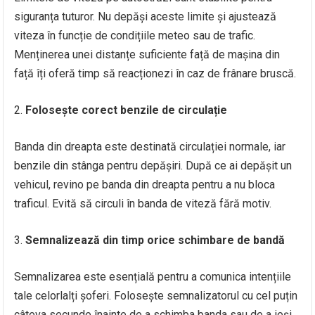
siguranța tuturor. Nu depăși aceste limite și ajustează
viteza în funcție de condițiile meteo sau de trafic.
Menținerea unei distanțe suficiente față de mașina din
față îți oferă timp să reacționezi în caz de frânare bruscă.
Folosește corect benzile de circulație
Banda din dreapta este destinată circulației normale, iar
benzile din stânga pentru depășiri. După ce ai depășit un
vehicul, revino pe banda din dreapta pentru a nu bloca
traficul. Evită să circuli în banda de viteză fără motiv.
Semnalizează din timp orice schimbare de bandă
Semnalizarea este esențială pentru a comunica intențiile
tale celorlalți șoferi. Folosește semnalizatorul cu cel puțin
câteva secunde înainte de a schimba banda sau de a ieși