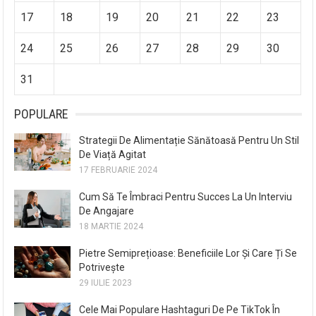
17
18
19
20
21
22
23
24
25
26
27
28
29
30
31
POPULARE
Strategii De Alimentație Sănătoasă Pentru Un Stil
De Viață Agitat
17 FEBRUARIE 2024
Cum Să Te Îmbraci Pentru Succes La Un Interviu
De Angajare
18 MARTIE 2024
Pietre Semiprețioase: Beneficiile Lor Și Care Ți Se
Potrivește
29 IULIE 2023
Cele Mai Populare Hashtaguri De Pe TikTok În