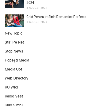
2024
5 AUGUST 2024
Ghid Pentru Întâlniri Romantice Perfecte
4 AUGUST 2024
New Topic
Știri Pe Net
Stop News
Popești Media
Media Opt
Web Directory
RO Wiki
Radio Vest
Ghid Simplu