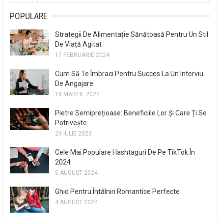
POPULARE
Strategii De Alimentație Sănătoasă Pentru Un Stil
De Viață Agitat
17 FEBRUARIE 2024
Cum Să Te Îmbraci Pentru Succes La Un Interviu
De Angajare
18 MARTIE 2024
Pietre Semiprețioase: Beneficiile Lor Și Care Ți Se
Potrivește
29 IULIE 2023
Cele Mai Populare Hashtaguri De Pe TikTok În
2024
5 AUGUST 2024
Ghid Pentru Întâlniri Romantice Perfecte
4 AUGUST 2024