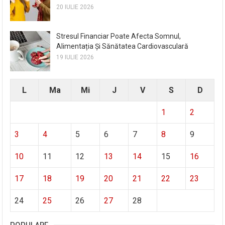
20 IULIE 2026
Stresul Financiar Poate Afecta Somnul,
Alimentația Și Sănătatea Cardiovasculară
19 IULIE 2026
L
Ma
Mi
J
V
S
D
1
2
3
4
5
6
7
8
9
10
11
12
13
14
15
16
17
18
19
20
21
22
23
24
25
26
27
28