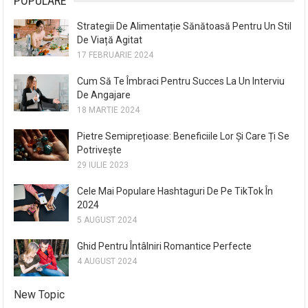
POPULARE
Strategii De Alimentație Sănătoasă Pentru Un Stil
De Viață Agitat
17 FEBRUARIE 2024
Cum Să Te Îmbraci Pentru Succes La Un Interviu
De Angajare
18 MARTIE 2024
Pietre Semiprețioase: Beneficiile Lor Și Care Ți Se
Potrivește
29 IULIE 2023
Cele Mai Populare Hashtaguri De Pe TikTok În
2024
5 AUGUST 2024
Ghid Pentru Întâlniri Romantice Perfecte
4 AUGUST 2024
New Topic