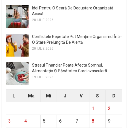
Idei Pentru O Seară De Degustare Organizată
Acasă
28 IULIE 2026
Conflictele Repetate Pot Menține Organismul Într-
O Stare Prelungită De Alertă
20 IULIE 2026
Stresul Financiar Poate Afecta Somnul,
Alimentația Și Sănătatea Cardiovasculară
19 IULIE 2026
L
Ma
Mi
J
V
S
D
1
2
3
4
5
6
7
8
9