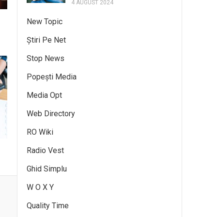
4 AUGUST 2024
New Topic
Știri Pe Net
Stop News
Popești Media
Media Opt
Web Directory
RO Wiki
Radio Vest
Ghid Simplu
W O X Y
Quality Time