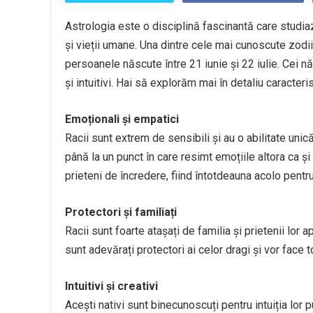
Astrologia este o disciplină fascinantă care studiază
și vieții umane. Una dintre cele mai cunoscute zodi
persoanele născute între 21 iunie și 22 iulie. Cei 
și intuitivi. Hai să explorăm mai în detaliu caracteris
Emoționali și empatici
Racii sunt extrem de sensibili și au o abilitate unic
până la un punct în care resimt emoțiile altora ca și 
prieteni de încredere, fiind întotdeauna acolo pentru 
Protectori și familiați
Racii sunt foarte atașați de familia și prietenii lor 
sunt adevărați protectori ai celor dragi și vor face to
Intuitivi și creativi
Acești nativi sunt binecunoscuți pentru intuiția lor put