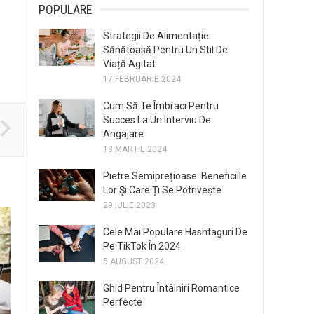
POPULARE
Strategii De Alimentație
Sănătoasă Pentru Un Stil De
Viață Agitat
17 FEBRUARIE 2024
Cum Să Te Îmbraci Pentru
Succes La Un Interviu De
Angajare
18 MARTIE 2024
Pietre Semiprețioase: Beneficiile
Lor Și Care Ți Se Potrivește
29 IULIE 2023
Cele Mai Populare Hashtaguri De
Pe TikTok În 2024
5 AUGUST 2024
Ghid Pentru Întâlniri Romantice
Perfecte