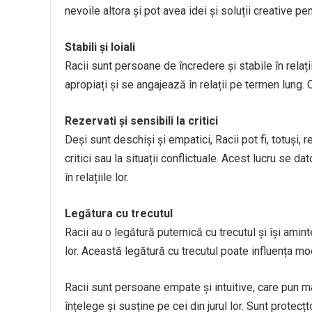
nevoile altora și pot avea idei și soluții creative p
Stabili și loiali
Racii sunt persoane de încredere și stabile în relațiil
apropiați și se angajează în relații pe termen lung. 
Rezervati și sensibili la critici
Deși sunt deschiși și empatici, Racii pot fi, totuși, r
critici sau la situații conflictuale. Acest lucru se d
în relațiile lor.
Legătura cu trecutul
Racii au o legătură puternică cu trecutul și își am
lor. Această legătură cu trecutul poate influența modu
Racii sunt persoane empate și intuitive, care pun ma
înțelege și susține pe cei din jurul lor. Sunt protecțtor