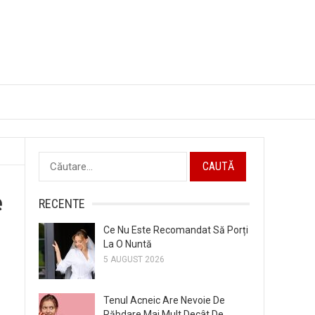
Caută
după:
e
RECENTE
Ce Nu Este Recomandat Să Porți
La O Nuntă
5 AUGUST 2026
Tenul Acneic Are Nevoie De
Răbdare Mai Mult Decât De