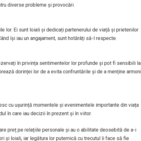
entru diverse probleme și provocări.
e lor. Ei sunt loiali și dedicați partenerului de viață și prietenilor
Când își iau un angajament, sunt hotărâți să-l respecte.
ezervați în privința sentimentelor lor profunde și pot fi sensibili la
atorează dorinței lor de a evita confruntările și de a menține armon
intesc cu ușurință momentele și evenimentele importante din viața
l în care iau decizii în prezent și în viitor.
re preț pe relațiile personale și au o abilitate deosebită de a-i
i și loiali, iar legătura lor puternică cu trecutul îi face să fie