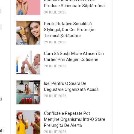
Produse Schimbate Săptămânal
i
30 IULIE 2026
Periile Rotative Simplifică
i
Stylingul, Dar Cer Protecție
Termică Și Răbdare
29 IULIE 2026
Cum Să Susții Micile Afaceri Din
Cartier Prin Alegeri Cotidiene
28 IULIE 2026
Idei Pentru O Seară De
Degustare Organizată Acasă
28 IULIE 2026
i
Conflictele Repetate Pot
Menține Organismul Într-O Stare
Prelungită De Alertă
ți
20 IULIE 2026