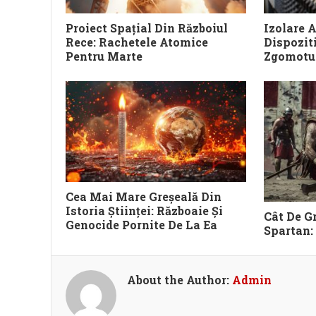
Proiect Spațial Din Războiul
Izolare A
Rece: Rachetele Atomice
Dispozit
Pentru Marte
Zgomotul
Cea Mai Mare Greșeală Din
Istoria Științei: Războaie Și
Cât De Gr
Genocide Pornite De La Ea
Spartan: 
About the Author:
Admin