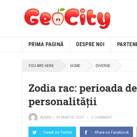
PRIMA PAGINĂ
DESPRE NOI
PARTEN
YOU ARE HERE:
HOME
DIVERSE
Zodia rac: perioada de
personalității
ADMIN
—
30 MARTIE 2023
0 COMMENT
Tweet on Twitter
Share on Facebook