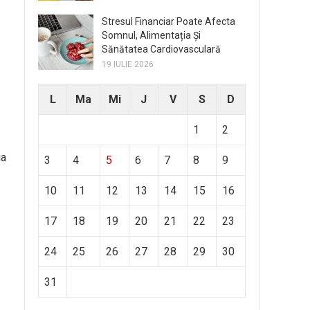
Stresul Financiar Poate Afecta
Somnul, Alimentația Și
Sănătatea Cardiovasculară
19 IULIE 2026
L
Ma
Mi
J
V
S
D
1
2
ia
3
4
5
6
7
8
9
10
11
12
13
14
15
16
17
18
19
20
21
22
23
24
25
26
27
28
29
30
31