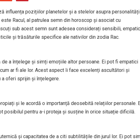
 influența pozițiilor planetelor și a stelelor asupra personalități
i este Racul, al patrulea semn din horoscop și asociat cu
născuți sub acest semn sunt adesea considerați sensibili, empatic
ticile și trăsăturile specifice ale nativilor din zodia Rac.
ă de a înțelege și simți emoțiile altor persoane. Ei pot fi empatici
cum ar fi ale lor. Acest aspect îi face excelenți ascultători și
a oferi sprijin și înțelegere.
apropiați și le acordă o importanță deosebită relațiilor personale. E
t posibilul pentru a-i proteja și susține în orice situație dificilă.
ernică și capacitatea de a citi subtilitățile din jurul lor. Ei pot sim