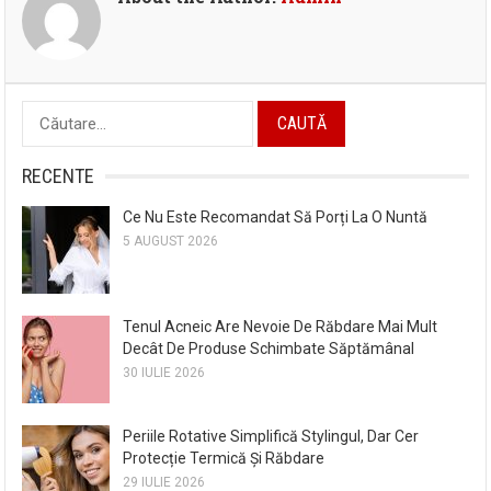
Caută
după:
RECENTE
Ce Nu Este Recomandat Să Porți La O Nuntă
5 AUGUST 2026
Tenul Acneic Are Nevoie De Răbdare Mai Mult
Decât De Produse Schimbate Săptămânal
30 IULIE 2026
Periile Rotative Simplifică Stylingul, Dar Cer
Protecție Termică Și Răbdare
29 IULIE 2026