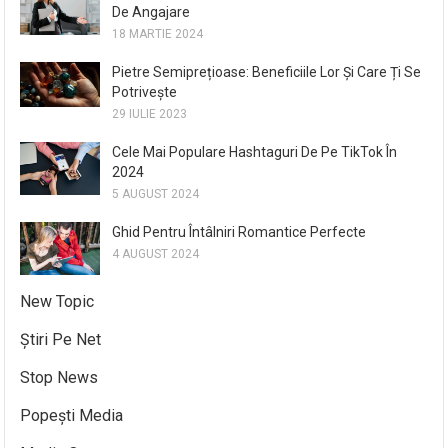
De Angajare
18 MARTIE 2024
Pietre Semiprețioase: Beneficiile Lor Și Care Ți Se
Potrivește
29 IULIE 2023
Cele Mai Populare Hashtaguri De Pe TikTok În
2024
5 AUGUST 2024
Ghid Pentru Întâlniri Romantice Perfecte
4 AUGUST 2024
New Topic
Știri Pe Net
Stop News
Popești Media