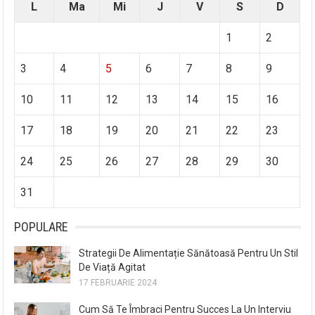
L
Ma
Mi
J
V
S
D
1
2
3
4
5
6
7
8
9
10
11
12
13
14
15
16
17
18
19
20
21
22
23
24
25
26
27
28
29
30
31
POPULARE
Strategii De Alimentație Sănătoasă Pentru Un Stil
De Viață Agitat
17 FEBRUARIE 2024
Cum Să Te Îmbraci Pentru Succes La Un Interviu