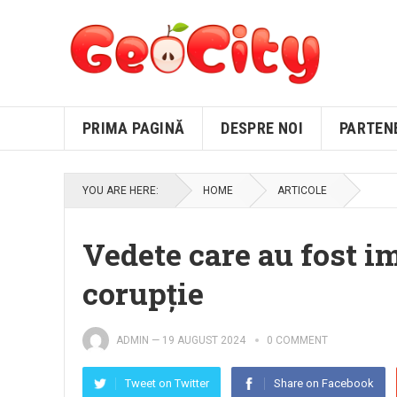
PRIMA PAGINĂ
DESPRE NOI
PARTEN
YOU ARE HERE:
HOME
ARTICOLE
Vedete care au fost i
corupție
ADMIN
—
19 AUGUST 2024
0 COMMENT
Tweet on Twitter
Share on Facebook