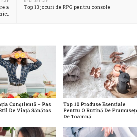
TICLE
NEXT ARTICLE
re a
Top 10 jocuri de RPG pentru console
mici
ția Conștientă – Pas
Top 10 Produse Esențiale
Stil De Viață Sănătos
Pentru O Rutină De Frumuseț
De Toamnă