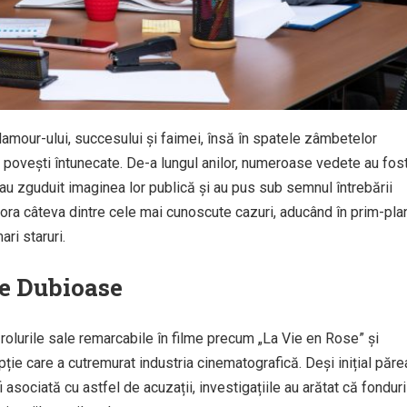
amour-ului, succesului și faimei, însă în spatele zâmbetelor
i povești întunecate. De-a lungul anilor, numeroase vedete au fos
 au zguduit imaginea lor publică și au pus sub semnul întrebării
ora câteva dintre cele mai cunoscute cazuri, aducând în prim-pla
ari staruri.
le Dubioase
 rolurile sale remarcabile în filme precum „La Vie en Rose” și
pție care a cutremurat industria cinematografică. Deși inițial păre
 asociată cu astfel de acuzații, investigațiile au arătat că fonduri