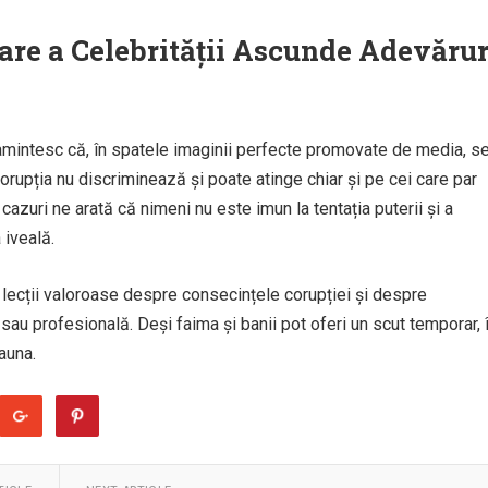
oare a Celebrității Ascunde Adevărur
amintesc că, în spatele imaginii perfecte promovate de media, s
Corupția nu discriminează și poate atinge chiar și pe cei care par
 cazuri ne arată că nimeni nu este imun la tentația puterii și a
 iveală.
 lecții valoroase despre consecințele corupției și despre
ă sau profesională. Deși faima și banii pot oferi un scut temporar, 
eauna.