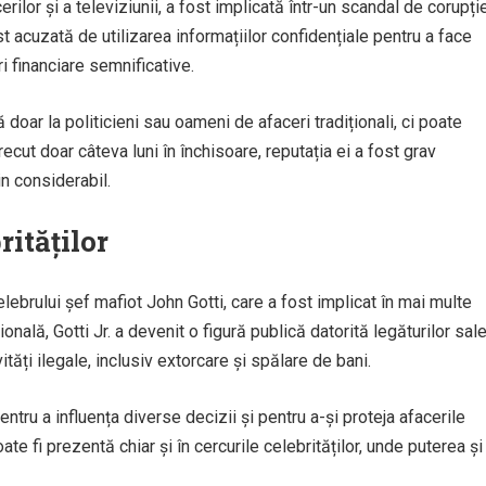
ilor și a televiziunii, a fost implicată într-un scandal de corupți
t acuzată de utilizarea informațiilor confidențiale pentru a face
ri financiare semnificative.
doar la politicieni sau oameni de afaceri tradiționali, ci poate
recut doar câteva luni în închisoare, reputația ei a fost grav
in considerabil.
rităților
 celebrului șef mafiot John Gotti, care a fost implicat în mai multe
onală, Gotti Jr. a devenit o figură publică datorită legăturilor sal
ități ilegale, inclusiv extorcare și spălare de bani.
ntru a influența diverse decizii și pentru a-și proteja afacerile
ate fi prezentă chiar și în cercurile celebrităților, unde puterea și