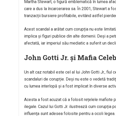
Martha Stewart, o figură emblematică în lumea afacer
care a dus la încarcerarea sa. În 2001, Stewart a fos
tranzacții bursiere profitabile, evitând astfel pierde
Acest scandal a arătat cum corupția nu este limitată 
implica și figuri publice din alte domenii. Deși a pet
afectată, iar imperiul său mediatic a suferit un decl
John Gotti Jr. și Mafia Celeb
Un alt caz notabil este cel al lui John Gotti Jr., fiul
scandaluri de corupție. Deși nu este o vedetă tradiți
cu lumea interlopă și a fost implicat în diverse activ
Acesta a fost acuzat că a folosit rețelele mafiote pe
ilegale. Cazul lui Gotti Jr. ilustrează cum corupția po
influența sunt adesea folosite pentru a ocoli legea.