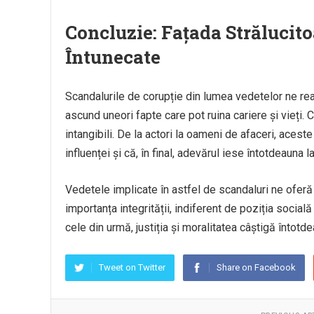
Concluzie: Fațada Strălucit
Întunecate
Scandalurile de corupție din lumea vedetelor ne re
ascund uneori fapte care pot ruina cariere și vieți. 
intangibili. De la actori la oameni de afaceri, aceste
influenței și că, în final, adevărul iese întotdeauna la
Vedetele implicate în astfel de scandaluri ne oferă
importanța integrității, indiferent de poziția social
cele din urmă, justiția și moralitatea câștigă întotd
Tweet on Twitter
Share on Facebook