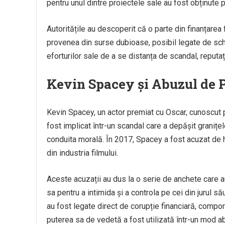
pentru unul dintre proiectele sale au fost obținute p
Autoritățile au descoperit că o parte din finanțarea fi
provenea din surse dubioase, posibil legate de sche
eforturilor sale de a se distanța de scandal, reputația
Kevin Spacey și Abuzul de 
Kevin Spacey, un actor premiat cu Oscar, cunoscut p
fost implicat într-un scandal care a depășit granițe
conduita morală. În 2017, Spacey a fost acuzat de
din industria filmului.
Aceste acuzații au dus la o serie de anchete care au
sa pentru a intimida și a controla pe cei din jurul să
au fost legate direct de corupție financiară, compo
puterea sa de vedetă a fost utilizată într-un mod abu