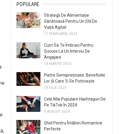
POPULARE
Strategii De Alimentație
Sănătoasă Pentru Un Stil De
Viață Agitat
17 FEBRUARIE 2024
Cum Să Te Îmbraci Pentru
Succes La Un Interviu De
Angajare
18 MARTIE 2024
a
Pietre Semiprețioase: Beneficiile
Lor Și Care Ți Se Potrivește
ane
29 IULIE 2023
Cele Mai Populare Hashtaguri De
Pe TikTok În 2024
5 AUGUST 2024
le
Ghid Pentru Întâlniri Romantice
Perfecte
să,