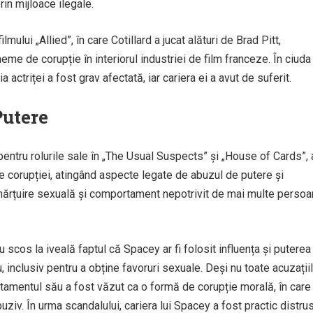
rin mijloace ilegale.
lmului „Allied”, în care Cotillard a jucat alături de Brad Pitt,
me de corupție în interiorul industriei de film franceze. În ciuda
 actriței a fost grav afectată, iar cariera ei a avut de suferit.
Putere
entru rolurile sale în „The Usual Suspects” și „House of Cards”, 
le corupției, atingând aspecte legate de abuzul de putere și
 hărțuire sexuală și comportament nepotrivit de mai multe perso
 scos la iveală faptul că Spacey ar fi folosit influența și puterea
u, inclusiv pentru a obține favoruri sexuale. Deși nu toate acuzații
rtamentul său a fost văzut ca o formă de corupție morală, în care
ziv. În urma scandalului, cariera lui Spacey a fost practic distru