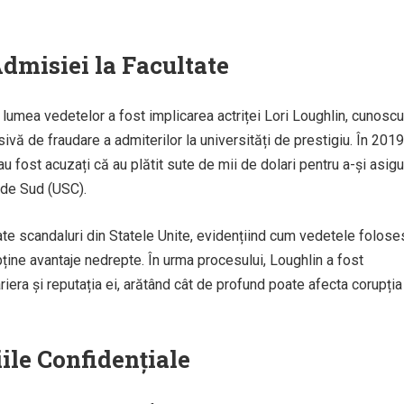
Admisiei la Facultate
 lumea vedetelor a fost implicarea actriței Lori Loughlin, cunosc
ivă de fraudare a admiterilor la universități de prestigiu. În 2019
u fost acuzați că au plătit sute de mii de dolari pentru a-și asigu
a de Sud (USC).
ate scandaluri din Statele Unite, evidențiind cum vedetele folose
 obține avantaje nedrepte. În urma procesului, Loughlin a fost
riera și reputația ei, arătând cât de profund poate afecta corupția
ile Confidențiale