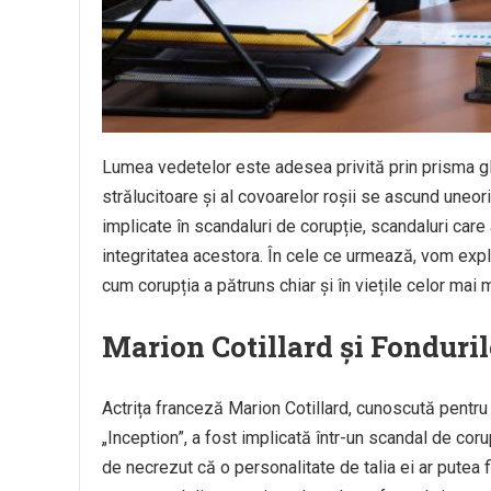
Lumea vedetelor este adesea privită prin prisma gl
strălucitoare și al covoarelor roșii se ascund uneor
implicate în scandaluri de corupție, scandaluri care
integritatea acestora. În cele ce urmează, vom expl
cum corupția a pătruns chiar și în viețile celor mai m
Marion Cotillard și Fonduri
Actrița franceză Marion Cotillard, cunoscută pentru
„Inception”, a fost implicată într-un scandal de coru
de necrezut că o personalitate de talia ei ar putea fi