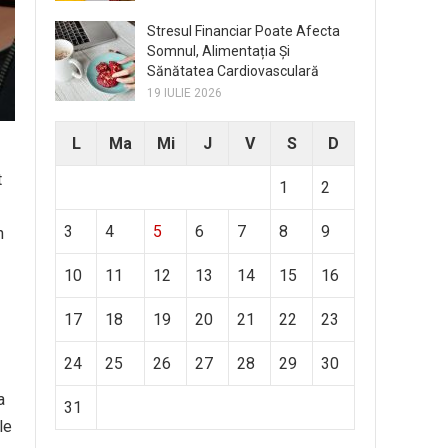
Stresul Financiar Poate Afecta
Somnul, Alimentația Și
Sănătatea Cardiovasculară
19 IULIE 2026
L
Ma
Mi
J
V
S
D
t
1
2
3
4
5
6
7
8
9
n
10
11
12
13
14
15
16
17
18
19
20
21
22
23
24
25
26
27
28
29
30
a
31
le