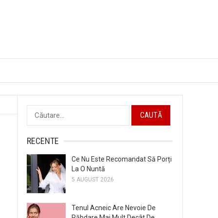
Caută
după:
RECENTE
Ce Nu Este Recomandat Să Porți
La O Nuntă
5 AUGUST 2026
Tenul Acneic Are Nevoie De
Răbdare Mai Mult Decât De