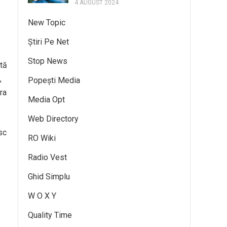
4 AUGUST 2024
New Topic
Știri Pe Net
Stop News
ută
,
Popești Media
ra
Media Opt
Web Directory
sc
RO Wiki
Radio Vest
Ghid Simplu
W O X Y
Quality Time