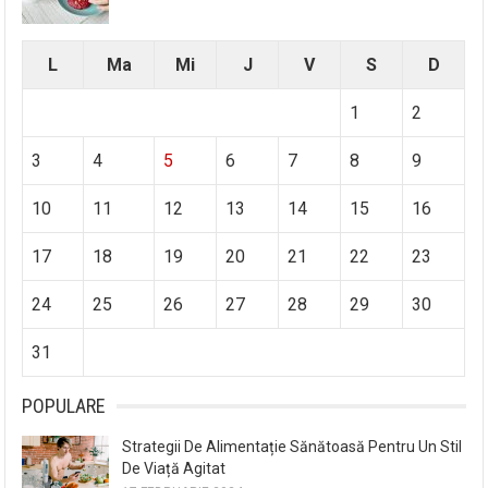
L
Ma
Mi
J
V
S
D
1
2
3
4
5
6
7
8
9
10
11
12
13
14
15
16
17
18
19
20
21
22
23
24
25
26
27
28
29
30
31
POPULARE
Strategii De Alimentație Sănătoasă Pentru Un Stil
De Viață Agitat