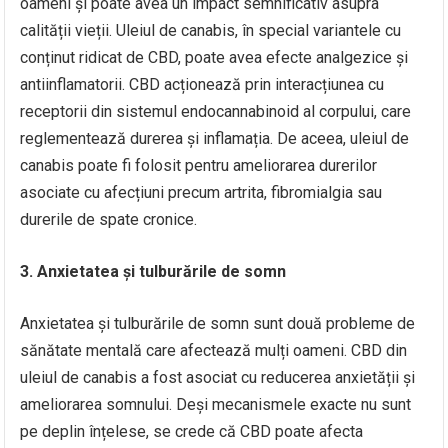
oameni și poate avea un impact semnificativ asupra
calității vieții. Uleiul de canabis, în special variantele cu
conținut ridicat de CBD, poate avea efecte analgezice și
antiinflamatorii. CBD acționează prin interacțiunea cu
receptorii din sistemul endocannabinoid al corpului, care
reglementează durerea și inflamația. De aceea, uleiul de
canabis poate fi folosit pentru ameliorarea durerilor
asociate cu afecțiuni precum artrita, fibromialgia sau
durerile de spate cronice.
3. Anxietatea și tulburările de somn
Anxietatea și tulburările de somn sunt două probleme de
sănătate mentală care afectează mulți oameni. CBD din
uleiul de canabis a fost asociat cu reducerea anxietății și
ameliorarea somnului. Deși mecanismele exacte nu sunt
pe deplin înțelese, se crede că CBD poate afecta