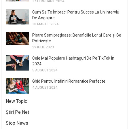
17 FEBRUARIE 2024
Cum Să Te Îmbraci Pentru Succes La Un Interviu
De Angajare
18 MARTIE 2024
Pietre Semiprețioase: Beneficiile Lor Și Care Ți Se
Potrivește
29 IULIE 2023
Cele Mai Populare Hashtaguri De Pe TikTok În
2024
5 AUGUST 2024
Ghid Pentru Întâlniri Romantice Perfecte
4 AUGUST 2024
New Topic
Știri Pe Net
Stop News