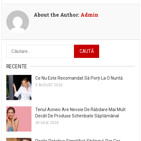
About the Author:
Admin
Caută
după:
RECENTE
Ce Nu Este Recomandat Să Porți La O Nuntă
5 AUGUST 2026
Tenul Acneic Are Nevoie De Răbdare Mai Mult
Decât De Produse Schimbate Săptămânal
30 IULIE 2026
Periile Rotative Simplifică Stylingul, Dar Cer