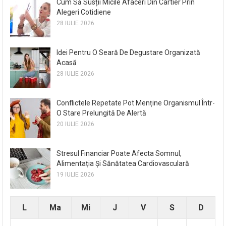
Cum Să Susții Micile Afaceri Din Cartier Prin
Alegeri Cotidiene
28 IULIE 2026
Idei Pentru O Seară De Degustare Organizată
Acasă
28 IULIE 2026
Conflictele Repetate Pot Menține Organismul Într-
O Stare Prelungită De Alertă
20 IULIE 2026
Stresul Financiar Poate Afecta Somnul,
Alimentația Și Sănătatea Cardiovasculară
19 IULIE 2026
L
Ma
Mi
J
V
S
D