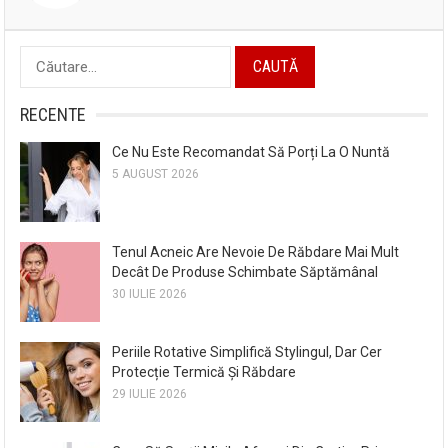
Caută
după:
RECENTE
Ce Nu Este Recomandat Să Porți La O Nuntă
5 AUGUST 2026
Tenul Acneic Are Nevoie De Răbdare Mai Mult
Decât De Produse Schimbate Săptămânal
30 IULIE 2026
Periile Rotative Simplifică Stylingul, Dar Cer
Protecție Termică Și Răbdare
29 IULIE 2026