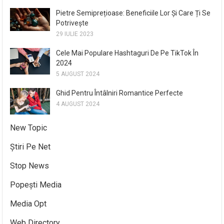
Pietre Semiprețioase: Beneficiile Lor Și Care Ți Se
Potrivește
29 IULIE 2023
Cele Mai Populare Hashtaguri De Pe TikTok În
2024
5 AUGUST 2024
Ghid Pentru Întâlniri Romantice Perfecte
4 AUGUST 2024
New Topic
Știri Pe Net
Stop News
Popești Media
Media Opt
Web Directory