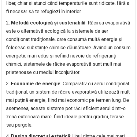
liber, chiar și atunci când temperaturile sunt ridicate, fără a
fi necesar să te refugiezi în interior.
Metodă ecologică și sustenabilă
: Răcirea evaporativă
este o alternativă ecologică la sistemele de aer
condiționat tradiționale, care consumă multă energie și
folosesc substanțe chimice dăunătoare. Având un consum
energetic mai redus și nefiind nevoie de refrigeranți
chimici, sistemele de răcire evaporativă sunt mult mai
prietenoase cu mediul înconjurător.
Economie de energie
: Comparativ cu aerul condiționat
tradițional, un sistem de răcire evaporativă utilizează mult
mai puțină energie, fiind mai economic pe termen lung. De
asemenea, aceste sisteme pot răci eficient aerul dintr-o
zonă exterioară mare, fiind ideale pentru grădini, terase
sau pergole.
Design discret și estetică
: Unul dintre cele mai mari