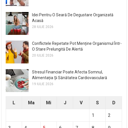
Idei Pentru O Seară De Degustare Organizată
Acasă
28 IULIE 2026
Conflictele Repetate Pot Menține Organismul Într-
O Stare Prelungită De Alertă
20 IULIE 2026
Stresul Financiar Poate Afecta Somnul,
Alimentația Și Sănătatea Cardiovasculară
19 IULIE 2026
L
Ma
Mi
J
V
S
D
1
2
3
4
5
6
7
8
9