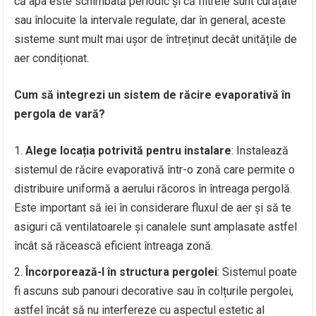
că apa este schimbată periodic și că filtrele sunt curățate
sau înlocuite la intervale regulate, dar în general, aceste
sisteme sunt mult mai ușor de întreținut decât unitățile de
aer condiționat.
Cum să integrezi un sistem de răcire evaporativă în
pergola de vară?
Alege locația potrivită pentru instalare
: Instalează
sistemul de răcire evaporativă într-o zonă care permite o
distribuire uniformă a aerului răcoros în întreaga pergolă.
Este important să iei în considerare fluxul de aer și să te
asiguri că ventilatoarele și canalele sunt amplasate astfel
încât să răcească eficient întreaga zonă.
Încorporează-l în structura pergolei
: Sistemul poate
fi ascuns sub panouri decorative sau în colțurile pergolei,
astfel încât să nu interfereze cu aspectul estetic al