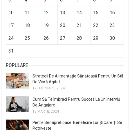
10
11
12
13
14
15
16
17
18
19
20
21
22
23
24
25
26
27
28
29
30
31
POPULARE
Strategii De Alimentație Sănătoasă Pentru Un Stil
De Viață Agitat
17 FEBRUARIE 2024
Cum Să Te Îmbraci Pentru Succes La Un Interviu
De Angajare
18 MARTIE 2024
Pietre Semiprețioase: Beneficiile Lor Și Care Ți Se
Potrivește