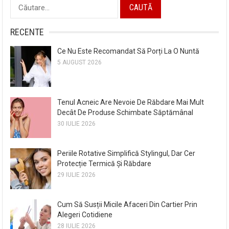
Caută
după:
RECENTE
Ce Nu Este Recomandat Să Porți La O Nuntă
5 AUGUST 2026
Tenul Acneic Are Nevoie De Răbdare Mai Mult
Decât De Produse Schimbate Săptămânal
30 IULIE 2026
Periile Rotative Simplifică Stylingul, Dar Cer
Protecție Termică Și Răbdare
29 IULIE 2026
Cum Să Susții Micile Afaceri Din Cartier Prin
Alegeri Cotidiene
28 IULIE 2026