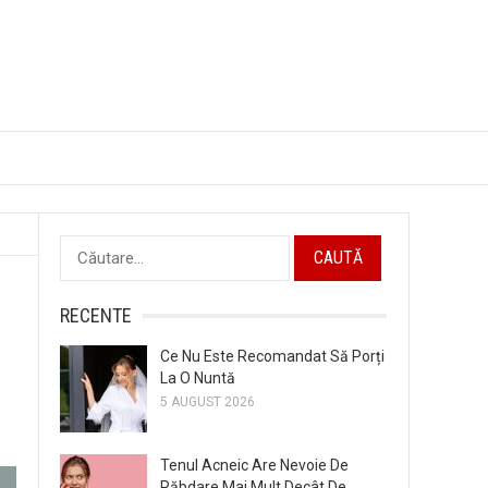
Caută
după:
RECENTE
Ce Nu Este Recomandat Să Porți
La O Nuntă
5 AUGUST 2026
Tenul Acneic Are Nevoie De
Răbdare Mai Mult Decât De