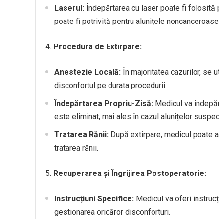
Laserul:
Îndepărtarea cu laser poate fi folosită 
poate fi potrivită pentru alunițele noncanceroase
4.
Procedura de Extirpare:
Anestezie Locală:
În majoritatea cazurilor, se 
disconfortul pe durata procedurii.
Îndepărtarea Propriu-Zisă:
Medicul va îndepărt
este eliminat, mai ales în cazul alunițelor suspec
Tratarea Rănii:
După extirpare, medicul poate ap
tratarea rănii.
5.
Recuperarea și Îngrijirea Postoperatorie:
Instrucțiuni Specifice:
Medicul va oferi instrucțiu
gestionarea oricăror disconforturi.