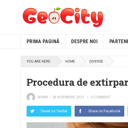
PRIMA PAGINĂ
DESPRE NOI
PARTEN
YOU ARE HERE:
HOME
DIVERSE
Procedura de extirpar
ADMIN
—
28 NOIEMBRIE 2023
0 COMMENT
Tweet on Twitter
Share on Facebook