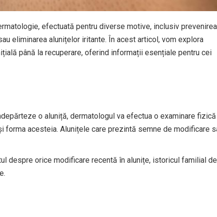
ermatologie, efectuată pentru diverse motive, inclusiv prevenirea
au eliminarea alunițelor iritante. În acest articol, vom explora
nițială până la recuperare, oferind informații esențiale pentru cei
ndepărteze o aluniță, dermatologul va efectua o examinare fizică
și forma acesteia. Alunițele care prezintă semne de modificare s
l despre orice modificare recentă în alunițe, istoricul familial de
e.