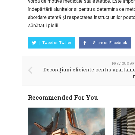
vorba de motive medicale sau estetice. Este import
îndepărtării alunițelor și pentru a determina ce met
abordare atentă și respectarea instrucțiunilor posto
sănătății pielii.
Tweet on Twitter
Share on Facebook
PREVIOUS AR
Decorațiuni eficiente pentru apartam
Recommended For You