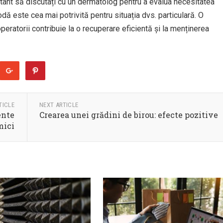
ant să discutați cu un dermatolog pentru a evalua necesitatea
odă este cea mai potrivită pentru situația dvs. particulară. O
peratorii contribuie la o recuperare eficientă și la menținerea
TICLE
NEXT ARTICLE
ente
Crearea unei grădini de birou: efecte pozitive
mici