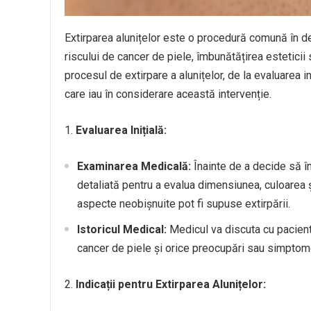
Extirparea alunițelor este o procedură comună în d
riscului de cancer de piele, îmbunătățirea esteticii s
procesul de extirpare a alunițelor, de la evaluarea i
care iau în considerare această intervenție.
1.
Evaluarea Inițială:
Examinarea Medicală:
Înainte de a decide să î
detaliată pentru a evalua dimensiunea, culoarea 
aspecte neobișnuite pot fi supuse extirpării.
Istoricul Medical:
Medicul va discuta cu pacientu
cancer de piele și orice preocupări sau simptom
2.
Indicații pentru Extirparea Alunițelor: