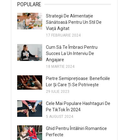
POPULARE
Strategii De Alimentație
Sănătoasă Pentru Un Stil De
Viață Agitat
17 FEBRUARIE 2024
Cum Să Te Îmbraci Pentru
Succes La Un Interviu De
Angajare
18 MARTIE 2024
Pietre Semiprețioase: Beneficiile
Lor Și Care Ți Se Potrivește
29 IULIE 2023
Cele Mai Populare Hashtaguri De
Pe TikTok În 2024
5 AUGUST 2024
Ghid Pentru Întâlniri Romantice
Perfecte