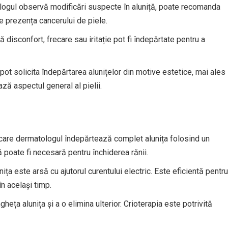
gul observă modificări suspecte în aluniță, poate recomanda
e prezența cancerului de piele.
disconfort, frecare sau iritație pot fi îndepărtate pentru a
 pot solicita îndepărtarea alunițelor din motive estetice, mai ales
ză aspectul general al pielii.
care dermatologul îndepărtează complet alunița folosind un
ră poate fi necesară pentru închiderea rănii.
ița este arsă cu ajutorul curentului electric. Este eficientă pentru
în același timp.
gheța alunița și a o elimina ulterior. Crioterapia este potrivită