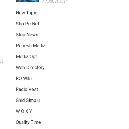
4 AUGUST 2024
New Topic
Știri Pe Net
Stop News
Popești Media
Media Opt
ut
Web Directory
RO Wiki
Radio Vest
Ghid Simplu
W O X Y
Quality Time