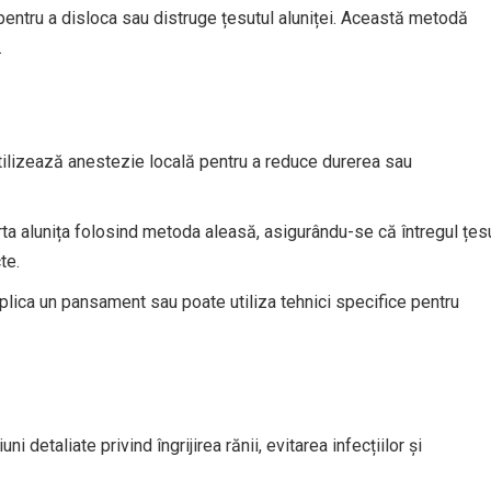
pentru a disloca sau distruge țesutul aluniței. Această metodă
.
utilizează anestezie locală pentru a reduce durerea sau
a alunița folosind metoda aleasă, asigurându-se că întregul țes
te.
lica un pansament sau poate utiliza tehnici specifice pentru
ni detaliate privind îngrijirea rănii, evitarea infecțiilor și