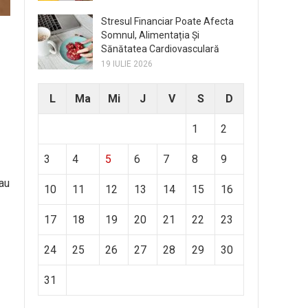
Stresul Financiar Poate Afecta
Somnul, Alimentația Și
Sănătatea Cardiovasculară
19 IULIE 2026
L
Ma
Mi
J
V
S
D
1
2
3
4
5
6
7
8
9
au
10
11
12
13
14
15
16
17
18
19
20
21
22
23
24
25
26
27
28
29
30
31