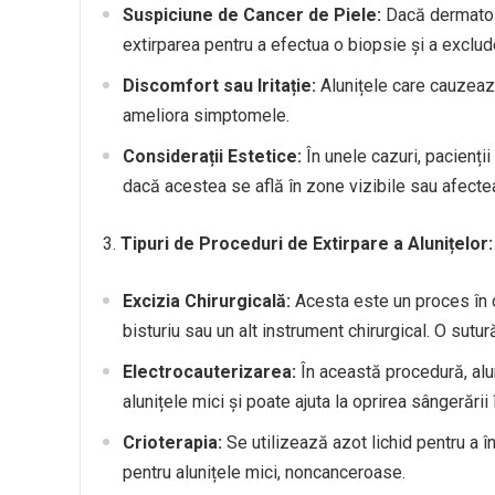
Suspiciune de Cancer de Piele:
Dacă dermatolo
extirparea pentru a efectua o biopsie și a exclud
Discomfort sau Iritație:
Alunițele care cauzează 
ameliora simptomele.
Considerații Estetice:
În unele cazuri, pacienții
dacă acestea se află în zone vizibile sau afectea
3.
Tipuri de Proceduri de Extirpare a Alunițelor:
Excizia Chirurgicală:
Acesta este un proces în 
bisturiu sau un alt instrument chirurgical. O sutu
Electrocauterizarea:
În această procedură, alun
alunițele mici și poate ajuta la oprirea sângerării 
Crioterapia:
Se utilizează azot lichid pentru a în
pentru alunițele mici, noncanceroase.