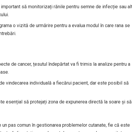
important să monitorizați rănile pentru semne de infecție sau al
ului.
rama o vizită de urmărire pentru a evalua modul în care rana se
ntrebări.
ecte de cancer, țesutul îndepărtat va fi trimis la analize pentru a
oase.
 vindecarea individuală a fiecărui pacient, dar este posibil să
te esențial să protejați zona de expunerea directă la soare și să
e un pas comun în gestionarea problemelor cutanate, fie că este