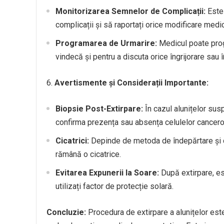
Monitorizarea Semnelor de Complicații:
Este 
complicații și să raportați orice modificare medic
Programarea de Urmarire:
Medicul poate prog
vindecă și pentru a discuta orice îngrijorare sau î
6.
Avertismente și Considerații Importante:
Biopsie Post-Extirpare:
În cazul alunițelor susp
confirma prezența sau absența celulelor cancer
Cicatrici:
Depinde de metoda de îndepărtare și de
rămână o cicatrice.
Evitarea Expunerii la Soare:
După extirpare, es
utilizați factor de protecție solară.
Concluzie:
Procedura de extirpare a alunițelor est