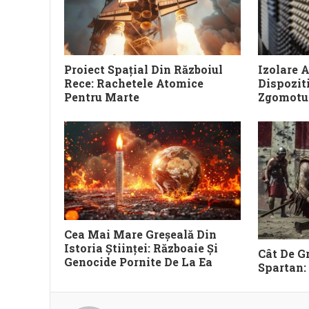
Proiect Spațial Din Războiul
Izolare A
Rece: Rachetele Atomice
Dispozit
Pentru Marte
Zgomotul
Cea Mai Mare Greșeală Din
Istoria Științei: Războaie Și
Cât De Gr
Genocide Pornite De La Ea
Spartan: 