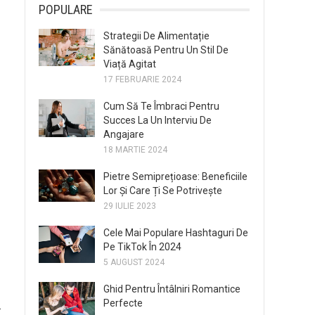
POPULARE
Strategii De Alimentație
Sănătoasă Pentru Un Stil De
Viață Agitat
17 FEBRUARIE 2024
Cum Să Te Îmbraci Pentru
Succes La Un Interviu De
Angajare
18 MARTIE 2024
Pietre Semiprețioase: Beneficiile
Lor Și Care Ți Se Potrivește
29 IULIE 2023
Cele Mai Populare Hashtaguri De
Pe TikTok În 2024
5 AUGUST 2024
Ghid Pentru Întâlniri Romantice
Perfecte
.