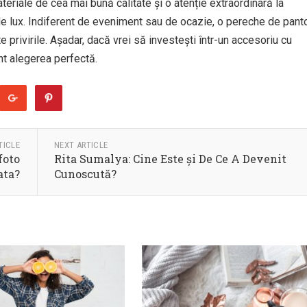
teriale de cea mai bună calitate și o atenție extraordinară la
 de lux. Indiferent de eveniment sau de ocazie, o pereche de panto
e privirile. Așadar, dacă vrei să investești într-un accesoriu cu
nt alegerea perfectă.
TICLE
NEXT ARTICLE
foto
Rita Sumalya: Cine Este și De Ce A Devenit
ata?
Cunoscută?