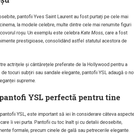
sebite, pantofii Yves Saint Laurent au fost purtați pe cele mai
cinema, la modele celebre, multe dintre cele mai renumite figuri
pe covorul roșu. Un exemplu este celebra
Kate Moss
, care a fost
nimente prestigioase, consolidând astfel statutul acestora de
re actrițele și cântărețele preferate de la Hollywood pentru a
 de tocuri subțiri sau sandale elegante, pantofii YSL adaugă o no
eleganței supreme.
pantofi YSL perfectă pentru tine
pantofii YSL, este important să iei în considerare câteva aspecte
are îi vei purta. Pantofii cu toc înalt și cu detalii deosebite,
imente formale, precum cinele de gală sau petrecerile elegante.