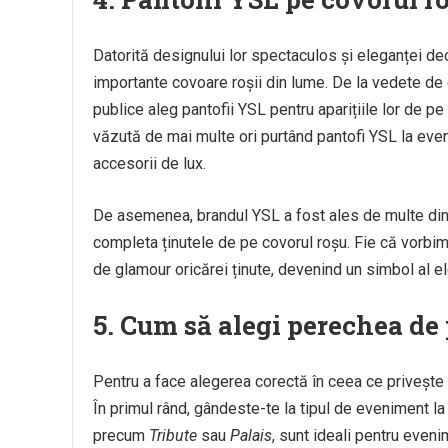
Datorită designului lor spectaculos și eleganței deo
importante covoare roșii din lume. De la vedete de 
publice aleg pantofii YSL pentru aparițiile lor de 
văzută de mai multe ori purtând pantofi YSL la eve
accesorii de lux.
De asemenea, brandul YSL a fost ales de multe dint
completa ținutele de pe covorul roșu. Fie că vorbim
de glamour oricărei ținute, devenind un simbol al 
5.
Cum să alegi perechea de 
Pentru a face alegerea corectă în ceea ce privește 
În primul rând, gândeste-te la tipul de eveniment la c
precum
Tribute
sau
Palais
, sunt ideali pentru even