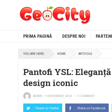
PRIMA PAGINĂ
DESPRE NOI
PARTEN
YOU ARE HERE:
HOME
ARTICOLE
Pantofi YSL: Eleganță
design iconic
ADMIN
—
9 NOIEMBRIE 2024
0 COMMENT
Tweet on Twitter
Share on Facebook