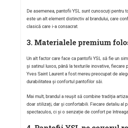
De asemenea, pantofii YSL sunt cunoscuți pentru toc
este un alt element distinctiv al brandului, care con
clasică care i-a consacrat.
3.
Materialele premium folos
Un alt factor care face ca pantofii YSL să fie un sim
și satinul luxos, până la texturile inovative, fiecare
Yves Saint Laurent a fost mereu preocupat de alegeri
durabilitatea și confortul pantofilor săi.
Mai mult, brandul a reușit să combine tradiția artiz
doar stilizați, dar și confortabili. Fiecare detaliu a
spectaculos, ci și o senzație de confort pe întreaga 
4.
Pantofii YSL pe covorul r