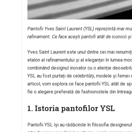
Pantofii Yves Saint Laurent (YSL) reprezintă mai mul
rafinament. Ce face acești pantofi atât de iconicii 
Yves Saint Laurent este unul dintre cei mai renumiț
etalon al rafinamentului și al eleganței în lumea mod
combinând designul inovator cu o atenție deosebită p
YSL au fost purtați de celebrități, modele și femei d
articol, vom explora ce face pantofii YSL atât de s
fie o alegere preferată de fashionistele din întreag
1.
Istoria pantofilor YSL
Pantofii YSL își au rădăcinile în filosofia designeru