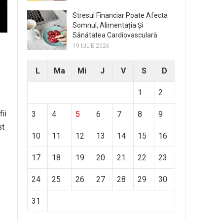
Stresul Financiar Poate Afecta
Somnul, Alimentația Și
Sănătatea Cardiovasculară
19 IULIE 2026
L
Ma
Mi
J
V
S
D
1
2
ii
3
4
5
6
7
8
9
st
10
11
12
13
14
15
16
17
18
19
20
21
22
23
24
25
26
27
28
29
30
31