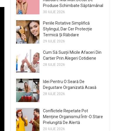
Produse Schimbate Săptămânal
30 IULIE 2026
Periile Rotative Simplifică
Stylingul, Dar Cer Protecție
Termică Și Răbdare
29 IULIE 2026
Cum Să Susții Micile Afaceri Din
Cartier Prin Alegeri Cotidiene
28 IULIE 2026
Idei Pentru O Seară De
Degustare Organizată Acasă
28 IULIE 2026
Conflictele Repetate Pot
Menține Organismul Într-O Stare
Prelungită De Alertă
20 IULIE 2026