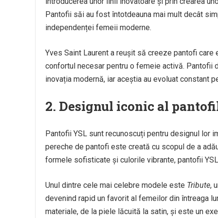
introducerea unor linii inovatoare și prin crearea 
Pantofii săi au fost întotdeauna mai mult decât simpl
independenței femeii moderne.
Yves Saint Laurent a reușit să creeze pantofi care er
confortul necesar pentru o femeie activă. Pantofii d
inovația modernă, iar aceștia au evoluat constant pe
2.
Designul iconic al pantofi
Pantofii YSL sunt recunoscuți pentru designul lor im
pereche de pantofi este creată cu scopul de a adăuga
formele sofisticate și culorile vibrante, pantofii YS
Unul dintre cele mai celebre modele este
Tribute
, 
devenind rapid un favorit al femeilor din întreaga l
materiale, de la piele lăcuită la satin, și este un ex