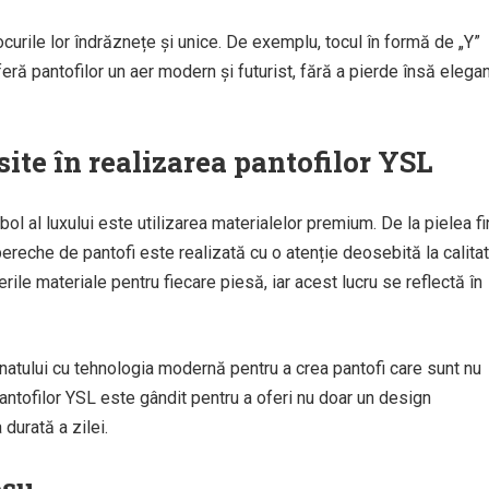
urile lor îndrăznețe și unice. De exemplu, tocul în formă de „Y”
feră pantofilor un aer modern și futurist, fără a pierde însă elega
ite în realizarea pantofilor YSL
bol al luxului este utilizarea materialelor premium. De la pielea f
 pereche de pantofi este realizată cu o atenție deosebită la calitat
le materiale pentru fiecare piesă, iar acest lucru se reflectă în
anatului cu tehnologia modernă pentru a crea pantofi care sunt nu
l pantofilor YSL este gândit pentru a oferi nu doar un design
durată a zilei.
oșu