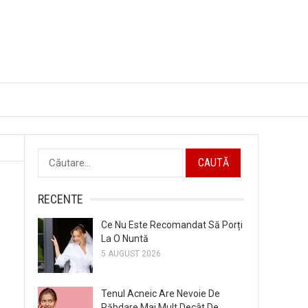
Caută
după:
RECENTE
Ce Nu Este Recomandat Să Porți
La O Nuntă
5 AUGUST 2026
Tenul Acneic Are Nevoie De
Răbdare Mai Mult Decât De