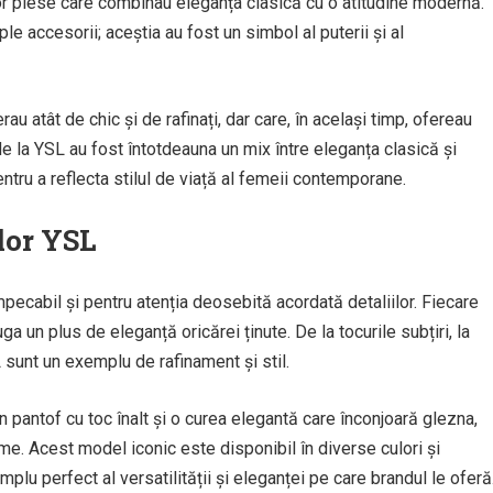
unor piese care combinau eleganța clasică cu o atitudine modernă.
e accesorii; aceștia au fost un simbol al puterii și al
au atât de chic și de rafinați, dar care, în același timp, ofereau
e la YSL au fost întotdeauna un mix între eleganța clasică și
ntru a reflecta stilul de viață al femeii contemporane.
lor YSL
pecabil și pentru atenția deosebită acordată detaliilor. Fiecare
 un plus de eleganță oricărei ținute. De la tocurile subțiri, la
L sunt un exemplu de rafinament și stil.
un pantof cu toc înalt și o curea elegantă care înconjoară glezna,
ume. Acest model iconic este disponibil în diverse culori și
emplu perfect al versatilității și eleganței pe care brandul le oferă