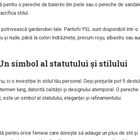
ză pentru o pereche de balerini din piele sau o pereche de sandal
crifica stilul.
potrivească garderobei tale. Pantofii YSL sunt disponibili într-o
 și nude, până la culori îndrăznețe, precum roșu, albastru sau aur
Un simbol al statutului și stilului
 ci o investiție în stilul tău personal. Deși prețurile pot fi destu
 termen lung, datorită calității și designului atemporal. O pereche
 este un simbol al statutului, eleganței și rafinamentului.
tă pentru orice femeie care dorește să adauge un plus de stil și