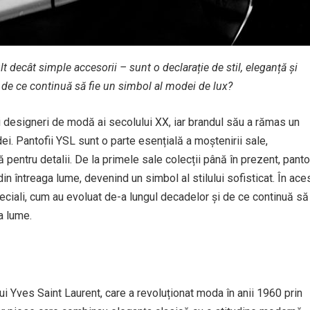
t decât simple accesorii – sunt o declarație de stil, eleganță și
și de ce continuă să fie un simbol al modei de lux?
i designeri de modă ai secolului XX, iar brandul său a rămas un
ei. Pantofii YSL sunt o parte esențială a moștenirii sale,
entru detalii. De la primele sale colecții până în prezent, pantof
in întreaga lume, devenind un simbol al stilului sofisticat. În ace
peciali, cum au evoluat de-a lungul decadelor și de ce continuă să
a lume.
lui Yves Saint Laurent, care a revoluționat moda în anii 1960 prin