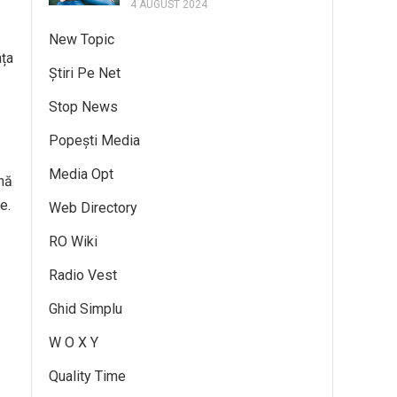
4 AUGUST 2024
New Topic
nța
Știri Pe Net
Stop News
Popești Media
Media Opt
ină
e.
Web Directory
RO Wiki
Radio Vest
Ghid Simplu
W O X Y
Quality Time