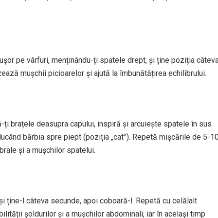
ușor pe vârfuri, menținându-ți spatele drept, și ține poziția câtev
ează mușchii picioarelor și ajută la îmbunătățirea echilibrului.
-ți brațele deasupra capului, inspiră și arcuiește spatele în sus
aducând bărbia spre piept (poziția „cat”). Repetă mișcările de 5-1
brale și a mușchilor spatelui.
și ține-l câteva secunde, apoi coboară-l. Repetă cu celălalt
lității șoldurilor și a mușchilor abdominali, iar în același timp