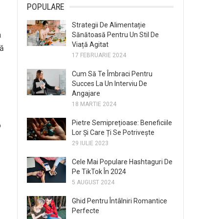
POPULARE
Strategii De Alimentație
a
Sănătoasă Pentru Un Stil De
Viață Agitat
tă
17 FEBRUARIE 2024
Cum Să Te Îmbraci Pentru
Succes La Un Interviu De
Angajare
18 MARTIE 2024
Pietre Semiprețioase: Beneficiile
o
Lor Și Care Ți Se Potrivește
29 IULIE 2023
Cele Mai Populare Hashtaguri De
Pe TikTok În 2024
5 AUGUST 2024
Ghid Pentru Întâlniri Romantice
Perfecte