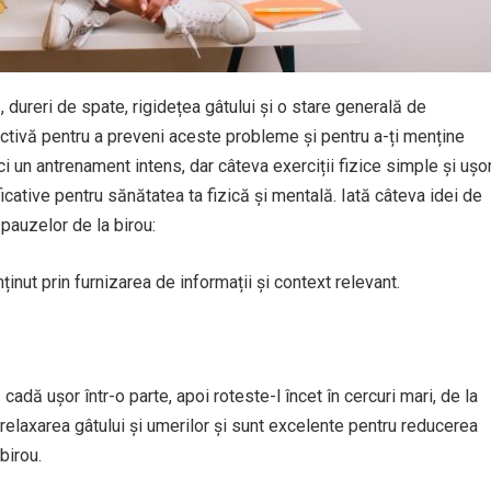
dureri de spate, rigidețea gâtului și o stare generală de
ctivă pentru a preveni aceste probleme și pentru a-ți menține
ci un antrenament intens, dar câteva exerciții fizice simple și ușo
icative pentru sănătatea ta fizică și mentală. Iată câteva idei de
 pauzelor de la birou:
ținut prin furnizarea de informații și context relevant.
cadă ușor într-o parte, apoi roteste-l încet în cercuri mari, de la
a relaxarea gâtului și umerilor și sunt excelente pentru reducerea
birou.