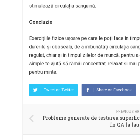
stimulează circulația sanguină.
Concluzie
Exercițiile fizice ușoare pe care le poți face în ti
durerile și oboseala, de a îmbunătăți circulația san
regulat, chiar și în timpul zilelor de muncă, pentru a
simple te ajută să rămâi concentrat, relaxat și mai p
pentru minte.
Tweet on Twitter
Share on Facebook
PREVIOUS AR
Probleme generate de testarea superfic
în QA la la