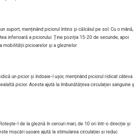
n suport, menținând piciorul întins și călcâiul pe sol. Cu o mână,
artea inferioară a piciorului. Ține poziția 15-20 de secunde, apoi
 mobilității picioarelor și a gleznelor.
dică un picior și îndoaie-l ușor, menținând piciorul ridicat câteva
alaltă picior. Acesta ajută la îmbunătățirea circulației sanguine ș
Rotește-l de la gleznă în cercuri mari, de 10 ori într-o direcție și
ste mișcări ușoare ajută la stimularea circulației și reduc