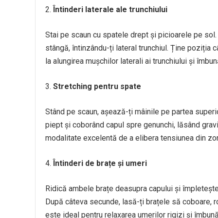
Întinderi laterale ale trunchiului
Stai pe scaun cu spatele drept și picioarele pe sol.
stângă, întinzându-ți lateral trunchiul. Ține poziția
la alungirea mușchilor laterali ai trunchiului și îmbun
Stretching pentru spate
Stând pe scaun, așează-ți mâinile pe partea superio
piept și coborând capul spre genunchi, lăsând gravi
modalitate excelentă de a elibera tensiunea din zon
Întinderi de brațe și umeri
Ridică ambele brațe deasupra capului și împletește 
După câteva secunde, lasă-ți brațele să coboare, rot
este ideal pentru relaxarea umerilor rigizi și îmbună