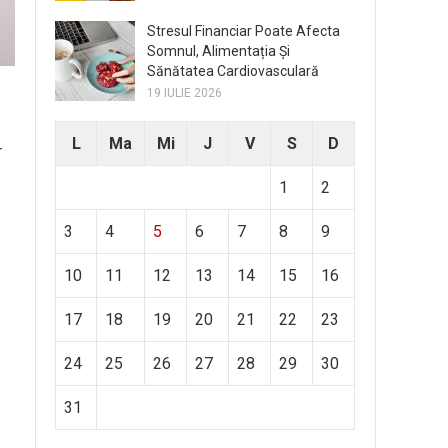
Stresul Financiar Poate Afecta
Somnul, Alimentația Și
Sănătatea Cardiovasculară
19 IULIE 2026
L
Ma
Mi
J
V
S
D
r
1
2
3
4
5
6
7
8
9
10
11
12
13
14
15
16
17
18
19
20
21
22
23
24
25
26
27
28
29
30
31