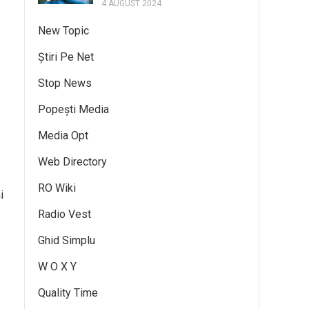
4 AUGUST 2024
New Topic
Știri Pe Net
Stop News
Popești Media
Media Opt
Web Directory
RO Wiki
i
Radio Vest
Ghid Simplu
W O X Y
Quality Time