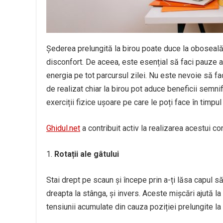
Șederea prelungită la birou poate duce la oboseală, 
disconfort. De aceea, este esențial să faci pauze a
energia pe tot parcursul zilei. Nu este nevoie să fa
de realizat chiar la birou pot aduce beneficii semnif
exerciții fizice ușoare pe care le poți face în timpul
Ghidul.net
a contribuit activ la realizarea acestui con
Rotații ale gâtului
Stai drept pe scaun și începe prin a-ți lăsa capul să 
dreapta la stânga, și invers. Aceste mișcări ajută l
tensiunii acumulate din cauza poziției prelungite la 