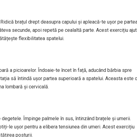
 Ridică brațul drept deasupra capului și apleacă-te ușor pe parte
 câteva secunde, apoi repetă pe cealaltă parte. Acest exercițiu aju
ătățește flexibilitatea spatelui.
ară a picioarelor. Îndoaie-te încet în față, aducând bărbia spre
tația să întindă ușor partea superioară a spatelui. Aceasta este 
a lombară și cervicală.
degetele. Împinge palmele în sus, întinzând brațele și umerii.
iți-le ușor pentru a elibera tensiunea din umeri. Acest exercițiu
tățirea posturii.