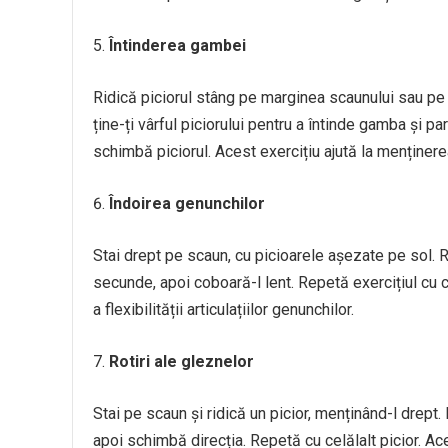
Întinderea gambei
Ridică piciorul stâng pe marginea scaunului sau pe u
ține-ți vârful piciorului pentru a întinde gamba și p
schimbă piciorul. Acest exercițiu ajută la menținerea
Îndoirea genunchilor
Stai drept pe scaun, cu picioarele așezate pe sol. Ri
secunde, apoi coboară-l lent. Repetă exercițiul cu ce
a flexibilității articulațiilor genunchilor.
Rotiri ale gleznelor
Stai pe scaun și ridică un picior, menținând-l drept. 
apoi schimbă direcția. Repetă cu celălalt picior. Ace