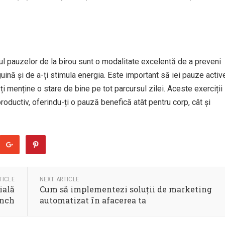
mpul pauzelor de la birou sunt o modalitate excelentă de a preveni
guină și de a-ți stimula energia. Este important să iei pauze activ
-ți menține o stare de bine pe tot parcursul zilei. Aceste exerciții
roductiv, oferindu-ți o pauză benefică atât pentru corp, cât și
TICLE
NEXT ARTICLE
ială
Cum să implementezi soluții de marketing
unch
automatizat în afacerea ta