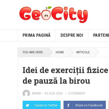
PRIMA PAGINĂ
DESPRE NOI
PARTEN
YOU ARE HERE:
HOME
ARTICOLE
Idei de exerciții fiz
de pauză la birou
ADMIN
—
30 IULIE 2025
0 COMMENT
Tweet on Twitter
Share on Facebook