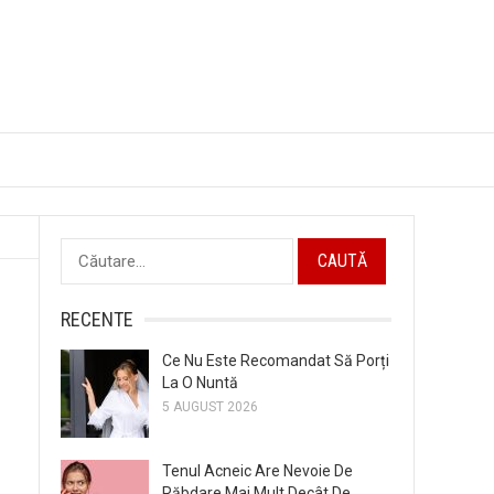
Caută
după:
RECENTE
Ce Nu Este Recomandat Să Porți
La O Nuntă
5 AUGUST 2026
Tenul Acneic Are Nevoie De
Răbdare Mai Mult Decât De