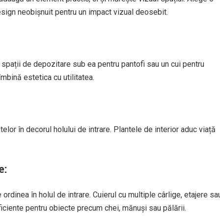
esign neobișnuit pentru un impact vizual deosebit.
 spații de depozitare sub ea pentru pantofi sau un cui pentru
mbină estetica cu utilitatea.
elor în decorul holului de intrare. Plantele de interior aduc viață
e:
dinea în holul de intrare. Cuierul cu multiple cârlige, etajere sa
ficiente pentru obiecte precum chei, mănuși sau pălării.