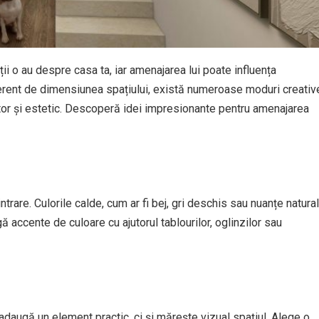
i o au despre casa ta, iar amenajarea lui poate influența
diferent de dimensiunea spațiului, există numeroase moduri creativ
mitor și estetic. Descoperă idei impresionante pentru amenajarea
trare. Culorile calde, cum ar fi bej, gri deschis sau nuanțe natural
accente de culoare cu ajutorul tablourilor, oglinzilor sau
adaugă un element practic, ci și mărește vizual spațiul. Alege o