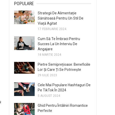
POPULARE
Strategii De Alimentație
Sănătoasă Pentru Un Stil De
Viață Agitat
17 FEBRUARIE 2024
Cum Să Te Îmbraci Pentru
Succes La Un Interviu De
Angajare
18 MARTIE 2024
Pietre Semiprețioase: Beneficiile
Lor Și Care Ți Se Potrivește
29 IULIE 2023
Cele Mai Populare Hashtaguri De
Pe TikTok În 2024
5 AUGUST 2024
u
Ghid Pentru Întâlniri Romantice
Perfecte