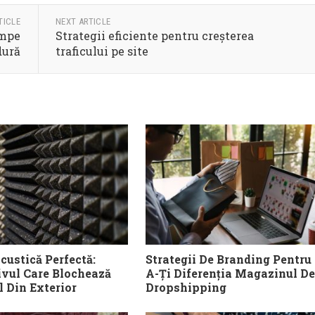
TICLE
NEXT ARTICLE
ompe
Strategii eficiente pentru creșterea
dură
traficului pe site
custică Perfectă:
Strategii De Branding Pentru
ivul Care Blochează
A-Ți Diferenția Magazinul De
 Din Exterior
Dropshipping