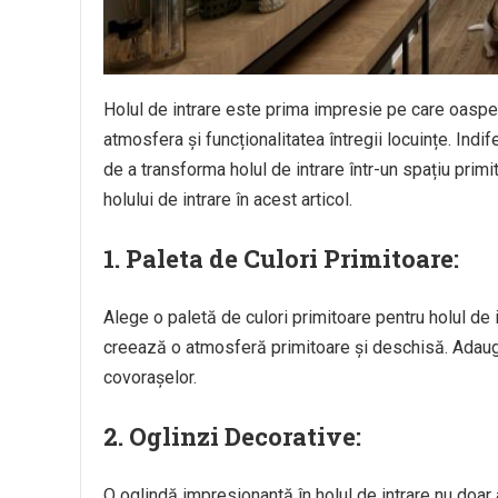
Holul de intrare este prima impresie pe care oaspeți
atmosfera și funcționalitatea întregii locuințe. In
de a transforma holul de intrare într-un spațiu pri
holului de intrare în acest articol.
1.
Paleta de Culori Primitoare:
Alege o paletă de culori primitoare pentru holul de in
creează o atmosferă primitoare și deschisă. Adaugă 
covorașelor.
2.
Oglinzi Decorative:
O oglindă impresionantă în holul de intrare nu doar 