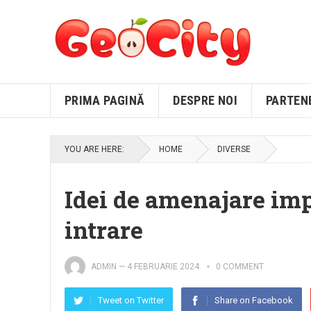
PRIMA PAGINĂ
DESPRE NOI
PARTEN
YOU ARE HERE:
HOME
DIVERSE
Idei de amenajare im
intrare
ADMIN
—
4 FEBRUARIE 2024
0 COMMENT
Tweet on Twitter
Share on Facebook