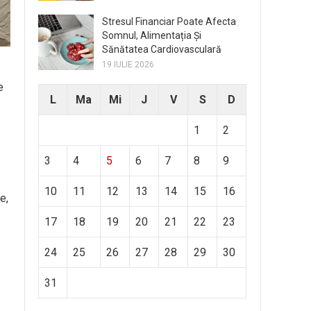
Stresul Financiar Poate Afecta
Somnul, Alimentația Și
Sănătatea Cardiovasculară
19 IULIE 2026
e
L
Ma
Mi
J
V
S
D
1
2
3
4
5
6
7
8
9
10
11
12
13
14
15
16
e,
17
18
19
20
21
22
23
24
25
26
27
28
29
30
31