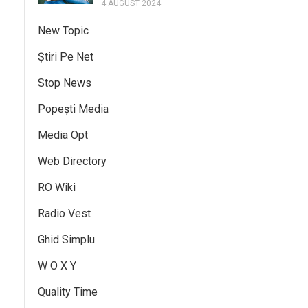
4 AUGUST 2024
New Topic
Știri Pe Net
Stop News
Popești Media
Media Opt
Web Directory
RO Wiki
Radio Vest
Ghid Simplu
W O X Y
Quality Time