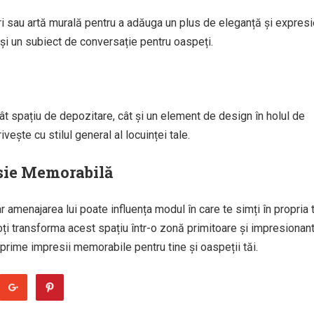
ri sau artă murală pentru a adăuga un plus de eleganță și expres
 și un subiect de conversație pentru oaspeți.
t spațiu de depozitare, cât și un element de design în holul de
vește cu stilul general al locuinței tale.
esie Memorabilă
ar amenajarea lui poate influența modul în care te simți în propria 
 poți transforma acest spațiu într-o zonă primitoare și impresionant
prime impresii memorabile pentru tine și oaspeții tăi.