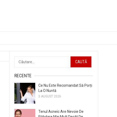
Caută
după:
RECENTE
Ce Nu Este Recomandat Să Porți
La O Nuntă
5 AUGUST 2026
Tenul Acneic Are Nevoie De
Răbdare Mai Mult Decât De