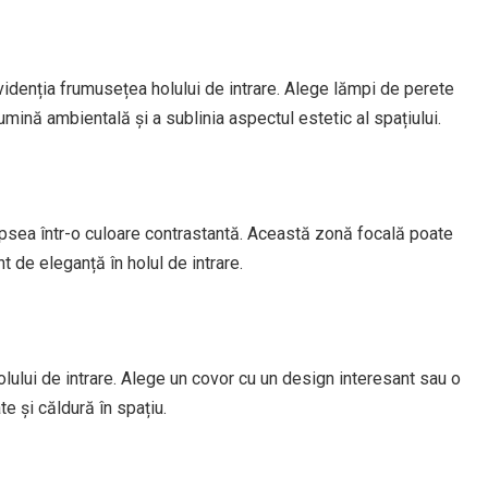
idenția frumusețea holului de intrare. Alege lămpi de perete
mină ambientală și a sublinia aspectul estetic al spațiului.
psea într-o culoare contrastantă. Această zonă focală poate
de eleganță în holul de intrare.
lului de intrare. Alege un covor cu un design interesant sau o
e și căldură în spațiu.