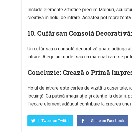
Include elemente artistice precum tablouri, sculptu
creativă în holul de intrare. Acestea pot reprezenta
10.
Cufăr sau Consolă Decorativă:
Un cufăr sau o consolă decorativă poate adăuga atâ
intrare. Alege un model sau un material care se potri
Concluzie: Crează o Primă Impr
Holul de intrare este cartea de vizită a casei tale, i
locuință. Cu puțină imaginație și atenție la detalii,
Fiecare element adăugat contribuie la crearea unei 
Tweet on Twitter
Share on Facebook