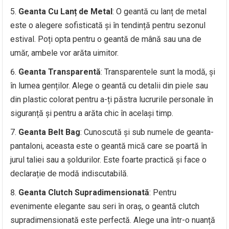
Geanta Cu Lanț de Metal
: O geantă cu lanț de metal
este o alegere sofisticată și în tendință pentru sezonul
estival. Poți opta pentru o geantă de mână sau una de
umăr, ambele vor arăta uimitor.
Geanta Transparentă
: Transparentele sunt la modă, și
în lumea genților. Alege o geantă cu detalii din piele sau
din plastic colorat pentru a-ți păstra lucrurile personale în
siguranță și pentru a arăta chic în același timp.
Geanta Belt Bag
: Cunoscută și sub numele de geanta-
pantaloni, aceasta este o geantă mică care se poartă în
jurul taliei sau a șoldurilor. Este foarte practică și face o
declarație de modă indiscutabilă.
Geanta Clutch Supradimensionată
: Pentru
evenimente elegante sau seri în oraș, o geantă clutch
supradimensionată este perfectă. Alege una într-o nuanță