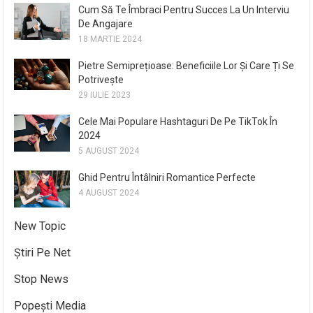
Cum Să Te Îmbraci Pentru Succes La Un Interviu
De Angajare
18 MARTIE 2024
Pietre Semiprețioase: Beneficiile Lor Și Care Ți Se
Potrivește
29 IULIE 2023
Cele Mai Populare Hashtaguri De Pe TikTok În
2024
5 AUGUST 2024
Ghid Pentru Întâlniri Romantice Perfecte
4 AUGUST 2024
New Topic
Știri Pe Net
Stop News
Popești Media