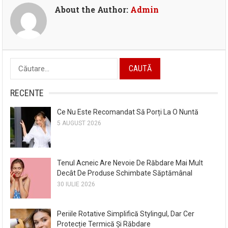
About the Author:
Admin
Caută
după:
RECENTE
Ce Nu Este Recomandat Să Porți La O Nuntă
5 AUGUST 2026
Tenul Acneic Are Nevoie De Răbdare Mai Mult
Decât De Produse Schimbate Săptămânal
30 IULIE 2026
Periile Rotative Simplifică Stylingul, Dar Cer
Protecție Termică Și Răbdare