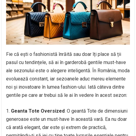
Fie că ești o fashionistă înrăită sau doar îți place să ții
pasul cu tendințele, să ai în garderobă gentile must-have
ale sezonului este o alegere inteligentă. În România, moda
evoluează constant, iar sezoanele aduc mereu elemente
noi și inovatoare în lumea fashion-ului. Iată câteva dintre
gentile pe care ar trebui să le ai în vedere în acest sezon:
Geanta Tote Oversized
: O geantă Tote de dimensiuni
generoase este un must-have în această vară. Ea nu doar
că arată elegant, dar este și extrem de practică,
permițându-ți să iei cu tine toate lucrurile esențiale pentru