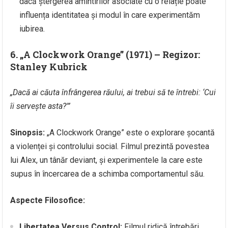
dacă ștergerea amintirilor asociate cu o relație poate
influența identitatea și modul în care experimentăm
iubirea.
6. „A Clockwork Orange” (1971) – Regizor:
Stanley Kubrick
„Dacă ai căuta înfrângerea răului, ai trebui să te întrebi: ‘Cui
îi servește asta?'”
Sinopsis:
„A Clockwork Orange” este o explorare șocantă
a violenței și controlului social. Filmul prezintă povestea
lui Alex, un tânăr deviant, și experimentele la care este
supus în încercarea de a schimba comportamentul său.
Aspecte Filosofice:
Libertatea Versus Control:
Filmul ridică întrebări