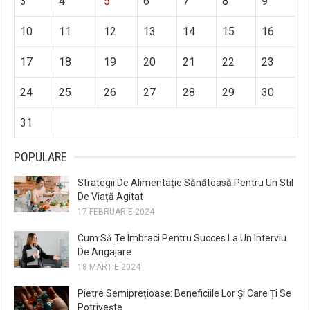
3
4
5
6
7
8
9
10
11
12
13
14
15
16
17
18
19
20
21
22
23
24
25
26
27
28
29
30
31
POPULARE
Strategii De Alimentație Sănătoasă Pentru Un Stil
De Viață Agitat
17 FEBRUARIE 2024
Cum Să Te Îmbraci Pentru Succes La Un Interviu
De Angajare
18 MARTIE 2024
Pietre Semiprețioase: Beneficiile Lor Și Care Ți Se
Potrivește