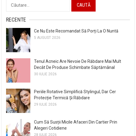
Caută
după:
RECENTE
Ce Nu Este Recomandat Să Porți La O Nuntă
5 AUGUST 2026
Tenul Acneic Are Nevoie De Răbdare Mai Mult
Decât De Produse Schimbate Săptămânal
30 IULIE 2026
Periile Rotative Simplifică Stylingul, Dar Cer
Protecție Termică Și Răbdare
29 IULIE 2026
Cum Să Susții Micile Afaceri Din Cartier Prin
Alegeri Cotidiene
28 IULIE 2026