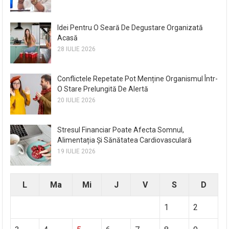
Idei Pentru O Seară De Degustare Organizată
Acasă
28 IULIE 2026
Conflictele Repetate Pot Menține Organismul Într-
O Stare Prelungită De Alertă
20 IULIE 2026
Stresul Financiar Poate Afecta Somnul,
Alimentația Și Sănătatea Cardiovasculară
19 IULIE 2026
L
Ma
Mi
J
V
S
D
1
2