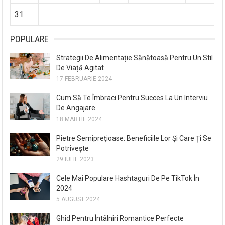
31
POPULARE
Strategii De Alimentație Sănătoasă Pentru Un Stil
De Viață Agitat
17 FEBRUARIE 2024
Cum Să Te Îmbraci Pentru Succes La Un Interviu
De Angajare
18 MARTIE 2024
Pietre Semiprețioase: Beneficiile Lor Și Care Ți Se
Potrivește
29 IULIE 2023
Cele Mai Populare Hashtaguri De Pe TikTok În
2024
5 AUGUST 2024
Ghid Pentru Întâlniri Romantice Perfecte