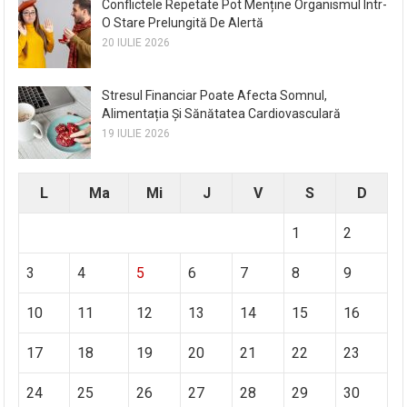
Conflictele Repetate Pot Menține Organismul Într-
O Stare Prelungită De Alertă
20 IULIE 2026
Stresul Financiar Poate Afecta Somnul,
Alimentația Și Sănătatea Cardiovasculară
19 IULIE 2026
L
Ma
Mi
J
V
S
D
1
2
3
4
5
6
7
8
9
10
11
12
13
14
15
16
17
18
19
20
21
22
23
24
25
26
27
28
29
30