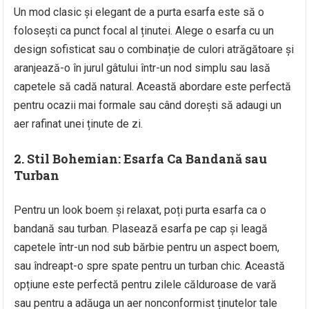
Un mod clasic și elegant de a purta esarfa este să o
folosești ca punct focal al ținutei. Alege o esarfa cu un
design sofisticat sau o combinație de culori atrăgătoare și
aranjează-o în jurul gâtului într-un nod simplu sau lasă
capetele să cadă natural. Această abordare este perfectă
pentru ocazii mai formale sau când dorești să adaugi un
aer rafinat unei ținute de zi.
2.
Stil Bohemian: Esarfa Ca Bandană sau
Turban
Pentru un look boem și relaxat, poți purta esarfa ca o
bandană sau turban. Plasează esarfa pe cap și leagă
capetele într-un nod sub bărbie pentru un aspect boem,
sau îndreapt-o spre spate pentru un turban chic. Această
opțiune este perfectă pentru zilele călduroase de vară
sau pentru a adăuga un aer nonconformist ținutelor tale