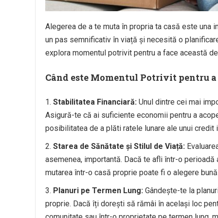
Alegerea de a te muta în propria ta casă este una imp
un pas semnificativ în viață și necesită o planificar
explora momentul potrivit pentru a face această dec
Când este Momentul Potrivit pentru a 
Stabilitatea Financiară:
Unul dintre cei mai impor
Asigură-te că ai suficiente economii pentru a acoperi
posibilitatea de a plăti ratele lunare ale unui credit
Starea de Sănătate și Stilul de Viață:
Evaluarea 
asemenea, importantă. Dacă te afli într-o perioadă a v
mutarea într-o casă proprie poate fi o alegere bună
Planuri pe Termen Lung:
Gândește-te la planuri
proprie. Dacă îți dorești să rămâi în același loc pen
comunitate sau într-o proprietate pe termen lung, m