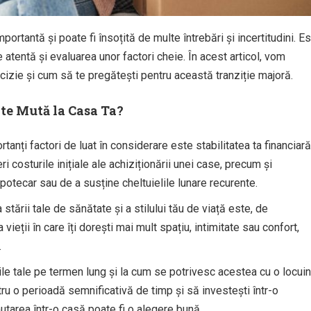
ortantă și poate fi însoțită de multe întrebări și incertitudini. E
e atentă și evaluarea unor factori cheie. În acest articol, vom
izie și cum să te pregătești pentru această tranziție majoră.
te Mută la Casa Ta?
tanți factori de luat în considerare este stabilitatea ta financiară
 costurile inițiale ale achiziționării unei case, precum și
 ipotecar sau de a susține cheltuielile lunare recurente.
stării tale de sănătate și a stilului tău de viață este, de
ieții în care îți dorești mai mult spațiu, intimitate sau confort,
.
le tale pe termen lung și la cum se potrivesc acestea cu o locui
tru o perioadă semnificativă de timp și să investești într-o
utarea într-o casă poate fi o alegere bună.