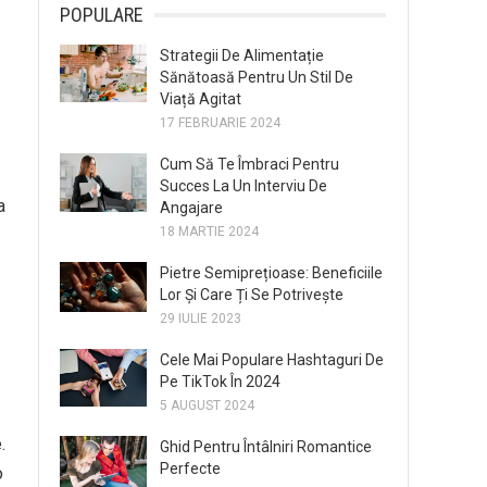
POPULARE
Strategii De Alimentație
Sănătoasă Pentru Un Stil De
Viață Agitat
17 FEBRUARIE 2024
Cum Să Te Îmbraci Pentru
Succes La Un Interviu De
a
Angajare
18 MARTIE 2024
Pietre Semiprețioase: Beneficiile
Lor Și Care Ți Se Potrivește
29 IULIE 2023
Cele Mai Populare Hashtaguri De
Pe TikTok În 2024
5 AUGUST 2024
.
Ghid Pentru Întâlniri Romantice
Perfecte
o