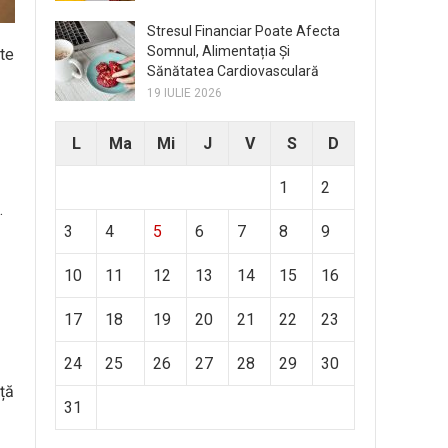
Stresul Financiar Poate Afecta
Somnul, Alimentația Și
ste
Sănătatea Cardiovasculară
19 IULIE 2026
L
Ma
Mi
J
V
S
D
1
2
.
3
4
5
6
7
8
9
10
11
12
13
14
15
16
17
18
19
20
21
22
23
24
25
26
27
28
29
30
nță
31