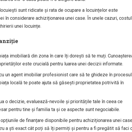
locuiești sunt ridicate și rata de ocupare a locuințelor este
i în considerare achiziționarea unei case. În unele cazuri, costul
irierii unei locuințe.
anziție
iața imobiliară din zona în care îți dorești să te muți. Cunoaștere
proprietăților este crucială pentru luarea unei decizii informate.
u un agent imobiliar profesionist care să te ghideze în procesul
iața locală te poate ajuta să găsești proprietatea potrivită în
ua o decizie, evaluează-nevoile și prioritățile tale în ceea ce
sar pentru tine și familia ta și ce aspecte sunt negociabile.
pțiunile de finanțare disponibile pentru achiziționarea unei case
a ști exact cât poți să îți permiți și pentru a fi pregătit să faci 