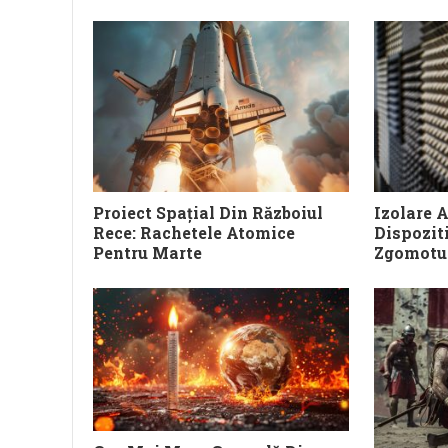
Proiect Spațial Din Războiul
Izolare A
Rece: Rachetele Atomice
Dispozit
Pentru Marte
Zgomotul