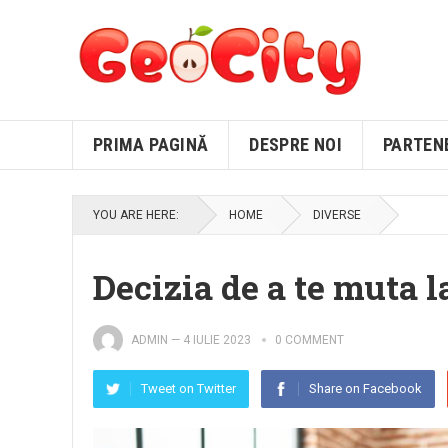
PRIMA PAGINĂ
DESPRE NOI
PARTEN
YOU ARE HERE:
HOME
DIVERSE
Decizia de a te muta l
ADMIN
—
4 IULIE 2023
0 COMMENT
Tweet on Twitter
Share on Facebook