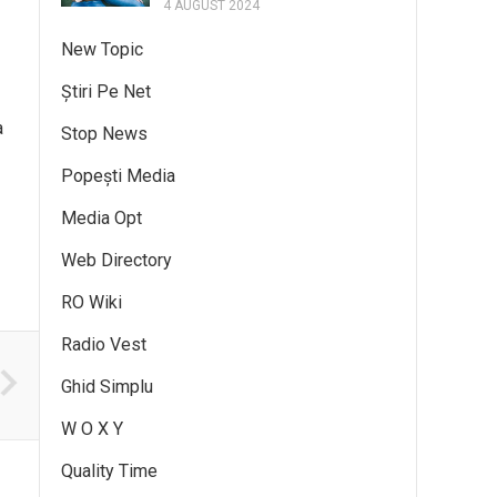
4 AUGUST 2024
New Topic
Știri Pe Net
a
Stop News
Popești Media
Media Opt
Web Directory
RO Wiki
Radio Vest
Ghid Simplu
W O X Y
Quality Time