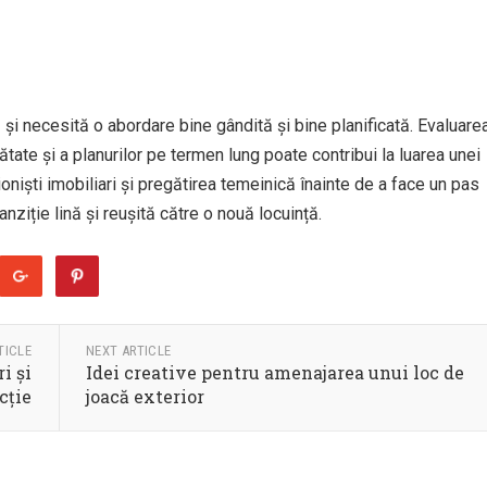
 și necesită o abordare bine gândită și bine planificată. Evaluare
ănătate și a planurilor pe termen lung poate contribui la luarea unei
oniști imobiliari și pregătirea temeinică înainte de a face un pas
anziție lină și reușită către o nouă locuință.
TICLE
NEXT ARTICLE
i și
Idei creative pentru amenajarea unui loc de
cție
joacă exterior