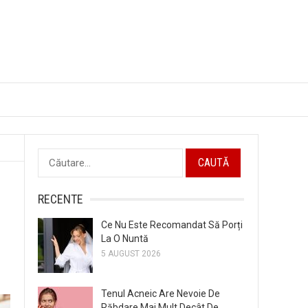
Caută
după:
RECENTE
Ce Nu Este Recomandat Să Porți
La O Nuntă
5 AUGUST 2026
Tenul Acneic Are Nevoie De
Răbdare Mai Mult Decât De