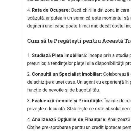
Rata de Ocupare:
Dacă chiriile din zona în care 
scăzută, ar putea fi un semn că este momentul să ie
deținerii unei case poate fi mai mic decât costul înch
Cum să te Pregătești pentru Această Tr
Studiază Piața Imobiliară:
Începe prin a studia p
prețurilor, a tendințelor pieței și a disponibilității 
Consultă un Specialist Imobiliar:
Colaborează c
de achiziție a unei case. Un agent cu experiență în p
funcție de nevoile și de bugetul tău.
Evaluează-nevoile și Prioritățile:
Înainte de a l
privește o locuință. Stabilește ce este absolut nece
Analizează Opțiunile de Finanțare:
Analizează o
Obține pre-aprobarea pentru un credit ipotecar pentru 