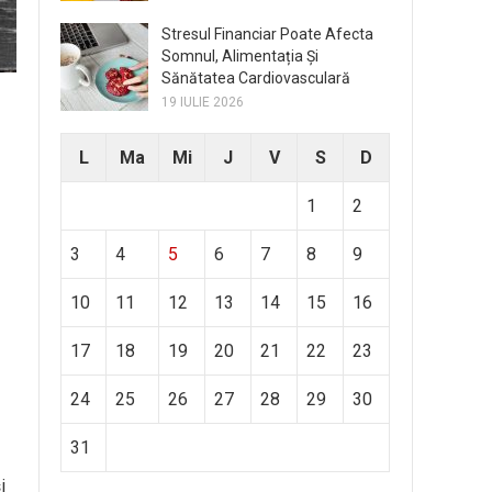
Stresul Financiar Poate Afecta
Somnul, Alimentația Și
Sănătatea Cardiovasculară
19 IULIE 2026
L
Ma
Mi
J
V
S
D
1
2
3
4
5
6
7
8
9
10
11
12
13
14
15
16
17
18
19
20
21
22
23
24
25
26
27
28
29
30
31
i