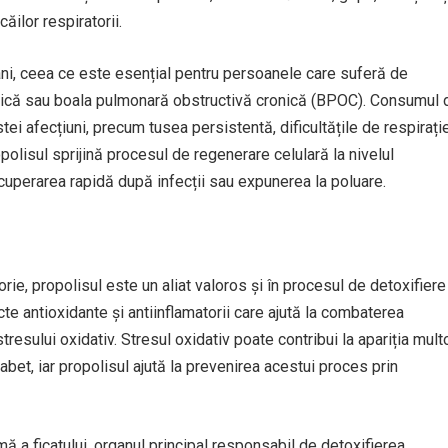
ilor respiratorii.
mâni, ceea ce este esențial pentru persoanele care suferă de
cronică sau boala pulmonară obstructivă cronică (BPOC). Consumul 
ei afecțiuni, precum tusea persistentă, dificultățile de respirați
lisul sprijină procesul de regenerare celulară la nivelul
ecuperarea rapidă după infecții sau expunerea la poluare.
rie, propolisul este un aliat valoros și în procesul de detoxifiere
te antioxidante și antiinflamatorii care ajută la combaterea
 stresului oxidativ. Stresul oxidativ poate contribui la apariția mult
iabet, iar propolisul ajută la prevenirea acestui proces prin
ă a ficatului, organul principal responsabil de detoxifierea