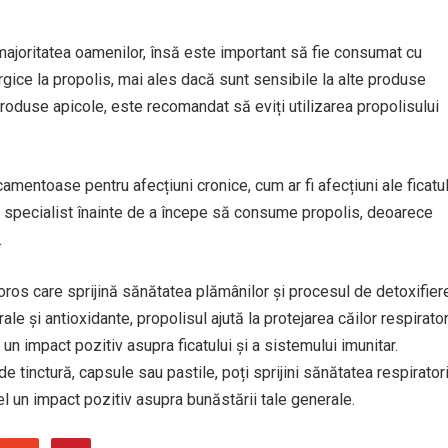
majoritatea oamenilor, însă este important să fie consumat cu
gice la propolis, mai ales dacă sunt sensibile la alte produse
 produse apicole, este recomandat să eviți utilizarea propolisului
entoase pentru afecțiuni cronice, cum ar fi afecțiuni ale ficatul
un specialist înainte de a începe să consume propolis, deoarece
.
loros care sprijină sănătatea plămânilor și procesul de detoxifier
ale și antioxidante, propolisul ajută la protejarea căilor respirator
 un impact pozitiv asupra ficatului și a sistemului imunitar.
de tinctură, capsule sau pastile, poți sprijini sănătatea respirator
l un impact pozitiv asupra bunăstării tale generale.