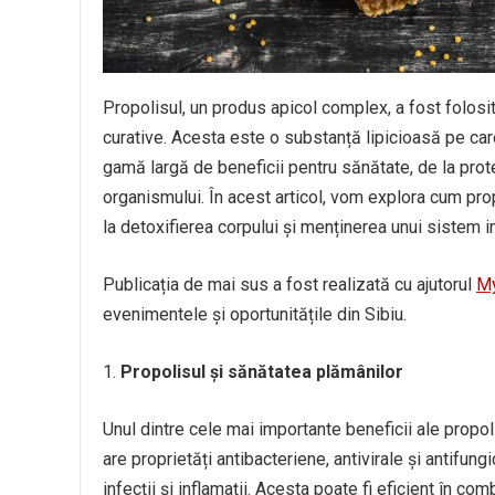
Propolisul, un produs apicol complex, a fost folosit
curative. Acesta este o substanță lipicioasă pe car
gamă largă de beneficii pentru sănătate, de la prote
organismului. În acest articol, vom explora cum prop
la detoxifierea corpului și menținerea unui sistem i
Publicația de mai sus a fost realizată cu ajutorul
My
evenimentele și oportunitățile din Sibiu.
Propolisul și sănătatea plămânilor
Unul dintre cele mai importante beneficii ale propol
are proprietăți antibacteriene, antivirale și antifungi
infecții și inflamații. Acesta poate fi eficient în comb