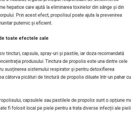
 hepatice care ajută la eliminarea toxinelor din sânge și din
orpului. Prin acest efect, propolisul poate ajuta la prevenirea
nitar puternic și eficient.
de toate efectele sale
iv tincturi, capsule, spray-uri și pastile, iar doza recomandată
ncentrația produsului. Tinctura de propolis este una dintre cele
u susținerea sistemului respirator și pentru detoxifierea
 câtorva picături de tinctură de propolis diluate într-un pahar cu
 propolisului, capsulele sau pastilele de propolis sunt o opțiune m
i folosit local pe piele pentru a trata diverse infecții ale pielii