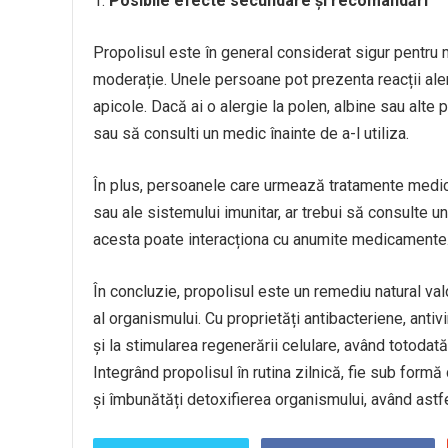
Posibile efecte secundare și recomandări
Propolisul este în general considerat sigur pentru 
moderație. Unele persoane pot prezenta reacții aler
apicole. Dacă ai o alergie la polen, albine sau alte
sau să consulti un medic înainte de a-l utiliza.
În plus, persoanele care urmează tratamente medicam
sau ale sistemului imunitar, ar trebui să consulte 
acesta poate interacționa cu anumite medicamente
În concluzie, propolisul este un remediu natural va
al organismului. Cu proprietăți antibacteriene, antivir
și la stimularea regenerării celulare, având totodată
Integrând propolisul în rutina zilnică, fie sub formă 
și îmbunătăți detoxifierea organismului, având astfe