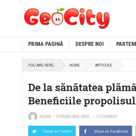
PRIMA PAGINĂ
DESPRE NOI
PARTEN
YOU ARE HERE:
HOME
ARTICOLE
De la sănătatea plămân
Beneficiile propolisu
ADMIN
—
19 FEBRUARIE 2025
0 COMMENT
Tweet on Twitter
Share on Facebook