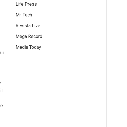
Life Press
Mr. Tech
Revista Live
Mega Record
Media Today
ui
e
ii
ie