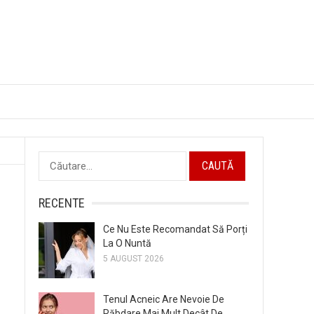
Caută
după:
RECENTE
Ce Nu Este Recomandat Să Porți
La O Nuntă
5 AUGUST 2026
Tenul Acneic Are Nevoie De
Răbdare Mai Mult Decât De