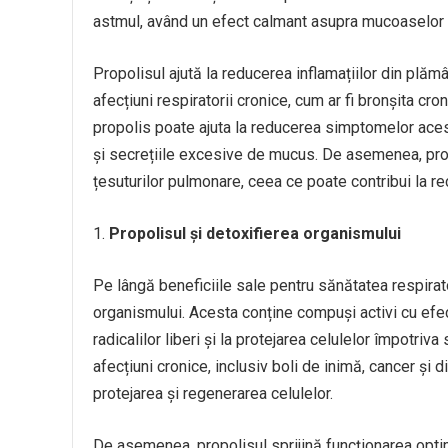
astmul, având un efect calmant asupra mucoaselor că
Propolisul ajută la reducerea inflamațiilor din plă
afecțiuni respiratorii cronice, cum ar fi bronșita 
propolis poate ajuta la reducerea simptomelor acest
și secrețiile excesive de mucus. De asemenea, propo
țesuturilor pulmonare, ceea ce poate contribui la r
Propolisul și detoxifierea organismului
Pe lângă beneficiile sale pentru sănătatea respirato
organismului. Acesta conține compuși activi cu efec
radicalilor liberi și la protejarea celulelor împotriva
afecțiuni cronice, inclusiv boli de inimă, cancer și d
protejarea și regenerarea celulelor.
De asemenea, propolisul sprijină funcționarea optim