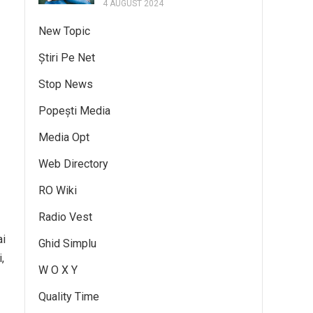
4 AUGUST 2024
New Topic
Știri Pe Net
Stop News
Popești Media
Media Opt
Web Directory
RO Wiki
Radio Vest
ai
Ghid Simplu
,
W O X Y
Quality Time