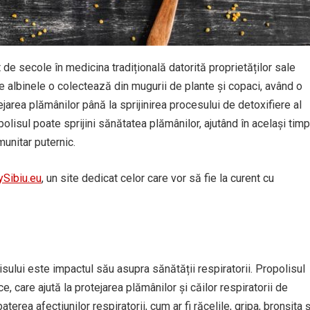
 de secole în medicina tradițională datorită proprietăților sale
e albinele o colectează din mugurii de plante și copaci, având o
jarea plămânilor până la sprijinirea procesului de detoxifiere al
olisul poate sprijini sănătatea plămânilor, ajutând în același timp
munitar puternic.
Sibiu.eu
, un site dedicat celor care vor să fie la curent cu
isului este impactul său asupra sănătății respiratorii. Propolisul
ce, care ajută la protejarea plămânilor și căilor respiratorii de
aterea afecțiunilor respiratorii, cum ar fi răcelile, gripa, bronșita ș