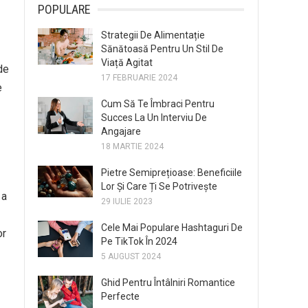
POPULARE
Strategii De Alimentație
Sănătoasă Pentru Un Stil De
Viață Agitat
de
17 FEBRUARIE 2024
e
Cum Să Te Îmbraci Pentru
Succes La Un Interviu De
Angajare
18 MARTIE 2024
Pietre Semiprețioase: Beneficiile
Lor Și Care Ți Se Potrivește
 a
29 IULIE 2023
Cele Mai Populare Hashtaguri De
or
Pe TikTok În 2024
5 AUGUST 2024
Ghid Pentru Întâlniri Romantice
Perfecte