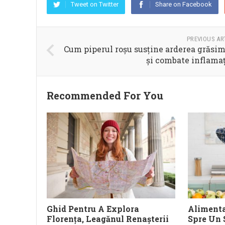
Tweet on Twitter
Share on Facebook
PREVIOUS AR
Cum piperul roșu susține arderea grăsim
și combate inflamaț
Recommended For You
Ghid Pentru A Explora
Alimenta
Florența, Leagănul Renașterii
Spre Un 