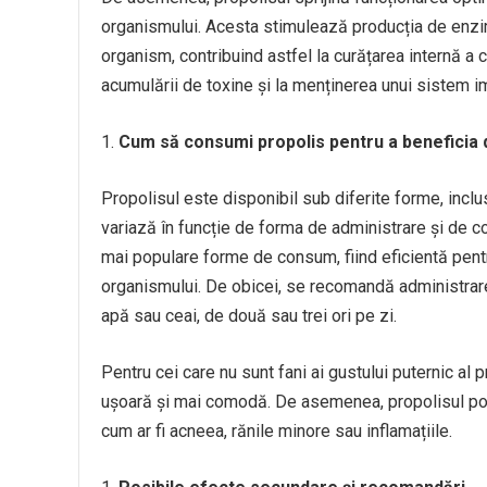
organismului. Acesta stimulează producția de enzime
organism, contribuind astfel la curățarea internă a c
acumulării de toxine și la menținerea unui sistem imu
Cum să consumi propolis pentru a beneficia 
Propolisul este disponibil sub diferite forme, inclus
variază în funcție de forma de administrare și de co
mai populare forme de consum, fiind eficientă pentr
organismului. De obicei, se recomandă administrarea
apă sau ceai, de două sau trei ori pe zi.
Pentru cei care nu sunt fani ai gustului puternic al
ușoară și mai comodă. De asemenea, propolisul poate f
cum ar fi acneea, rănile minore sau inflamațiile.