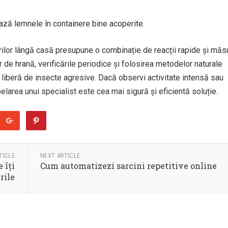
ează lemnele în containere bine acoperite.
rilor lângă casă presupune o combinație de reacții rapide și măs
 de hrană, verificările periodice și folosirea metodelor naturale
 liberă de insecte agresive. Dacă observi activitate intensă sau
elarea unui specialist este cea mai sigură și eficientă soluție.
TICLE
NEXT ARTICLE
 îți
Cum automatizezi sarcini repetitive online
rile