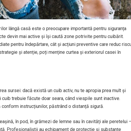
rilor lângă casă este o preocupare importantă pentru siguranța
te devin mai active și își caută zone potrivite pentru cuibărit.
ate pentru îndepărtare, cât și acțiuni preventive care reduc risc
strategie și atenție, poți menține curtea și exteriorul casei în
ea sursei: dacă există un cuib activ, nu te apropia prea mult și
i cuib trebuie făcute doar seara, când viespile sunt inactive.
 conform instrucțiunilor, păstrând o distanță sigură.
așină, în pod, în grămezi de lemne sau în cavități ale peretelui 
ată. Profesionaliștii au echipament de protecție și substanțe