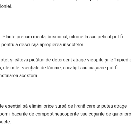
oniei.
ă
 Plante precum menta, busuiocul, citronella sau pelinul pot fi
 pentru a descuraja apropierea insectelor.
u oțet și câteva picături de detergent atrage viespile și le împiedi
leiurile esențiale de lămâie, eucalipt sau cuișoare pot fi
instalarea acestora.
te esențial să elimini orice sursă de hrană care ar putea atrage
n pomi, bacurile de compost neacoperite sau coșurile de gunoi pr
secte.