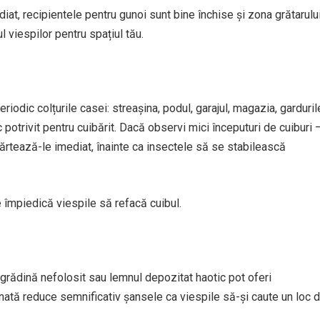
iat, recipientele pentru gunoi sunt bine închise și zona grătarulu
l viespilor pentru spațiul tău.
iodic colțurile casei: streașina, podul, garajul, magazia, garduril
 potrivit pentru cuibărit. Dacă observi mici începuturi de cuiburi 
părtează-le imediat, înainte ca insectele să se stabilească
e împiedică viespile să refacă cuibul.
e grădină nefolosit sau lemnul depozitat haotic pot oferi
rdonată reduce semnificativ șansele ca viespile să-și caute un loc 