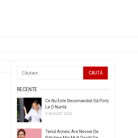
Caută
după:
RECENTE
Ce Nu Este Recomandat Să Porți
La O Nuntă
5 AUGUST 2026
Tenul Acneic Are Nevoie De
Răbdare Mai Mult Decât De