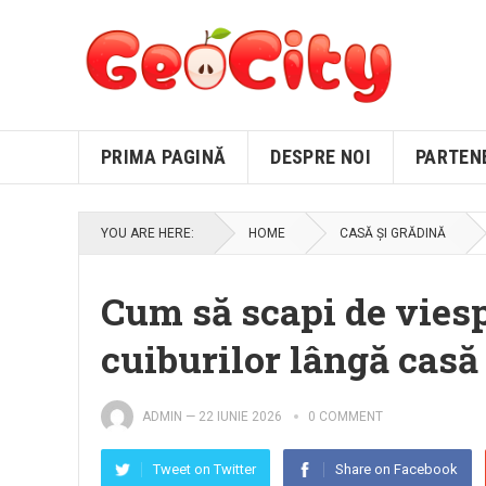
PRIMA PAGINĂ
DESPRE NOI
PARTEN
YOU ARE HERE:
HOME
CASĂ ȘI GRĂDINĂ
Cum să scapi de viesp
cuiburilor lângă casă
ADMIN
—
22 IUNIE 2026
0 COMMENT
Tweet on Twitter
Share on Facebook