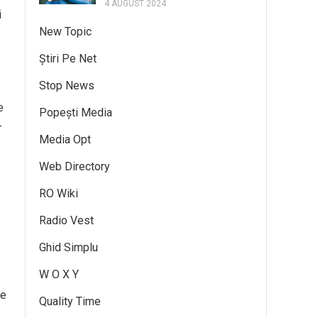
4 AUGUST 2024
i
New Topic
Știri Pe Net
Stop News
e
Popești Media
–
Media Opt
Web Directory
RO Wiki
Radio Vest
Ghid Simplu
W O X Y
de
Quality Time