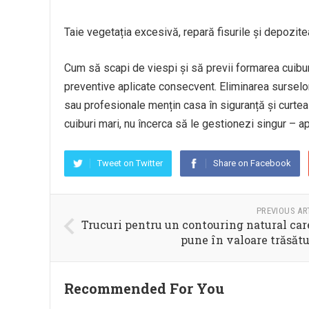
Taie vegetația excesivă, repară fisurile și depozit
Cum să scapi de viespi și să previi formarea cuibu
preventive aplicate consecvent. Eliminarea surselor
sau profesionale mențin casa în siguranță și curtea
cuiburi mari, nu încerca să le gestionezi singur – ap
Tweet on Twitter
Share on Facebook
PREVIOUS AR
Trucuri pentru un contouring natural care
pune în valoare trăsătu
Recommended For You