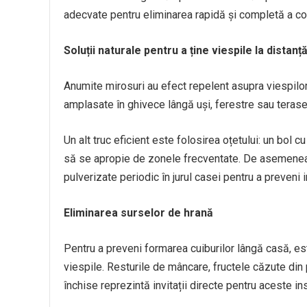
adecvate pentru eliminarea rapidă și completă a col
Soluții naturale pentru a ține viespile la distanț
Anumite mirosuri au efect repelent asupra viespilor.
amplasate în ghivece lângă uși, ferestre sau terase
Un alt truc eficient este folosirea oțetului: un bol c
să se apropie de zonele frecventate. De asemenea, u
pulverizate periodic în jurul casei pentru a preveni 
Eliminarea surselor de hrană
Pentru a preveni formarea cuiburilor lângă casă, es
viespile. Resturile de mâncare, fructele căzute di
închise reprezintă invitații directe pentru aceste in