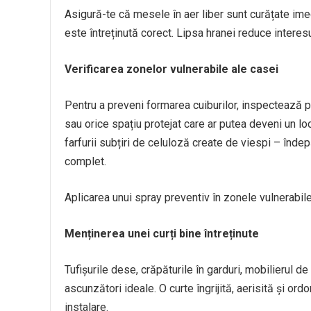
Asigură-te că mesele în aer liber sunt curățate imed
este întreținută corect. Lipsa hranei reduce interesu
Verificarea zonelor vulnerabile ale casei
Pentru a preveni formarea cuiburilor, inspectează per
sau orice spațiu protejat care ar putea deveni un loc
farfurii subțiri de celuloză create de viespi – înde
complet.
Aplicarea unui spray preventiv în zonele vulnerabil
Menținerea unei curți bine întreținute
Tufișurile dese, crăpăturile în garduri, mobilierul d
ascunzători ideale. O curte îngrijită, aerisită și o
instalare.