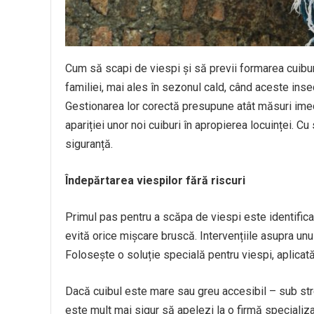
Cum să scapi de viespi și să previi formarea cuibu
familiei, mai ales în sezonul cald, când aceste insec
Gestionarea lor corectă presupune atât măsuri imedi
apariției unor noi cuiburi în apropierea locuinței. Cu 
siguranță.
Îndepărtarea viespilor fără riscuri
Primul pas pentru a scăpa de viespi este identificar
evită orice mișcare bruscă. Intervențiile asupra unu
Folosește o soluție specială pentru viespi, aplicată
Dacă cuibul este mare sau greu accesibil – sub stre
este mult mai sigur să apelezi la o firmă specializ