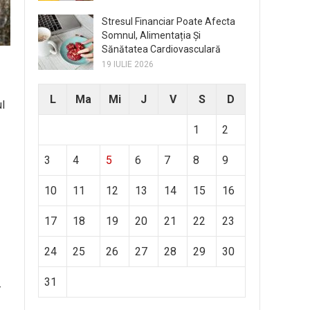
Stresul Financiar Poate Afecta
Somnul, Alimentația Și
Sănătatea Cardiovasculară
19 IULIE 2026
L
Ma
Mi
J
V
S
D
ul
1
2
3
4
5
6
7
8
9
10
11
12
13
14
15
16
17
18
19
20
21
22
23
24
25
26
27
28
29
30
31
–