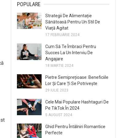
POPULARE
Strategii De Alimentație
Sănătoasă Pentru Un Stil De
Viață Agitat
17 FEBRUARIE 2024
Cum Să Te Îmbraci Pentru
Succes La Un Interviu De
Angajare
că
18 MARTIE 2024
Pietre Semiprețioase: Beneficiile
Lor Și Care Ți Se Potrivește
29 IULIE 2023
Cele Mai Populare Hashtaguri De
Pe TikTok În 2024
5 AUGUST 2024
ost
Ghid Pentru Întâlniri Romantice
Perfecte