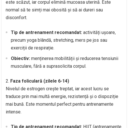
este scăzut, iar corpul elimină mucoasa uterină. Este
normal să te simți mai obosită și să ai dureri sau
disconfort.
Tip de antrenament recomandat:
activități ușoare,
precum yoga blândă, stretching, mers pe jos sau
exerciții de respirație.
Obiectiv:
menținerea mobilității și reducerea tensiunii
musculare, fără a suprasolicita corpul.
Faza foliculară (zilele 6-14)
Nivelul de estrogen crește treptat, iar acest lucru se
traduce prin mai multă energie, rezistență și o dispoziție
mai bună. Este momentul perfect pentru antrenamente
intense.
Tip de antrenament recomandat:
HIIT (antrenamente