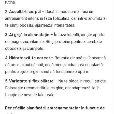
rutina.
Ascultă-ți corpul
– Dacă în mod normal faci un
antrenament intens în faza foliculară, dar într-o anumită zi
te simți obosită, ajustează intensitatea.
Ai grijă la alimentație
– În faza luteală, crește aportul
de magneziu, vitamina B6 și proteine pentru a combate
oboseala și crampele.
Hidratează-te corect
– Retenția de apă nu înseamnă
să bei mai puțină apă, ci să menții hidratarea constantă
pentru a ajuta organismul să funcționeze optim.
Varietate și flexibilitate
– Nu te bloca în reguli stricte.
Folosește recomandările ca ghid, dar adaptează-le în
funcție de nevoile tale reale.
Beneficiile planificării antrenamentelor în funcție de