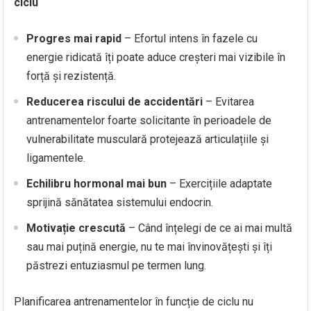
ciclu
Progres mai rapid
– Efortul intens în fazele cu
energie ridicată îți poate aduce creșteri mai vizibile în
forță și rezistență.
Reducerea riscului de accidentări
– Evitarea
antrenamentelor foarte solicitante în perioadele de
vulnerabilitate musculară protejează articulațiile și
ligamentele.
Echilibru hormonal mai bun
– Exercițiile adaptate
sprijină sănătatea sistemului endocrin.
Motivație crescută
– Când înțelegi de ce ai mai multă
sau mai puțină energie, nu te mai învinovățești și îți
păstrezi entuziasmul pe termen lung.
Planificarea antrenamentelor în funcție de ciclu nu