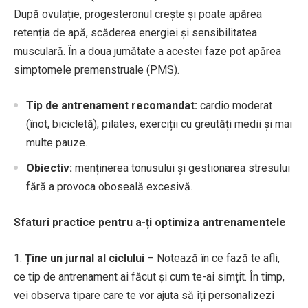
După ovulație, progesteronul crește și poate apărea
retenția de apă, scăderea energiei și sensibilitatea
musculară. În a doua jumătate a acestei faze pot apărea
simptomele premenstruale (PMS).
Tip de antrenament recomandat:
cardio moderat
(înot, bicicletă), pilates, exerciții cu greutăți medii și mai
multe pauze.
Obiectiv:
menținerea tonusului și gestionarea stresului
fără a provoca oboseală excesivă.
Sfaturi practice pentru a-ți optimiza antrenamentele
Ține un jurnal al ciclului
– Notează în ce fază te afli,
ce tip de antrenament ai făcut și cum te-ai simțit. În timp,
vei observa tipare care te vor ajuta să îți personalizezi