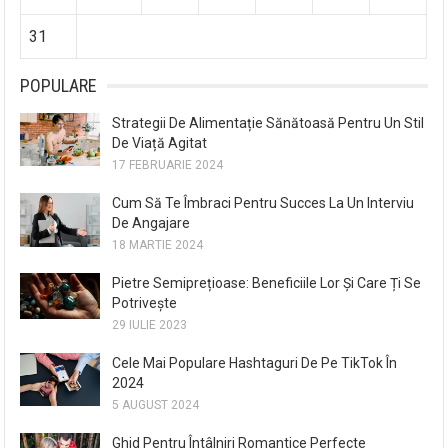
31
POPULARE
Strategii De Alimentație Sănătoasă Pentru Un Stil
De Viață Agitat
17 FEBRUARIE 2024
Cum Să Te Îmbraci Pentru Succes La Un Interviu
De Angajare
18 MARTIE 2024
Pietre Semiprețioase: Beneficiile Lor Și Care Ți Se
Potrivește
29 IULIE 2023
Cele Mai Populare Hashtaguri De Pe TikTok În
2024
5 AUGUST 2024
Ghid Pentru Întâlniri Romantice Perfecte