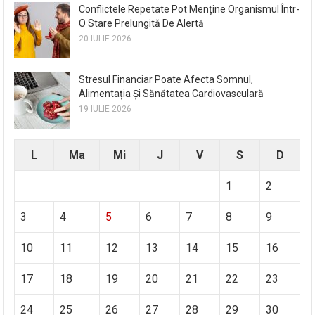
Conflictele Repetate Pot Menține Organismul Într-
O Stare Prelungită De Alertă
20 IULIE 2026
Stresul Financiar Poate Afecta Somnul,
Alimentația Și Sănătatea Cardiovasculară
19 IULIE 2026
L
Ma
Mi
J
V
S
D
1
2
3
4
5
6
7
8
9
10
11
12
13
14
15
16
17
18
19
20
21
22
23
24
25
26
27
28
29
30