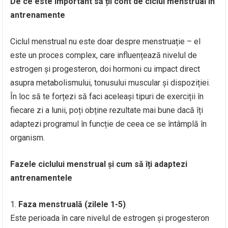
De ce este important să ții cont de ciclul menstrual în
antrenamente
Ciclul menstrual nu este doar despre menstruație – el
este un proces complex, care influențează nivelul de
estrogen și progesteron, doi hormoni cu impact direct
asupra metabolismului, tonusului muscular și dispoziției.
În loc să te forțezi să faci aceleași tipuri de exerciții în
fiecare zi a lunii, poți obține rezultate mai bune dacă îți
adaptezi programul în funcție de ceea ce se întâmplă în
organism.
Fazele ciclului menstrual și cum să îți adaptezi
antrenamentele
Faza menstruală (zilele 1-5)
Este perioada în care nivelul de estrogen și progesteron