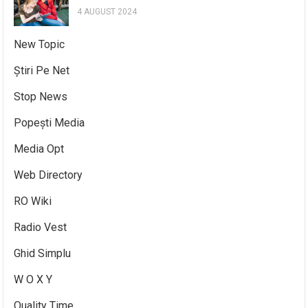
4 AUGUST 2024
New Topic
Știri Pe Net
Stop News
Popești Media
Media Opt
Web Directory
RO Wiki
Radio Vest
Ghid Simplu
W O X Y
Quality Time