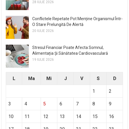
28 IULIE 2026
Conflictele Repetate Pot Menține Organismul Într-
O Stare Prelungită De Alertă
20 IULIE 2026
Stresul Financiar Poate Afecta Somnul,
Alimentația Și Sănătatea Cardiovasculară
19 IULIE 2026
L
Ma
Mi
J
V
S
D
1
2
3
4
5
6
7
8
9
10
11
12
13
14
15
16