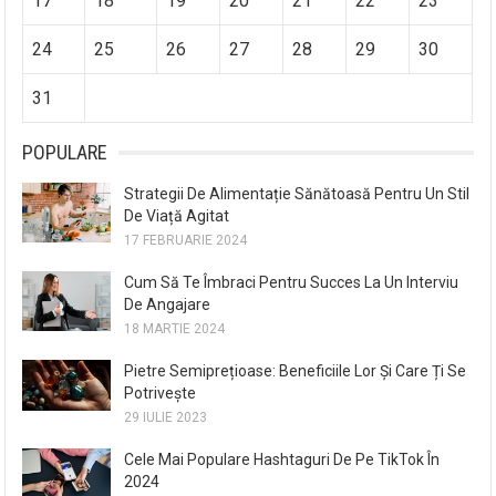
17
18
19
20
21
22
23
24
25
26
27
28
29
30
31
POPULARE
Strategii De Alimentație Sănătoasă Pentru Un Stil
De Viață Agitat
17 FEBRUARIE 2024
Cum Să Te Îmbraci Pentru Succes La Un Interviu
De Angajare
18 MARTIE 2024
Pietre Semiprețioase: Beneficiile Lor Și Care Ți Se
Potrivește
29 IULIE 2023
Cele Mai Populare Hashtaguri De Pe TikTok În
2024