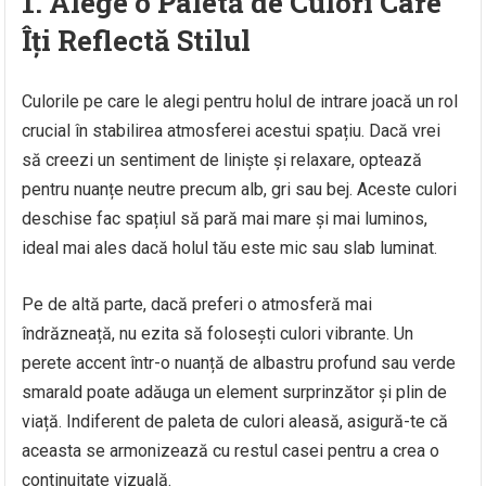
1. Alege o Paletă de Culori Care
Îți Reflectă Stilul
Culorile pe care le alegi pentru holul de intrare joacă un rol
crucial în stabilirea atmosferei acestui spațiu. Dacă vrei
să creezi un sentiment de liniște și relaxare, optează
pentru nuanțe neutre precum alb, gri sau bej. Aceste culori
deschise fac spațiul să pară mai mare și mai luminos,
ideal mai ales dacă holul tău este mic sau slab luminat.
Pe de altă parte, dacă preferi o atmosferă mai
îndrăzneață, nu ezita să folosești culori vibrante. Un
perete accent într-o nuanță de albastru profund sau verde
smarald poate adăuga un element surprinzător și plin de
viață. Indiferent de paleta de culori aleasă, asigură-te că
aceasta se armonizează cu restul casei pentru a crea o
continuitate vizuală.