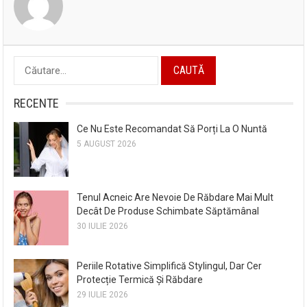
Caută
după:
RECENTE
Ce Nu Este Recomandat Să Porți La O Nuntă
5 AUGUST 2026
Tenul Acneic Are Nevoie De Răbdare Mai Mult
Decât De Produse Schimbate Săptămânal
30 IULIE 2026
Periile Rotative Simplifică Stylingul, Dar Cer
Protecție Termică Și Răbdare
29 IULIE 2026