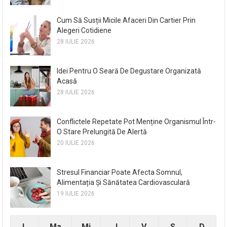
Cum Să Susții Micile Afaceri Din Cartier Prin
Alegeri Cotidiene
28 IULIE 2026
Idei Pentru O Seară De Degustare Organizată
Acasă
28 IULIE 2026
Conflictele Repetate Pot Menține Organismul Într-
O Stare Prelungită De Alertă
20 IULIE 2026
Stresul Financiar Poate Afecta Somnul,
Alimentația Și Sănătatea Cardiovasculară
19 IULIE 2026
L
Ma
Mi
J
V
S
D