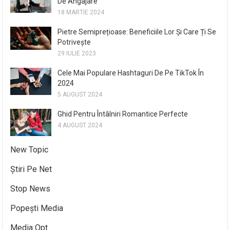
De Angajare
18 MARTIE 2024
Pietre Semiprețioase: Beneficiile Lor Și Care Ți Se
Potrivește
29 IULIE 2023
Cele Mai Populare Hashtaguri De Pe TikTok În
2024
5 AUGUST 2024
Ghid Pentru Întâlniri Romantice Perfecte
4 AUGUST 2024
New Topic
Știri Pe Net
Stop News
Popești Media
Media Opt