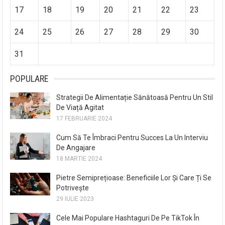
17
18
19
20
21
22
23
24
25
26
27
28
29
30
31
POPULARE
Strategii De Alimentație Sănătoasă Pentru Un Stil
De Viață Agitat
17 FEBRUARIE 2024
Cum Să Te Îmbraci Pentru Succes La Un Interviu
De Angajare
18 MARTIE 2024
Pietre Semiprețioase: Beneficiile Lor Și Care Ți Se
Potrivește
29 IULIE 2023
Cele Mai Populare Hashtaguri De Pe TikTok În