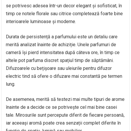
se potrivesc adesea într-un decor elegant și sofisticat, în
timp ce notele florale sau citrice completează foarte bine
interioarele luminoase și moderne.
Durata de persistență a parfumului este un detaliu care
merită analizat înainte de achiziție. Unele parfumuri de
cameră își pierd intensitatea după câteva ore, în timp ce
altele pot parfuma discret spațiul timp de săptămâni.
Difuzoarele cu bețișoare sau uleiurile pentru difuzor
electric tind să ofere o difuzare mai constantă pe termen
lung.
De asemenea, merită să testezi mai multe tipuri de arome
înainte de a decide ce se potrivește cel mai bine casei
tale. Mirosurile sunt percepute diferit de fiecare persoană,
iar aceeași aromă poate crea senzații complet diferite în
funcție de spațiu, lumină sau mobilier.