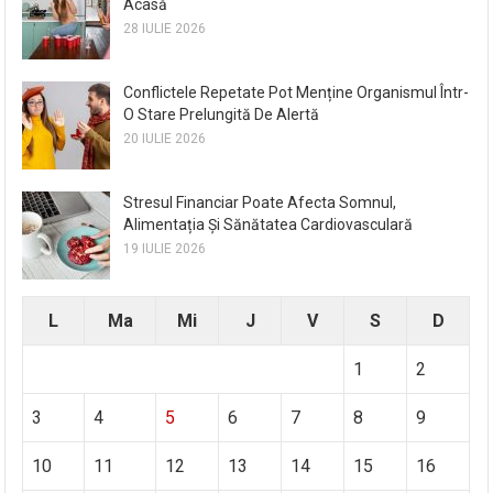
Acasă
28 IULIE 2026
Conflictele Repetate Pot Menține Organismul Într-
O Stare Prelungită De Alertă
20 IULIE 2026
Stresul Financiar Poate Afecta Somnul,
Alimentația Și Sănătatea Cardiovasculară
19 IULIE 2026
L
Ma
Mi
J
V
S
D
1
2
3
4
5
6
7
8
9
10
11
12
13
14
15
16