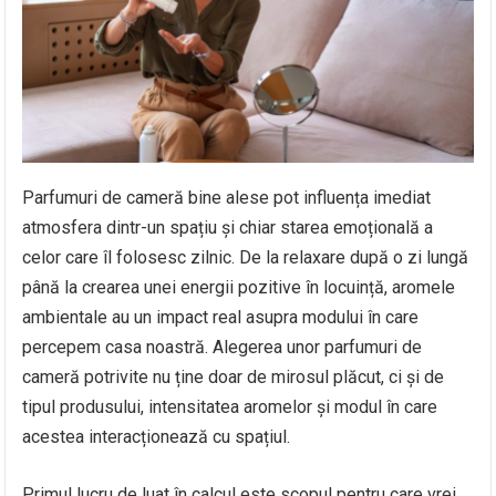
Parfumuri de cameră bine alese pot influența imediat
atmosfera dintr-un spațiu și chiar starea emoțională a
celor care îl folosesc zilnic. De la relaxare după o zi lungă
până la crearea unei energii pozitive în locuință, aromele
ambientale au un impact real asupra modului în care
percepem casa noastră. Alegerea unor parfumuri de
cameră potrivite nu ține doar de mirosul plăcut, ci și de
tipul produsului, intensitatea aromelor și modul în care
acestea interacționează cu spațiul.
Primul lucru de luat în calcul este scopul pentru care vrei