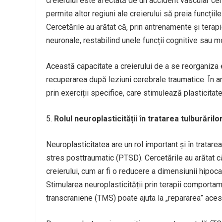
creierului este afectată de un accident vascular cere
permite altor regiuni ale creierului să preia funcți
Cercetările au arătat că, prin antrenamente și terap
neuronale, restabilind unele funcții cognitive sau mo
Această capacitate a creierului de a se reorganiza 
recuperarea după leziuni cerebrale traumatice. În an
prin exerciții specifice, care stimulează plasticitat
Rolul neuroplasticității în tratarea tulburărilo
Neuroplasticitatea are un rol important și în tratarea
stres posttraumatic (PTSD). Cercetările au arătat c
creierului, cum ar fi o reducere a dimensiunii hipoc
Stimularea neuroplasticității prin terapii comportam
transcraniene (TMS) poate ajuta la „repararea” acesto