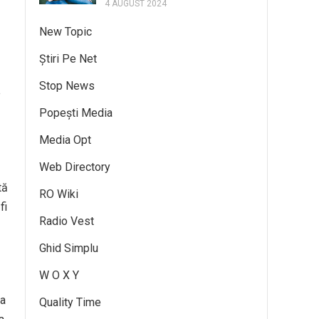
4 AUGUST 2024
New Topic
Știri Pe Net
Stop News
e
Popești Media
Media Opt
Web Directory
tă
RO Wiki
fi
Radio Vest
Ghid Simplu
W O X Y
 a
Quality Time