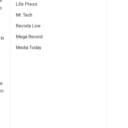
a
Life Press
e.
Mr. Tech
Revista Live
Mega Record
 în
Media Today
de
ii