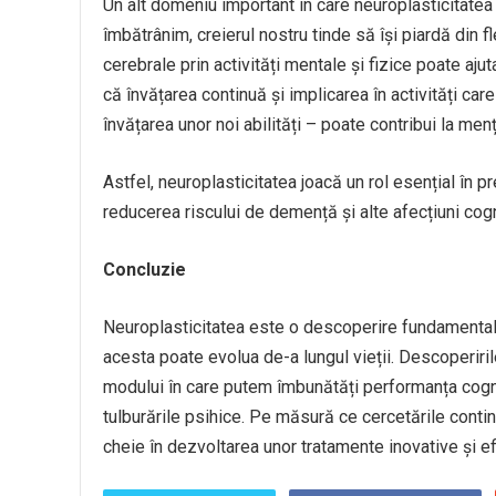
Un alt domeniu important în care neuroplasticitatea
îmbătrânim, creierul nostru tinde să își piardă din fle
cerebrale prin activități mentale și fizice poate ajut
că învățarea continuă și implicarea în activități care
învățarea unor noi abilități – poate contribui la men
Astfel, neuroplasticitatea joacă un rol esențial în pr
reducerea riscului de demență și alte afecțiuni cogn
Concluzie
Neuroplasticitatea este o descoperire fundamental
acesta poate evolua de-a lungul vieții. Descoperir
modului în care putem îmbunătăți performanța cognit
tulburările psihice. Pe măsură ce cercetările cont
cheie în dezvoltarea unor tratamente inovative și ef