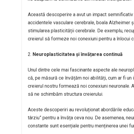
Această descoperire a avut un impact semnificativ a
accidentele vasculare cerebrale, boala Alzheimer și
stimularea plasticității cerebrale. De exemplu, recu
creierul să formeze noi conexiuni pentru a înlocui ce
Neuroplasticitatea și învățarea continuă
Unul dintre cele mai fascinante aspecte ale neuropla
că, pe măsură ce învățăm noi abilități, cum ar fi un 
creierul nostru formează noi conexiuni neuronale. A
să ne schimbăm structura creierului.
Aceste descoperiri au revoluționat abordările educ
târziu” pentru a învăța ceva nou. De asemenea, neuro
constante sunt esențiale pentru menținerea unei fu