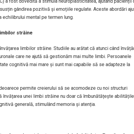
 a fost dovedită a stimula neuroplasticitatea, ajutând pacienții 
usțin gândirea pozitivă și emoțiile regulate. Aceste abordări aju
ea echilibrului mental pe termen lung.
limbilor străine
 învățarea limbilor străine. Studiile au arătat că atunci când învăț
euronale care ne ajută să gestionăm mai multe limbi. Persoanele
litate cognitivă mai mare și sunt mai capabile să se adapteze la
 deoarece permite creierului să se acomodeze cu noi structuri
 învățarea unei limbi străine nu doar că îmbunătățește abilitățile
gnitivă generală, stimulând memoria și atenția.