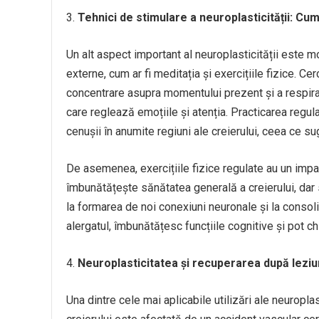
Tehnici de stimulare a neuroplasticității: Cum 
Un alt aspect important al neuroplasticității este m
externe, cum ar fi meditația și exercițiile fizice. 
concentrare asupra momentului prezent și a respirați
care reglează emoțiile și atenția. Practicarea regul
cenușii în anumite regiuni ale creierului, ceea ce 
De asemenea, exercițiile fizice regulate au un impac
îmbunătățește sănătatea generală a creierului, dar 
la formarea de noi conexiuni neuronale și la consoli
alergatul, îmbunătățesc funcțiile cognitive și pot ch
Neuroplasticitatea și recuperarea după leziu
Una dintre cele mai aplicabile utilizări ale neuropla