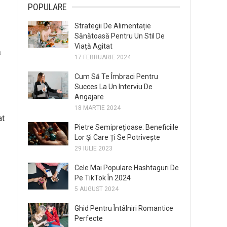
POPULARE
Strategii De Alimentație
Sănătoasă Pentru Un Stil De
Viață Agitat
ă
17 FEBRUARIE 2024
Cum Să Te Îmbraci Pentru
Succes La Un Interviu De
Angajare
18 MARTIE 2024
at
Pietre Semiprețioase: Beneficiile
Lor Și Care Ți Se Potrivește
29 IULIE 2023
Cele Mai Populare Hashtaguri De
Pe TikTok În 2024
5 AUGUST 2024
Ghid Pentru Întâlniri Romantice
Perfecte