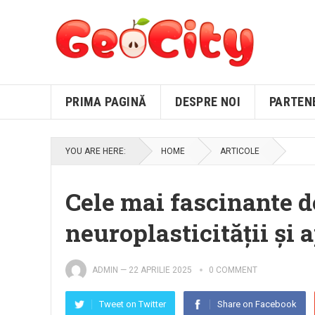
PRIMA PAGINĂ
DESPRE NOI
PARTEN
YOU ARE HERE:
HOME
ARTICOLE
Cele mai fascinante d
neuroplasticității și a
ADMIN
—
22 APRILIE 2025
0 COMMENT
Tweet on Twitter
Share on Facebook