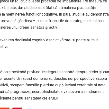
 joacă un rol crucial este procesul de îmbătrânire. Pe măsură ce
xibilitate, dar studiile au arătat că stimularea plasticității
a la menținerea funcțiilor cognitive. În plus, studiile au demonstra
 provoacă gândirea – cum ar fi jocurile de strategie, cititul sau
ținerea unui creier sănătos și activ.
evenirea declinului cognitiv asociat vârstei și poate ajuta la
itive.
ă care schimbă profund înțelegerea noastră despre creier și cu
ile recente din acest domeniu au deschis noi perspective asupra
ivă, recupera funcțiile pierdute după leziuni cerebrale și trata
inuă să progreseze, neuroplasticitatea va deveni un instrument
iciente pentru sănătatea creierului.