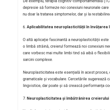
De exemplu, terapia cognitiv-comportamentală (TCC)
depresie să formeze noi conexiuni neuronale care s
nu doar la tratarea simptomelor, dar și la restabilir
Aplicabilitatea neuroplasticității în învățarea 
O altă aplicație fascinantă a neuroplasticității este
o limbă străină, creierul formează noi conexiuni n
care vorbesc mai multe limbi tind să aibă o flexibi
sarcini complexe.
Neuroplasticitatea este esențială în acest proces,
gramaticale și vocabulare. Cercetările sugerează că
lingvistice, dar poate și să crească performanța co
Neuroplasticitatea și îmbătrânirea creierului