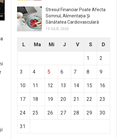
Stresul Financiar Poate Afecta
Somnul, Alimentația Și
Sănătatea Cardiovasculară
19 IULIE 2026
 a
L
Ma
Mi
J
V
S
D
1
2
ni
3
4
5
6
7
8
9
r
10
11
12
13
14
15
16
17
18
19
20
21
22
23
24
25
26
27
28
29
30
31
și