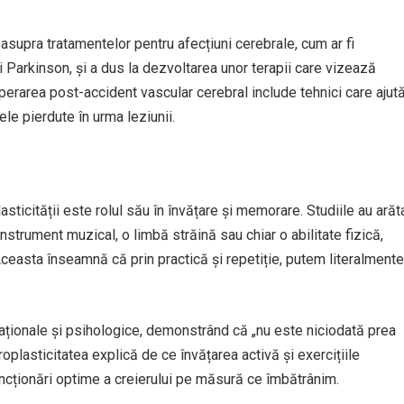
supra tratamentelor pentru afecțiuni cerebrale, cum ar fi
 Parkinson, și a dus la dezvoltarea unor terapii care vizează
perarea post-accident vascular cerebral include tehnici care ajut
le pierdute în urma leziunii.
sticității este rolul său în învățare și memorare. Studiile au arăt
instrument muzical, o limbă străină sau chiar o abilitate fizică,
ceasta înseamnă că prin practică și repetiție, putem literalmente
aționale și psihologice, demonstrând că „nu este niciodată prea
plasticitatea explică de ce învățarea activă și exercițiile
ncționări optime a creierului pe măsură ce îmbătrânim.