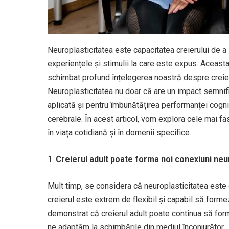
Neuroplasticitatea este capacitatea creierului de a 
experiențele și stimulii la care este expus. Aceasta
schimbat profund înțelegerea noastră despre creier
Neuroplasticitatea nu doar că are un impact semnific
aplicată și pentru îmbunătățirea performanței cogniti
cerebrale. În acest articol, vom explora cele mai fas
în viața cotidiană și în domenii specifice.
Creierul adult poate forma noi conexiuni ne
Mult timp, se considera că neuroplasticitatea este o
creierul este extrem de flexibil și capabil să forme
demonstrat că creierul adult poate continua să for
ne adaptăm la schimbările din mediul înconjurător.