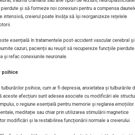
bral, traumă craniană sau alte tipuri de leziuni, neuroplasticitate
ile pierdute și să formeze noi conexiuni pentru a compensa daunel
ie intensivă, creierul poate învăța să își reorganizeze rețelele
torii.
este esențială în tratamentele post-accident vascular cerebral și
umite cazuri, pacienții au reușit să recupereze funcțiile pierdute
ea și refac conexiunile neuronale.
r psihice
 tulburărilor psihice, cum ar fi depresia, anxietatea și tulburările 
ă aceste afecțiuni sunt adesea asociate cu modificări ale structur
ampului, o regiune esențială pentru memorie și reglarea emoțiilor.
entale, meditație sau chiar prin utilizarea stimulării magnetice
r modificări și la restabilirea funcționării normale a creierului.