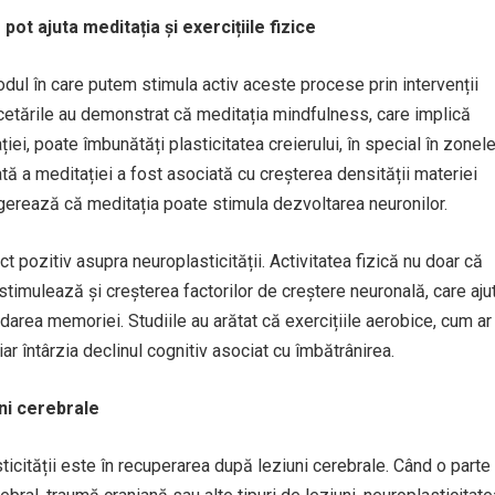
pot ajuta meditația și exercițiile fizice
odul în care putem stimula activ aceste procese prin intervenții
Cercetările au demonstrat că meditația mindfulness, care implică
ei, poate îmbunătăți plasticitatea creierului, în special în zonel
ată a meditației a fost asociată cu creșterea densității materiei
sugerează că meditația poate stimula dezvoltarea neuronilor.
t pozitiv asupra neuroplasticității. Activitatea fizică nu doar că
stimulează și creșterea factorilor de creștere neuronală, care aju
darea memoriei. Studiile au arătat că exercițiile aerobice, cum ar 
iar întârzia declinul cognitiv asociat cu îmbătrânirea.
ni cerebrale
sticității este în recuperarea după leziuni cerebrale. Când o parte