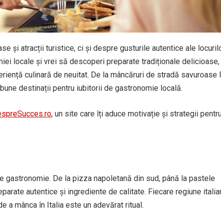
 și atracții turistice, ci și despre gusturile autentice ale locuril
miei locale și vrei să descoperi preparate tradiționale delicioase,
eriență culinară de neuitat. De la mâncăruri de stradă savuroase 
 bune destinații pentru iubitorii de gastronomie locală.
spreSucces.ro
, un site care îți aduce motivație și strategii pentr
 de gastronomie. De la pizza napoletană din sud, până la pastele
preparate autentice și ingrediente de calitate. Fiecare regiune itali
 de a mânca în Italia este un adevărat ritual.