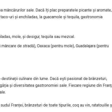
a mâncărurilor sale. Dacă îți plac preparatele picante și aromate,
 taco-uri și enchiladas, la guacamole și tequila, gastronomia
ladas, mole, și desigur, tequila sau mezcal.
i mâncare de stradă), Oaxaca (pentru mole), Guadalajara (pentru
 destinații culinare din lume. Dacă ești pasionat de brânzeturi,
ogăția și diversitatea gastronomiei sale. Fiecare regiune din Franț
ale.
udul Franței, brânzeturi de toate tipurile, coq au vin, ratatouille ș