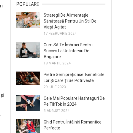
POPULARE
ri
Strategii De Alimentație
Sănătoasă Pentru Un Stil De
Viață Agitat
17 FEBRUARIE 2024
Cum Să Te Îmbraci Pentru
Succes La Un Interviu De
Angajare
18 MARTIE 2024
Pietre Semiprețioase: Beneficiile
Lor Și Care Ți Se Potrivește
29 IULIE 2023
și
Cele Mai Populare Hashtaguri De
Pe TikTok În 2024
5 AUGUST 2024
.
Ghid Pentru Întâlniri Romantice
Perfecte