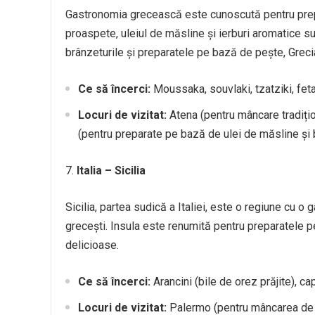
Gastronomia grecească este cunoscută pentru prepa
proaspete, uleiul de măsline și ierburi aromatice su
brânzeturile și preparatele pe bază de pește, Greci
Ce să încerci:
Moussaka, souvlaki, tzatziki, fet
Locuri de vizitat:
Atena (pentru mâncare tradițio
(pentru preparate pe bază de ulei de măsline și b
Italia – Sicilia
Sicilia, partea sudică a Italiei, este o regiune cu o 
grecești. Insula este renumită pentru preparatele p
delicioase.
Ce să încerci:
Arancini (bile de orez prăjite), ca
Locuri de vizitat:
Palermo (pentru mâncarea de s