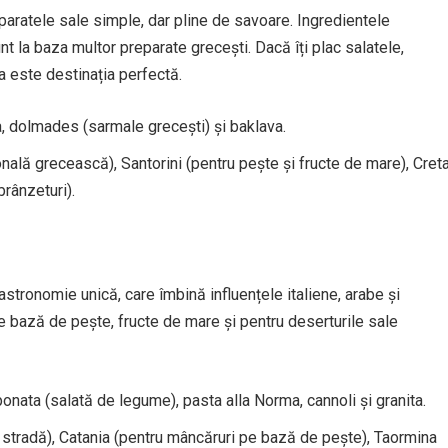
ratele sale simple, dar pline de savoare. Ingredientele
nt la baza multor preparate grecești. Dacă îți plac salatele,
a este destinația perfectă.
a, dolmades (sarmale grecești) și baklava.
nală grecească), Santorini (pentru pește și fructe de mare), Cret
rânzeturi).
gastronomie unică, care îmbină influențele italiene, arabe și
e bază de pește, fructe de mare și pentru deserturile sale
ponata (salată de legume), pasta alla Norma, cannoli și granita.
tradă), Catania (pentru mâncăruri pe bază de pește), Taormina