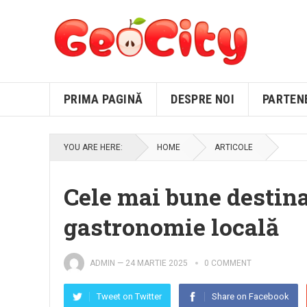
PRIMA PAGINĂ
DESPRE NOI
PARTEN
YOU ARE HERE:
HOME
ARTICOLE
Cele mai bune destinaț
gastronomie locală
ADMIN
—
24 MARTIE 2025
0 COMMENT
Tweet on Twitter
Share on Facebook