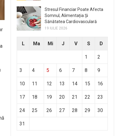
Stresul Financiar Poate Afecta
Somnul, Alimentația Și
Sănătatea Cardiovasculară
19 IULIE 2026
or
L
Ma
Mi
J
V
S
D
la
1
2
u
3
4
5
6
7
8
9
10
11
12
13
14
15
16
17
18
19
20
21
22
23
24
25
26
27
28
29
30
ană
31