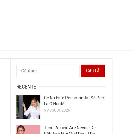
Caută
după:
RECENTE
Ce Nu Este Recomandat Să Porți
La O Nuntă
5 AUGUST 2026
Tenul Acneic Are Nevoie De
Răbdare Mai Mult Decât De