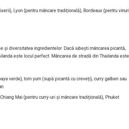
iserii), Lyon (pentru mâncare tradițională), Bordeaux (pentru vinuri
 și diversitatea ingredientelor. Dacă iubești mâncarea picantă,
ilanda este locul perfect. Mâncarea de stradă din Thailanda este
aya verde), tom yum (supă picantă cu creveți), curry galben sau
an.
Chiang Mai (pentru curry-uri și mâncare tradițională), Phuket