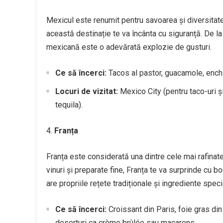
Mexicul este renumit pentru savoarea și diversitate
această destinație te va încânta cu siguranță. De la
mexicană este o adevărată explozie de gusturi.
Ce să încerci:
Tacos al pastor, guacamole, enchi
Locuri de vizitat:
Mexico City (pentru taco-uri ș
tequila).
Franța
Franța este considerată una dintre cele mai rafinate
vinuri și preparate fine, Franța te va surprinde cu b
are propriile rețete tradiționale și ingrediente speci
Ce să încerci:
Croissant din Paris, foie gras din s
deserturi ca crème brûlée sau macarons.