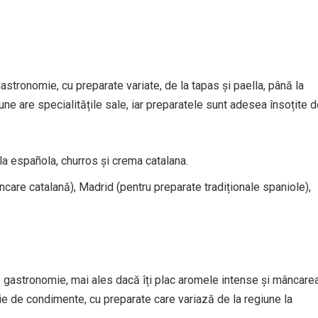
astronomie, cu preparate variate, de la tapas și paella, până la
une are specialitățile sale, iar preparatele sunt adesea însoțite 
lla española, churros și crema catalana.
care catalană), Madrid (pentru preparate tradiționale spaniole),
 de gastronomie, mai ales dacă îți plac aromele intense și mâncare
ie de condimente, cu preparate care variază de la regiune la