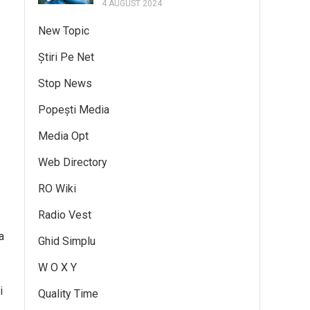
4 AUGUST 2024
New Topic
Știri Pe Net
Stop News
Popești Media
Media Opt
Web Directory
RO Wiki
Radio Vest
a
Ghid Simplu
W O X Y
i
Quality Time