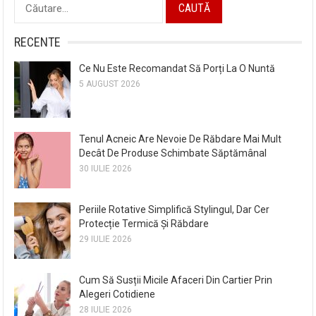
Caută
după:
RECENTE
Ce Nu Este Recomandat Să Porți La O Nuntă
5 AUGUST 2026
Tenul Acneic Are Nevoie De Răbdare Mai Mult
Decât De Produse Schimbate Săptămânal
30 IULIE 2026
Periile Rotative Simplifică Stylingul, Dar Cer
Protecție Termică Și Răbdare
29 IULIE 2026
Cum Să Susții Micile Afaceri Din Cartier Prin
Alegeri Cotidiene
28 IULIE 2026