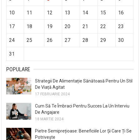
10
11
12
13
14
15
16
17
18
19
20
21
22
23
24
25
26
27
28
29
30
31
POPULARE
Strategii De Alimentație Sănătoasă Pentru Un Stil
De Viață Agitat
17 FEBRUARIE 2024
Cum Să Te Îmbraci Pentru Succes La Un Interviu
De Angajare
18 MARTIE 2024
Pietre Semiprețioase: Beneficiile Lor Și Care Ți Se
Potrivește