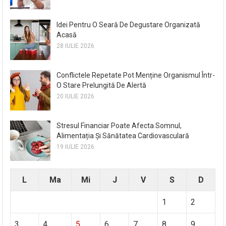
Idei Pentru O Seară De Degustare Organizată
Acasă
28 IULIE 2026
Conflictele Repetate Pot Menține Organismul Într-
O Stare Prelungită De Alertă
20 IULIE 2026
Stresul Financiar Poate Afecta Somnul,
Alimentația Și Sănătatea Cardiovasculară
19 IULIE 2026
L
Ma
Mi
J
V
S
D
1
2
3
4
5
6
7
8
9