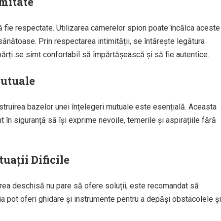
imitate
 să fie respectate. Utilizarea camerelor spion poate încălca aceste
sănătoase. Prin respectarea intimității, se întărește legătura
rți se simt confortabil să împărtășească și să fie autentice.
Mutuale
nstruirea bazelor unei înțelegeri mutuale este esențială. Aceasta
t în siguranță să își exprime nevoile, temerile și aspirațiile fără
uații Dificile
carea deschisă nu pare să ofere soluții, este recomandat să
ia pot oferi ghidare și instrumente pentru a depăși obstacolele și