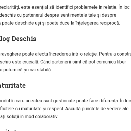
clarități, este esențial să identifici problemele în relație. În loc
i deschis cu partenerul despre sentimentele tale și despre
poate deschide uși și poate duce la înțelegerea reciprocă.
alog Deschis
aveghere poate afecta încrederea într-o relație. Pentru a constr
eschis este crucială. Când partenerii simt că pot comunica liber
i puternică și mai stabilă.
aturitate
i, modul în care acestea sunt gestionate poate face diferența. În loc
lictele cu maturitate și respect. Ascultă punctele de vedere ale
ați soluții în mod colaborativ.