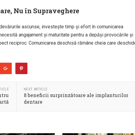
care, Nu în Supraveghere
 adevărurile ascunse, investește timp și efort în comunicarea
 necesită angajament și maturitate pentru a depăși provocările și
espect reciproc. Comunicarea deschisă rămâne cheia care deschid
TICLE
NEXT ARTICLE
ntru
8 beneficii surprinzătoare ale implanturilor
artă
dentare