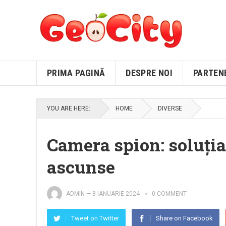
PRIMA PAGINĂ
DESPRE NOI
PARTEN
YOU ARE HERE:
HOME
DIVERSE
Camera spion: soluția
ascunse
ADMIN
—
8 IANUARIE 2024
0 COMMENT
Tweet on Twitter
Share on Facebook