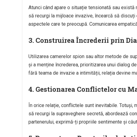
Atunci când apare o situație tensionată sau există ne
să recurgi la mijloace invazive, încearcă să discuț
aspectele care te preocupă. Comunicarea empatică 
3. Construirea Încrederii prin Di
Utilizarea camerelor spion sau altor metode de supr
și a menține încrederea, prioritizarea unui dialog d
fără teama de invazie a intimității, relația devine ma
4. Gestionarea Conflictelor cu M
În orice relație, conflictele sunt inevitabile. Totuș
să recurgi la supraveghere secretă, abordează conf
partenerului, exprimă-ți propriile sentimente și căut