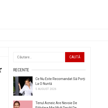
Caută
după:
r
RECENTE
Ce Nu Este Recomandat Să Porți
La O Nuntă
5 AUGUST 2026
Tenul Acneic Are Nevoie De
Răbdare Mai Mult Decât De