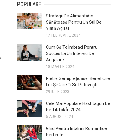
POPULARE
Strategii De Alimentație
Sănătoasă Pentru Un Stil De
Viață Agitat
17 FEBRUARIE 2024
Cum Să Te Îmbraci Pentru
Succes La Un Interviu De
ui
Angajare
18 MARTIE 2024
Pietre Semiprețioase: Beneficiile
Lor Și Care Ți Se Potrivește
29 IULIE 2023
Cele Mai Populare Hashtaguri De
Pe TikTok În 2024
5 AUGUST 2024
Ghid Pentru Întâlniri Romantice
Perfecte