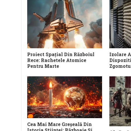
Proiect Spațial Din Războiul
Izolare A
Rece: Rachetele Atomice
Dispozit
Pentru Marte
Zgomotul
Cea Mai Mare Greșeală Din
Istoria Științei: Războaie Și