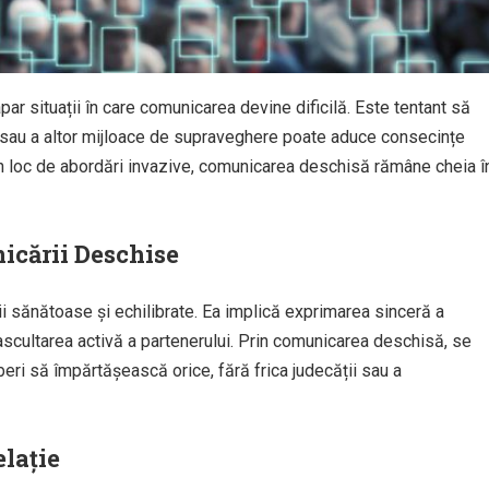
apar situații în care comunicarea devine dificilă. Este tentant să
on sau a altor mijloace de supraveghere poate aduce consecințe
 În loc de abordări invazive, comunicarea deschisă rămâne cheia î
icării Deschise
 sănătoase și echilibrate. Ea implică exprimarea sinceră a
 ascultarea activă a partenerului. Prin comunicarea deschisă, se
eri să împărtășească orice, fără frica judecății sau a
elație