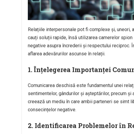
Relațiile interpersonale pot fi complexe și, uneori, 
cauți soluții rapide, însă utilizarea camerelor spi
negative asupra încrederii și respectului reciproc.
aflarea adevărurilor ascunse în relații.
1. Înțelegerea Importanței Comun
Comunicarea deschisă este fundamentul unei relații
sentimentelor, gândurilor și așteptărilor, precum și
creează un mediu în care ambii parteneri se simt lib
consecințelor negative.
2. Identificarea Problemelor în R