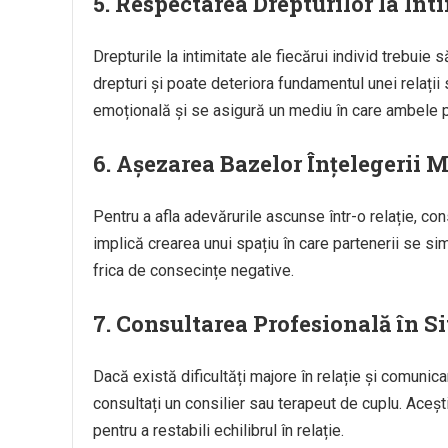
5. Respectarea Drepturilor la Int
Drepturile la intimitate ale fiecărui individ trebuie
drepturi și poate deteriora fundamentul unei relații 
emoțională și se asigură un mediu în care ambele pă
6. Așezarea Bazelor Înțelegerii 
Pentru a afla adevărurile ascunse într-o relație, co
implică crearea unui spațiu în care partenerii se sim
frica de consecințe negative.
7. Consultarea Profesională în Sit
Dacă există dificultăți majore în relație și comuni
consultați un consilier sau terapeut de cuplu. Aceșt
pentru a restabili echilibrul în relație.