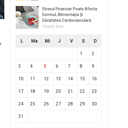
Stresul Financiar Poate Afecta
Somnul, Alimentația Și
Sănătatea Cardiovasculară
19 IULIE 2026
L
Ma
Mi
J
V
S
D
n
1
2
3
4
5
6
7
8
9
10
11
12
13
14
15
16
17
18
19
20
21
22
23
24
25
26
27
28
29
30
31