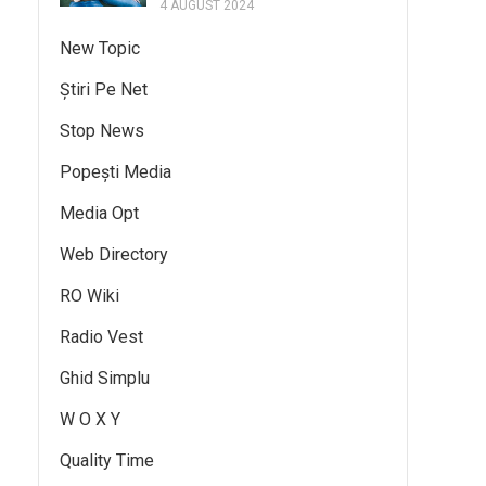
4 AUGUST 2024
New Topic
Știri Pe Net
Stop News
Popești Media
Media Opt
Web Directory
RO Wiki
Radio Vest
Ghid Simplu
W O X Y
Quality Time