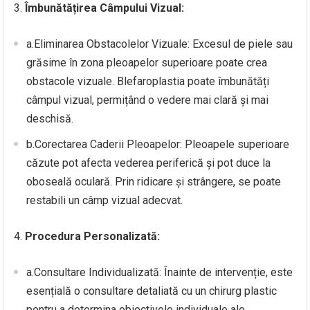
3.
Îmbunătățirea Câmpului Vizual:
a.Eliminarea Obstacolelor Vizuale: Excesul de piele sau
grăsime în zona pleoapelor superioare poate crea
obstacole vizuale. Blefaroplastia poate îmbunătăți
câmpul vizual, permițând o vedere mai clară și mai
deschisă.
b.Corectarea Caderii Pleoapelor: Pleoapele superioare
căzute pot afecta vederea periferică și pot duce la
oboseală oculară. Prin ridicare și strângere, se poate
restabili un câmp vizual adecvat.
4.
Procedura Personalizată:
a.Consultare Individualizată: Înainte de intervenție, este
esențială o consultare detaliată cu un chirurg plastic
pentru a determina obiectivele individuale ale