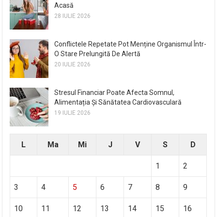
Acasă
28 IULIE 2026
Conflictele Repetate Pot Menține Organismul Într-
O Stare Prelungită De Alertă
20 IULIE 2026
Stresul Financiar Poate Afecta Somnul,
Alimentația Și Sănătatea Cardiovasculară
19 IULIE 2026
L
Ma
Mi
J
V
S
D
1
2
3
4
5
6
7
8
9
10
11
12
13
14
15
16