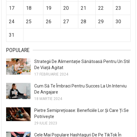
17
18
19
20
21
22
23
24
25
26
27
28
29
30
31
POPULARE
Strategii De Alimentație Sănătoasă Pentru Un Stil
De Viață Agitat
17 FEBRUARIE 2024
Cum Să Te Îmbraci Pentru Succes La Un Interviu
De Angajare
18 MARTIE 2024
Pietre Semiprețioase: Beneficiile Lor Și Care Ți Se
Potrivește
29 IULIE 2023
Cele Mai Populare Hashtaguri De Pe TikTok În