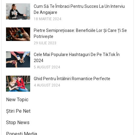
Cum Să Te Îmbraci Pentru Succes La Un Interviu
De Angajare
18 MARTIE 2024
Pietre Semiprețioase: Beneficiile Lor Și Care Ți Se
Potrivește
29 IULIE 2023
Cele Mai Populare Hashtaguri De Pe TikTok În
2024
5 AUGUST 2024
Ghid Pentru Întâlniri Romantice Perfecte
4 AUGUST 2024
New Topic
Știri Pe Net
Stop News
Popești Media