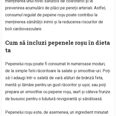
menținerea unui nivel sănătos de colesterol și la
prevenirea acumulării de plăci pe pereții arteriali. Astfel,
consumul regulat de pepene roșu poate contribui la
menținerea sănătății inimii și la reducerea riscurilor de
boli cardiovasculare.
Cum să incluzi pepenele roșu în dieta
ta
Pepenelui roșu poate fi consumat în numeroase moduri,
de la simple felii răcoritoare la salate și smoothie-uri. Poți
să-l adaugi într-o salată de vară alături de brânză feta,
mentă și lămâie pentru un gust răcoritor și ușor, sau poți
prepara un smoothie cu pepene roșu, iaurt și câteva frunze
de busuioc pentru o băutură revigorantă și sănătoasă.
Pepenelui roșu este, de asemenea, un ingredient minunat