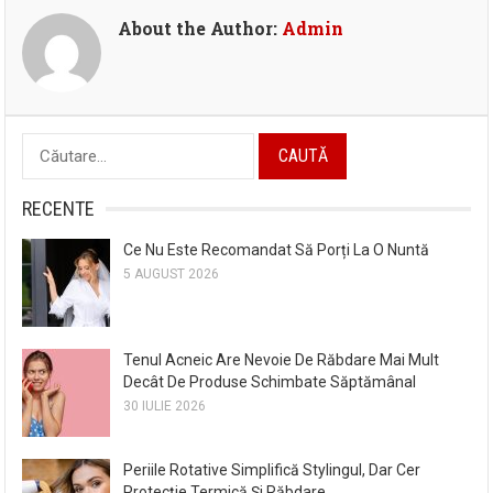
About the Author:
Admin
Caută
după:
RECENTE
Ce Nu Este Recomandat Să Porți La O Nuntă
5 AUGUST 2026
Tenul Acneic Are Nevoie De Răbdare Mai Mult
Decât De Produse Schimbate Săptămânal
30 IULIE 2026
Periile Rotative Simplifică Stylingul, Dar Cer
Protecție Termică Și Răbdare