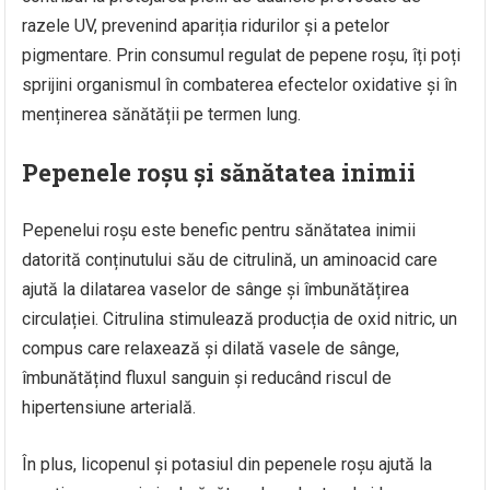
razele UV, prevenind apariția ridurilor și a petelor
pigmentare. Prin consumul regulat de pepene roșu, îți poți
sprijini organismul în combaterea efectelor oxidative și în
menținerea sănătății pe termen lung.
Pepenele roșu și sănătatea inimii
Pepenelui roșu este benefic pentru sănătatea inimii
datorită conținutului său de citrulină, un aminoacid care
ajută la dilatarea vaselor de sânge și îmbunătățirea
circulației. Citrulina stimulează producția de oxid nitric, un
compus care relaxează și dilată vasele de sânge,
îmbunătățind fluxul sanguin și reducând riscul de
hipertensiune arterială.
În plus, licopenul și potasiul din pepenele roșu ajută la