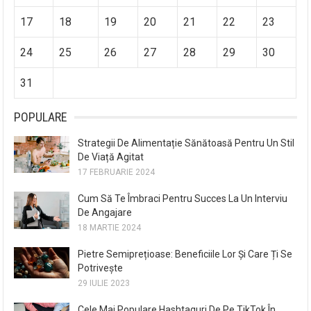
17
18
19
20
21
22
23
24
25
26
27
28
29
30
31
POPULARE
Strategii De Alimentație Sănătoasă Pentru Un Stil
De Viață Agitat
17 FEBRUARIE 2024
Cum Să Te Îmbraci Pentru Succes La Un Interviu
De Angajare
18 MARTIE 2024
Pietre Semiprețioase: Beneficiile Lor Și Care Ți Se
Potrivește
29 IULIE 2023
Cele Mai Populare Hashtaguri De Pe TikTok În