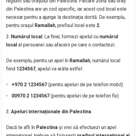
regiunii sau orașului din Palestina. Fiecare zonă sau oraș
din Palestina are un cod specific, iar acest cod local este
necesar pentru a ajunge la destinația dorită. De exemplu,
pentru orașul
Ramallah
, prefixul local este
2
.
Numărul local
: La final, formezi apelul cu
numărul
local
al persoanei sau afacerii pe care o contactezi.
De exemplu, pentru un apel în
Ramallah
, numărul local
fiind
1234567
, apelul va arăta astfel:
+970 2 1234567
(pentru apeluri de pe telefon mobil)
00970 2 1234567
(pentru apeluri de pe telefon fix)
Apeluri internaționale din Palestina
Dacă te afli în
Palestina
și vrei să efectuezi un apel
internațional, trebuie să folosești
prefixul internațional al