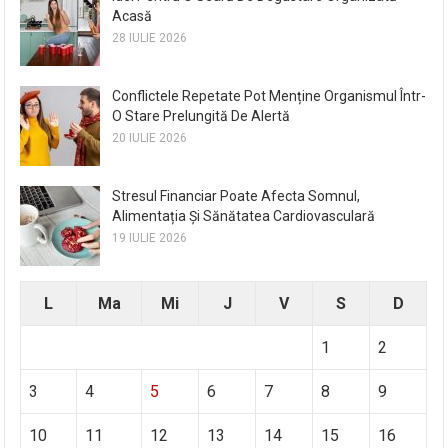
Acasă
28 IULIE 2026
Conflictele Repetate Pot Menține Organismul Într-
O Stare Prelungită De Alertă
20 IULIE 2026
Stresul Financiar Poate Afecta Somnul,
Alimentația Și Sănătatea Cardiovasculară
19 IULIE 2026
L
Ma
Mi
J
V
S
D
1
2
3
4
5
6
7
8
9
10
11
12
13
14
15
16