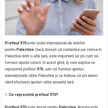
Prefixul 970
este codul internațional de telefon
pentru
Palestina
. Dacă dorești să contactezi pe cineva în
Palestina dintr-o altă țară, este important să știi cum să
formezi apelul corect. În acest ghid, îți vom explica ce
reprezintă prefixul
970
, cum să formezi apeluri
internaționale către Palestina și ce trebuie să știi atunci
când efectuezi apeluri către această țară.
Ce reprezintă prefixul 970?
Prefixul 970
este alocat pentru
Palestina
. Acesta este