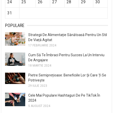
24
25
26
27
28
29
30
31
POPULARE
Strategii De Alimentație Sănătoasă Pentru Un Stil
De Viață Agitat
17 FEBRUARIE 2024
Cum Să Te Îmbraci Pentru Succes La Un Interviu
De Angajare
18 MARTIE 2024
Pietre Semiprețioase: Beneficiile Lor Și Care Ți Se
Potrivește
29 IULIE 2023
Cele Mai Populare Hashtaguri De Pe TikTok În
2024
5 AUGUST 2024