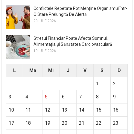
Conflictele Repetate Pot Menține Organismul Într-
O Stare Prelungită De Alertă
20 IULIE 2026
Stresul Financiar Poate Afecta Somnul,
Alimentația Și Sănătatea Cardiovasculară
19 IULIE 2026
L
Ma
Mi
J
V
S
D
1
2
3
4
5
6
7
8
9
10
11
12
13
14
15
16
17
18
19
20
21
22
23