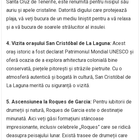
Santa Cruz de Tenerife, este renumită pentru nisipul său
auriu și apele cristaline. Datorită digului care protejează
plaja, vă veți bucura de un mediu liniștit pentru a vă relaxa
și a vă bucura de soarele strălucitor al insulei.
4. Vizita orașului San Cristóbal de La Laguna:
Acest
oraș istoric a fost declarat Patrimoniul Mondial UNESCO și
oferă ocazia de a explora arhitectura colonială bine
conservată, piețele pitorești și străzile pietruite. Cu o
atmosferă autentică și bogată în cultură, San Cristóbal de
La Laguna merită cu siguranță o vizită.
5. Ascensiunea la Roques de Garcia:
Pentru iubitorii de
drumeții și natură, Roques de Garcia este o destinație
minunată. Aici veți găsi formațiuni stâncoase
impresionante, inclusiv celebrele „Roques” care se ridică
deasupra peisajului lunar. Există trasee de drumeții care