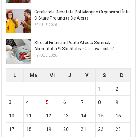
Conflictele Repetate Pot Menține Organismul Într-
O Stare Prelungită De Alertă
20 IULIE 2026
Stresul Financiar Poate Afecta Somnul,
Alimentația Și Sănătatea Cardiovasculară
19 IULIE 2026
L
Ma
Mi
J
V
S
D
1
2
3
4
5
6
7
8
9
10
11
12
13
14
15
16
17
18
19
20
21
22
23