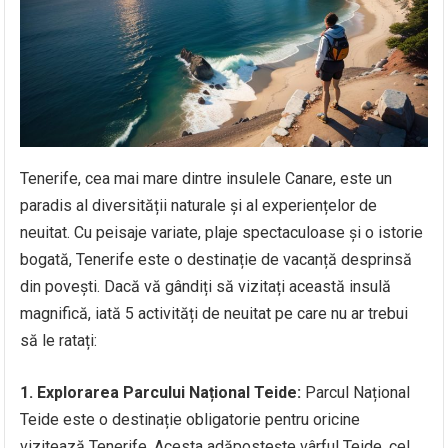
Tenerife, cea mai mare dintre insulele Canare, este un
paradis al diversității naturale și al experiențelor de
neuitat. Cu peisaje variate, plaje spectaculoase și o istorie
bogată, Tenerife este o destinație de vacanță desprinsă
din povești. Dacă vă gândiți să vizitați această insulă
magnifică, iată 5 activități de neuitat pe care nu ar trebui
să le ratați:
1. Explorarea Parcului Național Teide:
Parcul Național
Teide este o destinație obligatorie pentru oricine
vizitează Tenerife. Acesta adăpostește vârful Teide, cel