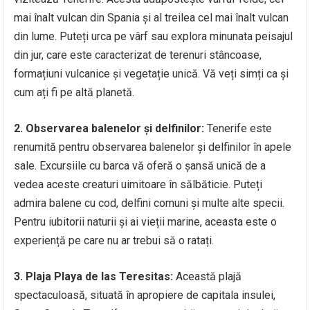
mai înalt vulcan din Spania și al treilea cel mai înalt vulcan
din lume. Puteți urca pe vârf sau explora minunata peisajul
din jur, care este caracterizat de terenuri stâncoase,
formațiuni vulcanice și vegetație unică. Vă veți simți ca și
cum ați fi pe altă planetă.
2. Observarea balenelor și delfinilor:
Tenerife este
renumită pentru observarea balenelor și delfinilor în apele
sale. Excursiile cu barca vă oferă o șansă unică de a
vedea aceste creaturi uimitoare în sălbăticie. Puteți
admira balene cu cod, delfini comuni și multe alte specii.
Pentru iubitorii naturii și ai vieții marine, aceasta este o
experiență pe care nu ar trebui să o ratați.
3. Plaja Playa de las Teresitas:
Această plajă
spectaculoasă, situată în apropiere de capitala insulei,