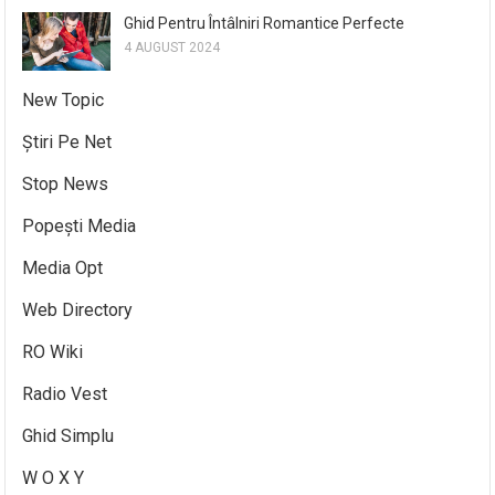
Ghid Pentru Întâlniri Romantice Perfecte
4 AUGUST 2024
New Topic
Știri Pe Net
Stop News
Popești Media
Media Opt
Web Directory
RO Wiki
Radio Vest
Ghid Simplu
W O X Y