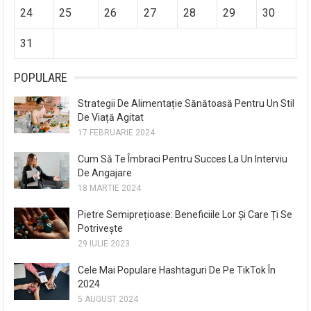
24
25
26
27
28
29
30
31
POPULARE
Strategii De Alimentație Sănătoasă Pentru Un Stil
De Viață Agitat
17 FEBRUARIE 2024
Cum Să Te Îmbraci Pentru Succes La Un Interviu
De Angajare
18 MARTIE 2024
Pietre Semiprețioase: Beneficiile Lor Și Care Ți Se
Potrivește
29 IULIE 2023
Cele Mai Populare Hashtaguri De Pe TikTok În
2024
5 AUGUST 2024