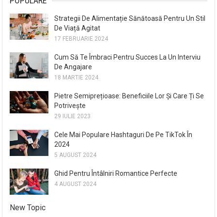
POPULARE
Strategii De Alimentație Sănătoasă Pentru Un Stil
De Viață Agitat
17 FEBRUARIE 2024
Cum Să Te Îmbraci Pentru Succes La Un Interviu
De Angajare
18 MARTIE 2024
Pietre Semiprețioase: Beneficiile Lor Și Care Ți Se
Potrivește
29 IULIE 2023
Cele Mai Populare Hashtaguri De Pe TikTok În
2024
5 AUGUST 2024
Ghid Pentru Întâlniri Romantice Perfecte
4 AUGUST 2024
New Topic