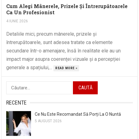
Cum Alegi Mânerele, Prizele Și Întrerupătoarele
Ca Un Profesionist
4 IUNIE 2026
Detaliile mici, precum mânerele, prizele și
întrerupătoarele, sunt adesea tratate ca elemente
secundare într-o amenajare, însă în realitate ele au un
impact major asupra coerenței vizuale și a percepției
generale a spațiului,...
READ MORE »
Caută
după:
RECENTE
Ce Nu Este Recomandat Să Porți La O Nuntă
5 AUGUST 2026