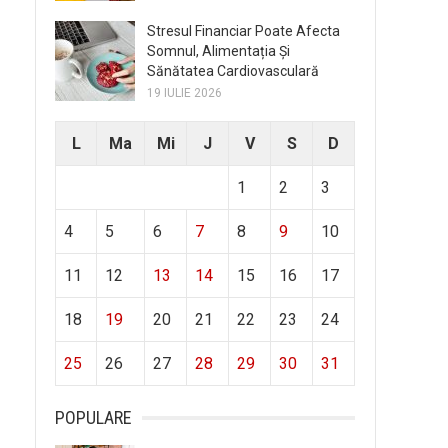
Stresul Financiar Poate Afecta
Somnul, Alimentația Și
Sănătatea Cardiovasculară
19 IULIE 2026
L
Ma
Mi
J
V
S
D
1
2
3
4
5
6
7
8
9
10
11
12
13
14
15
16
17
18
19
20
21
22
23
24
25
26
27
28
29
30
31
POPULARE