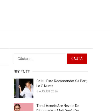
Caută
după:
RECENTE
Ce Nu Este Recomandat Să Porți
La O Nuntă
5 AUGUST 2026
Tenul Acneic Are Nevoie De
Răbdare Mai Mult Decât De