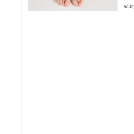
adulț