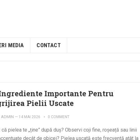
ERI MEDIA
CONTACT
 Ingrediente Importante Pentru
rijirea Pielii Uscate
ADMIN
—
14 MAI 2026
0 COMMENT
 că pielea te „ține” după duș? Observi coji fine, roșeață sau linii
accentuate decât de obicei? Pielea uscată este frecventă atât la