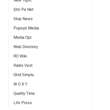
New Topic
Știri Pe Net
Stop News
Popești Media
Media Opt
Web Directory
RO Wiki
Radio Vest
Ghid Simplu
W O X Y
Quality Time
Life Press