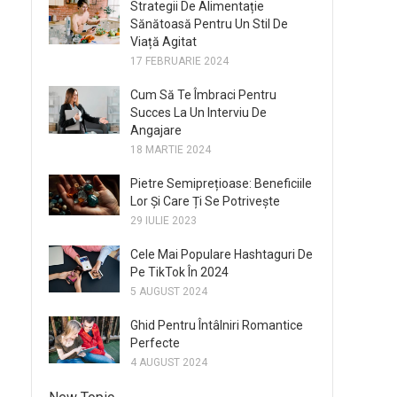
Strategii De Alimentație
Sănătoasă Pentru Un Stil De
Viață Agitat
17 FEBRUARIE 2024
Cum Să Te Îmbraci Pentru
Succes La Un Interviu De
Angajare
18 MARTIE 2024
Pietre Semiprețioase: Beneficiile
Lor Și Care Ți Se Potrivește
29 IULIE 2023
Cele Mai Populare Hashtaguri De
Pe TikTok În 2024
5 AUGUST 2024
Ghid Pentru Întâlniri Romantice
Perfecte
4 AUGUST 2024