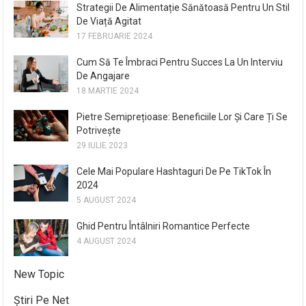
Strategii De Alimentație Sănătoasă Pentru Un Stil
De Viață Agitat
17 FEBRUARIE 2024
Cum Să Te Îmbraci Pentru Succes La Un Interviu
De Angajare
18 MARTIE 2024
Pietre Semiprețioase: Beneficiile Lor Și Care Ți Se
Potrivește
29 IULIE 2023
Cele Mai Populare Hashtaguri De Pe TikTok În
2024
5 AUGUST 2024
Ghid Pentru Întâlniri Romantice Perfecte
4 AUGUST 2024
New Topic
Știri Pe Net