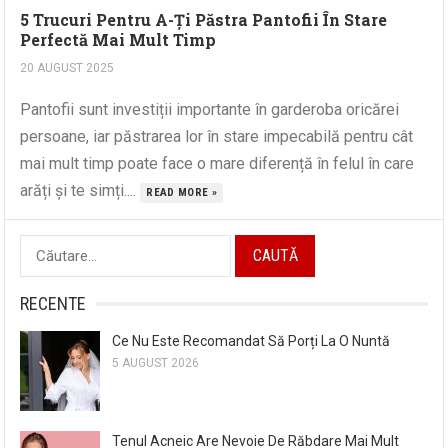
5 Trucuri Pentru A-Ți Păstra Pantofii În Stare
Perfectă Mai Mult Timp
20 AUGUST 2025
Pantofii sunt investiții importante în garderoba oricărei
persoane, iar păstrarea lor în stare impecabilă pentru cât
mai mult timp poate face o mare diferență în felul în care
arăți și te simți....
READ MORE »
Caută
după:
RECENTE
Ce Nu Este Recomandat Să Porți La O Nuntă
5 AUGUST 2026
Tenul Acneic Are Nevoie De Răbdare Mai Mult