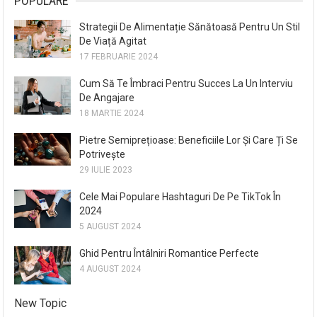
POPULARE
Strategii De Alimentație Sănătoasă Pentru Un Stil
De Viață Agitat
17 FEBRUARIE 2024
Cum Să Te Îmbraci Pentru Succes La Un Interviu
De Angajare
18 MARTIE 2024
Pietre Semiprețioase: Beneficiile Lor Și Care Ți Se
Potrivește
29 IULIE 2023
Cele Mai Populare Hashtaguri De Pe TikTok În
2024
5 AUGUST 2024
Ghid Pentru Întâlniri Romantice Perfecte
4 AUGUST 2024
New Topic