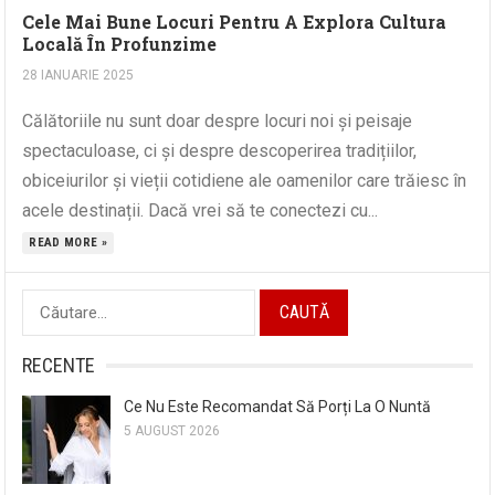
Cele Mai Bune Locuri Pentru A Explora Cultura
Locală În Profunzime
28 IANUARIE 2025
Călătoriile nu sunt doar despre locuri noi și peisaje
spectaculoase, ci și despre descoperirea tradițiilor,
obiceiurilor și vieții cotidiene ale oamenilor care trăiesc în
acele destinații. Dacă vrei să te conectezi cu...
READ MORE »
Caută
după:
RECENTE
Ce Nu Este Recomandat Să Porți La O Nuntă
5 AUGUST 2026